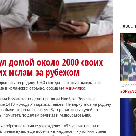
НОВОСТ
л домой около 2000 своих
их ислам за рубежом
вращены на родину 1950 граждан, которые выехали за
14.09.20
ие в исламских странах, сообщает
Азия-плюс
.
БОРЬБА 
ния Комитета по делам религии Идибека Зиеева, в
ние 2413 молодых таджикистанцев. Не вернулись на родину
но были отправлены на учебу в религиозные учебные
ы Комитета по делам религии и Минобразования.
ые образовательные учреждения. «67 из них пошли в
личные вузы, еще восемь - в медресе», - уточнил Зиеев.