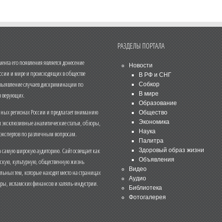
РАЗДЕЛЫ ПОРТАЛА
нта его появления является донесение
Новости
ссии и мире и происходящих в обществе
В РФ и СНГ
 выявление случаев дискриминации по
Собкор
В мире
 верующих.
Образование
чных регионах России и предлагает вниманию
Общество
и эксклюзивные аналитические статьи, обзоры,
Экономика
Наука
 экспертов по различным вопросам.
Палитра
 самую широкую аудиторию. Сайт освещает как
Здоровый образ жизни
Объявления
ескую, культурную, общественную жизнь
Видео
льных тем, которые находят место на страницах
Аудио
еры, исламских финансов и халяль-индустрии.
Библиотека
Фотогалерея