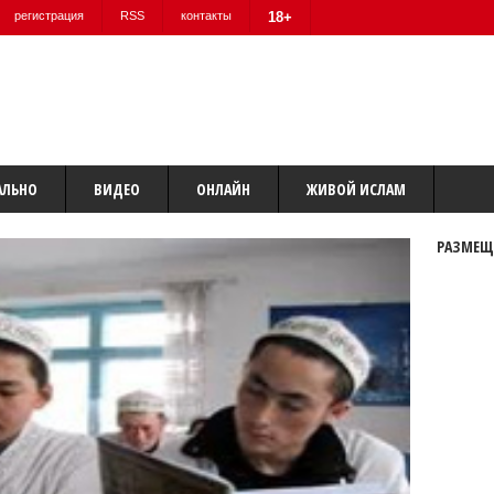
регистрация
RSS
контакты
18+
АЛЬНО
ВИДЕО
ОНЛАЙН
ЖИВОЙ ИСЛАМ
РАЗМЕЩ