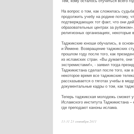
Тем, кому осталось отучиться всего го
На вопрос о том, как сложилась судьб
продолжить учебу на родине потому, ч
подтверждающих тот факт, что они де
образовательных центрах за рубежом». 
религиозных организациях, некоторые 
Таджикские юноши обучались, в основн
и Йемене. Возвращение таджикских сту
прошлом году после того, как президе
из исламских стран. «Вы думаете, они
экстремистами!», - заявил тогда прези
Таджикистана сделал после того, как 
некоторое время все таджикские теле
рассказывается о тяготах учебы в мед
документальные кадры о том, как тадж
Теперь таджикская молодежь сможет уч
Исламского института Таджикистана – е
где преподают каноны ислама.
13:31 23 сентября 2011