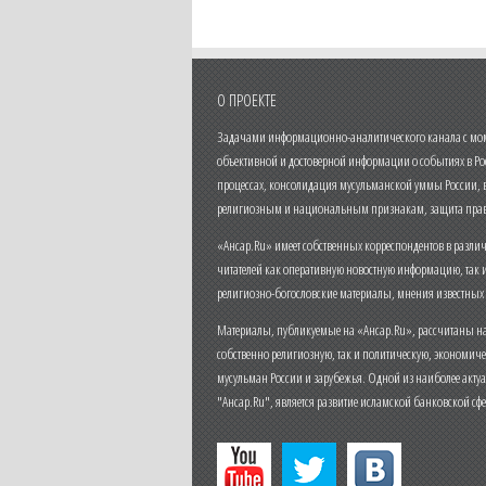
О ПРОЕКТЕ
Задачами информационно-аналитического канала с моме
объективной и достоверной информации о событиях в Ро
процессах, консолидация мусульманской уммы России,
религиозным и национальным признакам, защита прав
«Ансар.Ru» имеет собственных корреспондентов в разли
читателей как оперативную новостную информацию, так 
религиозно-богословские материалы, мнения известных
Материалы, публикуемые на «Ансар.Ru», рассчитаны на
собственно религиозную, так и политическую, экономич
мусульман России и зарубежья. Одной из наиболее актуа
"Ансар.Ru", является развитие исламской банковской сф