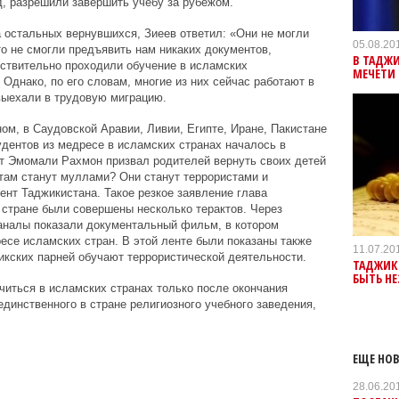
д, разрешили завершить учебу за рубежом.
а остальных вернувшихся, Зиеев ответил: «Они не могли
05.08.20
то не смогли предъявить нам никаких документов,
В ТАДЖ
йствительно проходили обучение в исламских
МЕЧЕТИ
Однако, по его словам, многие из них сейчас работают в
выехали в трудовую миграцию.
ом, в Саудовской Аравии, Ливии, Египте, Иране, Пакистане
дентов из медресе в исламских странах началось в
нт Эмомали Рахмон призвал родителей вернуть своих детей
 там станут муллами? Они станут террористами и
дент Таджикистана. Такое резкое заявление глава
в стране были совершены несколько терактов. Через
каналы показали документальный фильм, в котором
ресе исламских стран. В этой ленте были показаны также
11.07.20
икских парней обучают террористической деятельности.
ТАДЖИКС
БЫТЬ Н
иться в исламских странах только после окончания
динственного в стране религиозного учебного заведения,
ЕЩЕ НОВ
28.06.20