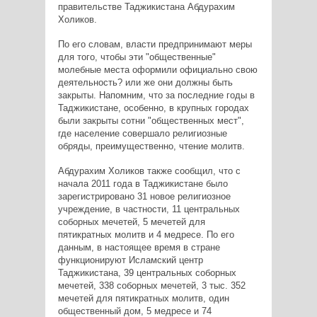
правительстве Таджикистана Абдурахим
Холиков.
По его словам, власти предпринимают меры
для того, чтобы эти "общественные"
молебные места оформили официально свою
деятельность? или же они должны быть
закрыты. Напомним, что за последние годы в
Таджикистане, особенно, в крупных городах
были закрыты сотни "общественных мест",
где население совершало религиозные
обряды, преимущественно, чтение молитв.
Абдурахим Холиков также сообщил, что с
начала 2011 года в Таджикистане было
зарегистрировано 31 новое религиозное
учреждение, в частности, 11 центральных
соборных мечетей, 5 мечетей для
пятикратных молитв и 4 медресе. По его
данным, в настоящее время в стране
функционируют Исламский центр
Таджикистана, 39 центральных соборных
мечетей, 338 соборных мечетей, 3 тыс. 352
мечетей для пятикратных молитв, один
общественный дом, 5 медресе и 74