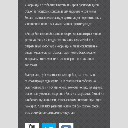
информации о событиях в России и мире и происходящих в
обществе процессах, консолидация мусульманской уммы
России, выявление случаев дискриминации по религиозным
и национальным признакам, защита прав верующих.
«Ансар.Ru» имеет собственных корреспондентов в различных
регионах России и предлагает вниманию читателей как
оперативную новостную информацию, так и эксклюзивные
аналитические статьи, обзоры, религиозно-богословские
материалы, мнения известных экспертов по различным
вопросам.
Материалы, публикуемые на «Ансар.Ru», рассчитаны на
самую широкую аудиторию. Сайт освещает как собственно
религиозную, так и политическую, экономическую, культурную,
общественную жизнь мусульман России и зарубежья. Одной из
наиболее актуальных тем, которые находят место на страницах
"Ансар.Ru", является развитие исламской банковской сферы,
исламских финансов и халяль-индустрии.