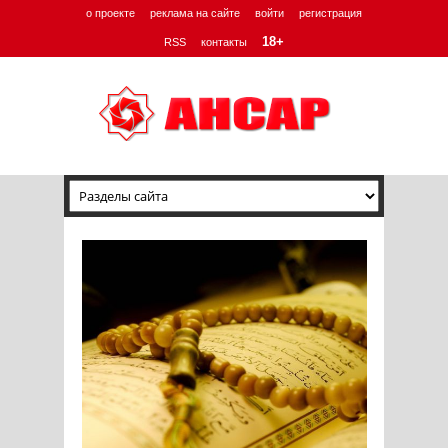
о проекте
реклама на сайте
войти
регистрация
18+
RSS
контакты