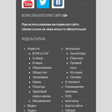
ВОЗРАСТНАЯ КАТЕГОРИЯ САЙТА
18+
При использовании материалов сайта
гиперссылка на
www.ansar.ru
обязательна!
РАЗДЕЛЫ ПОРТАЛА
Новости
Актуально
В РФ и СНГ
Аналитика
Собкор
Персоны
В мире
Прямой
Образование
путь
Общество
История
Экономика
Онлайн
Наука
О проекте
Палитра
Размещение
Здоровый
рекламы
образ жизни
RSS
Объявления
Контакты
Видео
Карта сайта
Аудио
Облако