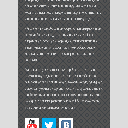
обществе процессах, консолидация мусульманской уммы
России, выявление случаев дискриминации по религиозным
и национальным признакам, защита прав верующих.
«Ансар.Ru» имеет собственных корреспондентов в различных
регионах России и предлагает вниманию читателей как
оперативную новостную информацию, так и эксклюзивные
аналитические статьи, обзоры, религиозно-богословские
материалы, мнения известных экспертов по различным
вопросам.
Материалы, публикуемые на «Ансар.Ru», рассчитаны на
самую широкую аудиторию. Сайт освещает как собственно
религиозную, так и политическую, экономическую, культурную,
общественную жизнь мусульман России и зарубежья. Одной из
наиболее актуальных тем, которые находят место на страницах
"Ансар.Ru", является развитие исламской банковской сферы,
исламских финансов и халяль-индустрии.