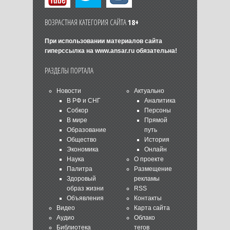
ВОЗРАСТНАЯ КАТЕГОРИЯ САЙТА
18+
При использовании материалов сайта
гиперссылка на
www.ansar.ru
обязательна!
РАЗДЕЛЫ ПОРТАЛА
Новости
Актуально
В РФ и СНГ
Аналитика
Собкор
Персоны
В мире
Прямой
Образование
путь
Общество
История
Экономика
Онлайн
Наука
О проекте
Палитра
Размещение
Здоровый
рекламы
образ жизни
RSS
Объявления
Контакты
Видео
Карта сайта
Аудио
Облако
Библиотека
тегов