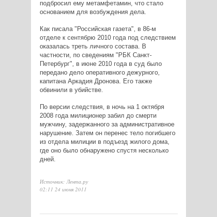
подбросил ему метамфетамин, что стало
основанием для возбуждения дела.
Как писала "Российская газета", в 86-м
отделе к сентябрю 2010 года под следствием
оказалась треть личного состава. В
частности, по сведениям "РБК Санкт-
Петербург", в июне 2010 года в суд было
передано дело оперативного дежурного,
капитана Аркадия Дронова. Его также
обвинили в убийстве.
По версии следствия, в ночь на 1 октября
2008 года милиционер забил до смерти
мужчину, задержанного за административное
нарушение. Затем он перенес тело погибшего
из отдела милиции в подъезд жилого дома,
где оно было обнаружено спустя несколько
дней.
Источник: Лента.ру
02:11 24 июня 2011