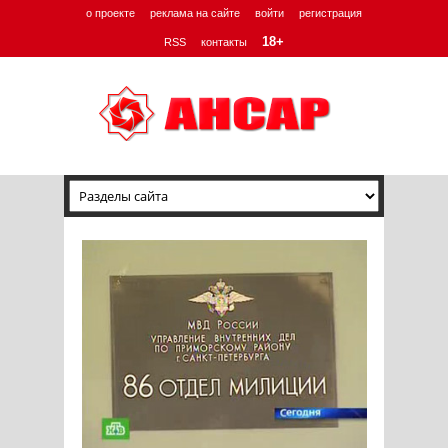
о проекте
реклама на сайте
войти
регистрация
18+
RSS
контакты