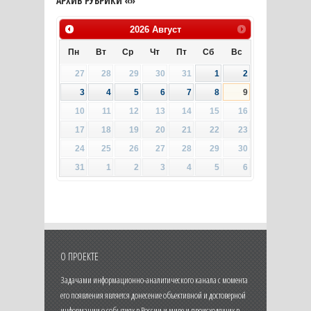
АРХИВ РУБРИКИ «»
2026
Август
Пн
Вт
Ср
Чт
Пт
Сб
Вс
27
28
29
30
31
1
2
3
4
5
6
7
8
9
10
11
12
13
14
15
16
17
18
19
20
21
22
23
24
25
26
27
28
29
30
31
1
2
3
4
5
6
О ПРОЕКТЕ
Задачами информационно-аналитического канала с момента
его появления является донесение объективной и достоверной
информации о событиях в России и мире и происходящих в