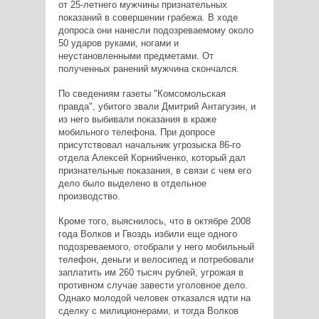
от 25-летнего мужчины признательных
показаний в совершении грабежа. В ходе
допроса они нанесли подозреваемому около
50 ударов руками, ногами и
неустановленными предметами. От
полученных ранений мужчина скончался.
По сведениям газеты "Комсомольская
правда", убитого звали Дмитрий Антагузин, и
из него выбивали показания в краже
мобильного телефона. При допросе
присутствовал начальник угрозыска 86-го
отдела Алексей Корнийченко, который дал
признательные показания, в связи с чем его
дело было выделено в отдельное
производство.
Кроме того, выяснилось, что в октябре 2008
года Волков и Гвоздь избили еще одного
подозреваемого, отобрали у него мобильный
телефон, деньги и велосипед и потребовали
заплатить им 260 тысяч рублей, угрожая в
противном случае завести уголовное дело.
Однако молодой человек отказался идти на
сделку с милиционерами, и тогда Волков