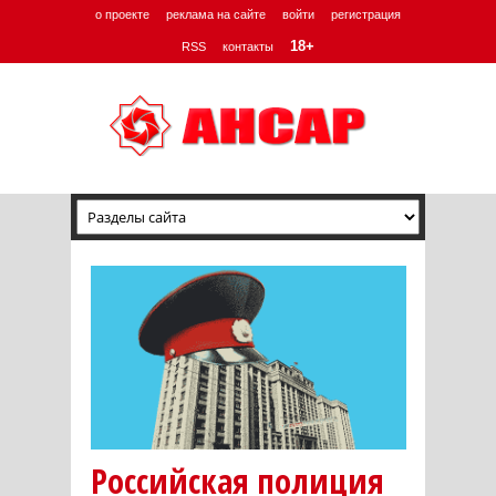
о проекте
реклама на сайте
войти
регистрация
18+
RSS
контакты
Российская полиция