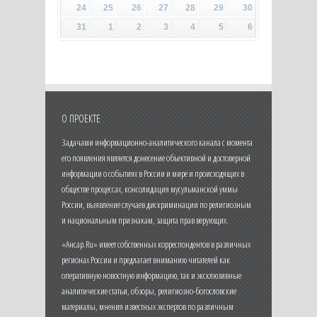
24
25
26
27
28
29
30
31
1
2
3
4
5
6
О ПРОЕКТЕ
Задачами информационно-аналитического канала с момента
его появления является донесение объективной и достоверной
информации о событиях в России и мире и происходящих в
обществе процессах, консолидация мусульманской уммы
России, выявление случаев дискриминации по религиозным
и национальным признакам, защита прав верующих.
«Ансар.Ru» имеет собственных корреспондентов в различных
регионах России и предлагает вниманию читателей как
оперативную новостную информацию, так и эксклюзивные
аналитические статьи, обзоры, религиозно-богословские
материалы, мнения известных экспертов по различным