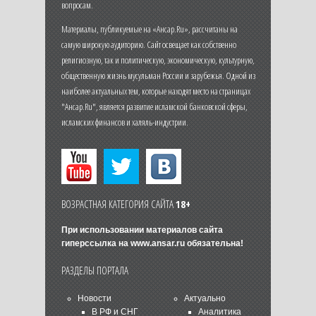
вопросам.
Материалы, публикуемые на «Ансар.Ru», рассчитаны на
самую широкую аудиторию. Сайт освещает как собственно
религиозную, так и политическую, экономическую, культурную,
общественную жизнь мусульман России и зарубежья. Одной из
наиболее актуальных тем, которые находят место на страницах
"Ансар.Ru", является развитие исламской банковской сферы,
исламских финансов и халяль-индустрии.
ВОЗРАСТНАЯ КАТЕГОРИЯ САЙТА
18+
При использовании материалов сайта
гиперссылка на
www.ansar.ru
обязательна!
РАЗДЕЛЫ ПОРТАЛА
Новости
Актуально
В РФ и СНГ
Аналитика