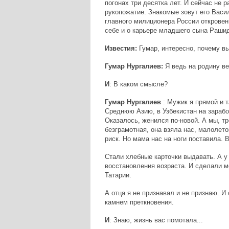
погонах три десятка лет. И сейчас не 
рукопожатие. Знакомые зовут его Васи
главного милиционера России откровен
себе и о карьере младшего сына Рашид
Известия:
Гумар, интересно, почему в
Гумар Нургалиев:
Я ведь на родину ве
И
: В каком смысле?
Гумар Нургалиев
: Мужик я прямой и т
Среднюю Азию, в Узбекистан на заработ
Оказалось, женился по-новой. А мы, т
безграмотная, она взяла нас, малолеток
риск. Но мама нас на ноги поставила. 
Стали хлебные карточки выдавать. А 
восстановления возраста. И сделали мо
Татарии.
А отца я не признавал и не признаю. И
камнем преткновения.
И
: Знаю, жизнь вас помотала...