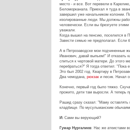
место - и все. Вот перевели в Карелию
Беломорканала. Приехал я туда в зван
завершил уже начальником колонии. П
изолированные люди. Мы должны работа
человечески. Если вы брезгуете этими
уважали.
Когда вышел на пенсию, поселился в П
Завести семью не предполагал. Если бы
А в Петрозаводске мои подчиненные жив
Иванович, давай выпьем!" И отказать к
спиться к чертовой матери. До этого м
перебраться?" Я тогда ответил: "Пока е
Это был 2002 год. Квартиру в Петрозав
Два чемодана,
рюкзак
и песик. Начал о
Конечно, первый год было тяжко. Скуч
прожито, дети там выросли. А теперь п
Рашид сразу сказал: "Маму оставлять 
кладбище. По мусульманским обычаям
И:
Сами вы верующий?
Гумар Нургалиев
: Нас же атеистами в