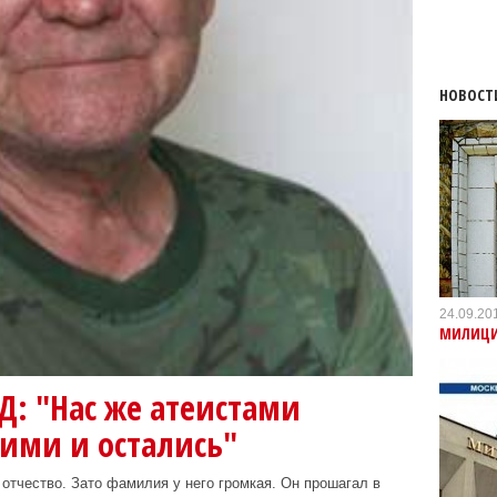
НОВОСТ
24.09.20
МИЛИЦИ
: "Нас же атеистами
ими и остались"
 отчество. Зато фамилия у него громкая. Он прошагал в