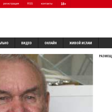
регистрация
RSS
контакты
18+
АЛЬНО
ВИДЕО
ОНЛАЙН
ЖИВОЙ ИСЛАМ
РАЗМЕЩ