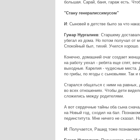
большая. Сарай, баня, гараж есть. Что
"Стану генералиссимусом"
И
: Сыновей в детстве было за что нака
Гумар Нургалиев
: Старшему доставало
убегал из дома. Но потом получал от 
Спокойный был, тихий. Учился хорошо.
Конечно, домашний очаг создает женщи
на работу уехал - ребята еще спят, ве
выходные. Карелия - чудесные места. 
по грибы, по ягоды с сыновьями. Так и
Старался общаться с ними на равных,
во всех отношениях. Чтобы дети видели
сложились между родителями.
А вот сердечные тайны оба сына снач
на Новый год, сходил на бал. Познаком
пединститута. Мне ничего не сказал. Н
И
: Получается, Рашид тоже познакомил