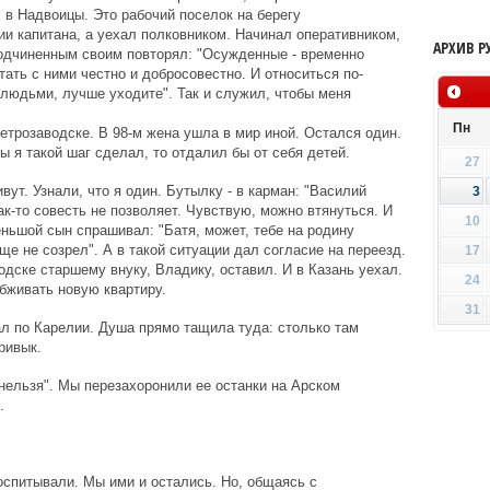
, в Надвоицы. Это рабочий поселок на берегу
ии капитана, а уехал полковником. Начинал оперативником,
АРХИВ Р
одчиненным своим повторял: "Осужденные - временно
ть с ними честно и добросовестно. И относиться по-
 людьми, лучше уходите". Так и служил, чтобы меня
Пн
етрозаводске. В 98-м жена ушла в мир иной. Остался один.
 я такой шаг сделал, то отдалил бы от себя детей.
27
ут. Узнали, что я один. Бутылку - в карман: "Василий
3
ак-то совесть не позволяет. Чувствую, можно втянуться. И
10
еньшой сын спрашивал: "Батя, может, тебе на родину
ще не созрел". А в такой ситуации дал согласие на переезд.
17
одске старшему внуку, Владику, оставил. И в Казань уехал.
24
бживать новую квартиру.
31
ал по Карелии. Душа прямо тащила туда: столько там
ривык.
нельзя". Мы перезахоронили ее останки на Арском
.
оспитывали. Мы ими и остались. Но, общаясь с