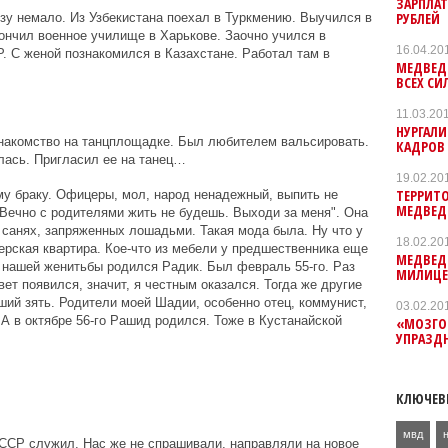
ЗАРПЛАТ
РУБЛЕЙ
зу немало. Из Узбекистана поехал в Туркмению. Выучился в
ончил военное училище в Харькове. Заочно учился в
16.04.20
 С женой познакомился в Казахстане. Работал там в
МЕДВЕД
ВСЕХ С
11.03.20
НУРГАЛИ
знакомство на танцплощадке. Был любителем вальсировать.
КАДРОВ
лась. Пригласил ее на танец…
19.02.20
ТЕРРИТ
у браку. Офицеры, мол, народ ненадежный, выпить не
МЕДВЕД
. Вечно с родителями жить не будешь. Выходи за меня". Она
 санях, запряженных лошадьми. Такая мода была. Ну что у
18.02.20
ерская квартира. Кое-что из мебели у предшественника еще
МЕДВЕДЕ
 нашей женитьбы родился Радик. Был февраль 55-го. Раз
МИЛИЦЕ
ет появился, значит, я честным оказался. Тогда же другие
чший зять. Родители моей Шадии, особенно отец, коммунист,
03.02.20
А в октябре 56-го Рашид родился. Тоже в Кустанайской
«МОЗГО
УПРАЗД
КЛЮЧЕВ
мвд
АССР служил. Нас же не спрашивали, направляли на новое