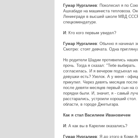
Гумар Нургалиев
: Поколесил я по Сою
Ашхабаде на машиниста тепловоза. Ок
Ленинграде в высшей школе МВД СССР.
спецкомендатуре.
И
: Кто кого первым увидел?
Гумар Нургалиев
: Обычно я начинал 
Смотрю: стоят девчата. Одна пригляну
Но родители Шадии противились нашем
прочь. Тогда я сказал: "Тебе выбирать
согласилась. И я вечером подъехал на
девушки есть? Узелок. А у меня - офиц
прикупил. Через девять месяцев после
после девяти месяцев первый сын на св
порядки были. И, значит, я - самый лу
расстарались, устроили хороший стол. 
области, в городе Джетыгара.
Как я стал Василием Ивановичем
И
: А как вы в Карелии оказались?
Гумар Нургалиев
: Я до этого в Коми 