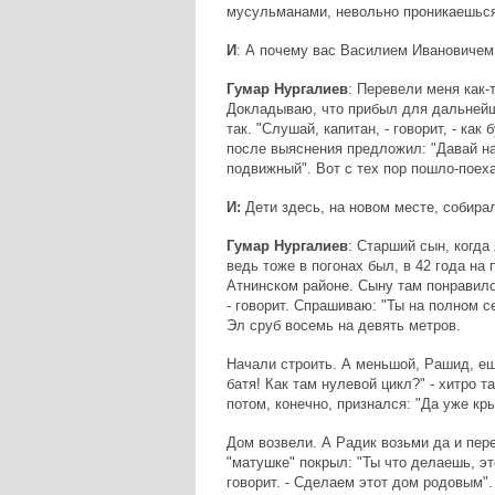
мусульманами, невольно проникаешьс
И
: А почему вас Василием Ивановичем
Гумар Нургалиев
: Перевели меня как-
Докладываю, что прибыл для дальнейше
так. "Слушай, капитан, - говорит, - ка
после выяснения предложил: "Давай н
подвижный". Вот с тех пор пошло-поех
И:
Дети здесь, на новом месте, собира
Гумар Нургалиев
: Старший сын, когда
ведь тоже в погонах был, в 42 года н
Атнинском районе. Сыну там понравилос
- говорит. Спрашиваю: "Ты на полном се
Эл сруб восемь на девять метров.
Начали строить. А меньшой, Рашид, ещ
батя! Как там нулевой цикл?" - хитро т
потом, конечно, признался: "Да уже кр
Дом возвели. А Радик возьми да и пере
"матушке" покрыл: "Ты что делаешь, эт
говорит. - Сделаем этот дом родовым".