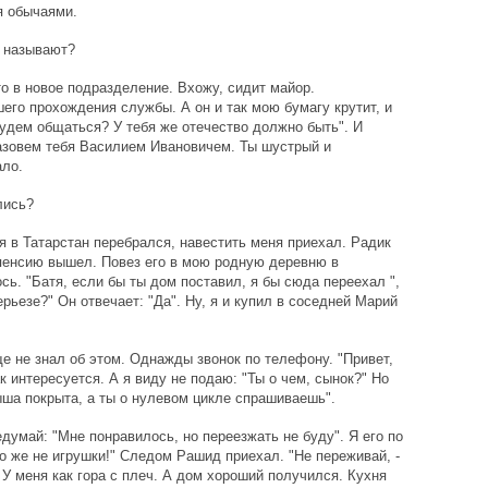
я обычаями.
 называют?
то в новое подразделение. Вхожу, сидит майор.
го прохождения службы. А он и так мою бумагу крутит, и
к будем общаться? У тебя же отечество должно быть". И
азовем тебя Василием Ивановичем. Ты шустрый и
ало.
лись?
 я в Татарстан перебрался, навестить меня приехал. Радик
а пенсию вышел. Повез его в мою родную деревню в
ь. "Батя, если бы ты дом поставил, я бы сюда переехал ",
рьезе?" Он отвечает: "Да". Ну, я и купил в соседней Марий
е не знал об этом. Однажды звонок по телефону. "Привет,
ак интересуется. А я виду не подаю: "Ты о чем, сынок?" Но
ыша покрыта, а ты о нулевом цикле спрашиваешь".
думай: "Мне понравилось, но переезжать не буду". Я его по
о же не игрушки!" Следом Рашид приехал. "Не переживай, -
 У меня как гора с плеч. А дом хороший получился. Кухня