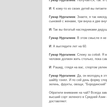
Гумар Нургалиев
: Получается, так. И
И
: К кому-то из своих детей вы питае
Гумар Нургалиев
: Знаете, я так нико
сыновей с женами, три внука и две вну
И:
Так вы богатый наследниками дедушк
Гумар Нургалиев
: В этом смысле я не
И
: А выглядите лет на 60.
Гумар Нургалиев
: Слежу за собой. Я 
человек должен жить столько, пока са
И
: Рашид, глядя на вас, спортом увлек
Гумар Нургалиев
: Да, он молодец в э
шайбу гонял. И по сей день форму спор
зелень, фрукты, овощи, "Бородинский" 
Обратили внимание на чай? Всегда зав
высший сорт зеленого в Средней Азии 
доставляют.