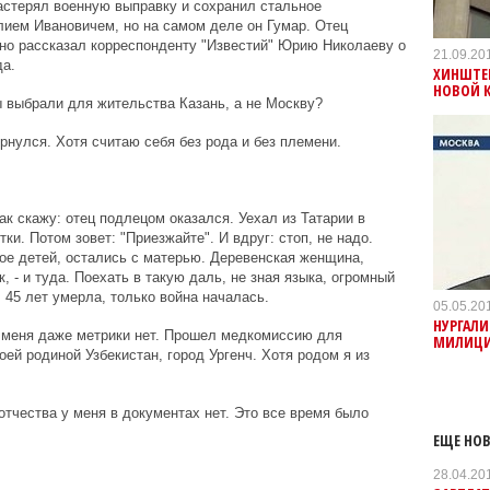
растерял военную выправку и сохранил стальное
лием Ивановичем, но на самом деле он Гумар. Отец
но рассказал корреспонденту "Известий" Юрию Николаеву о
21.09.20
а.
ХИНШТЕ
НОВОЙ 
ы выбрали для жительства Казань, а не Москву?
рнулся. Хотя считаю себя без рода и без племени.
ак скажу: отец подлецом оказался. Уехал из Татарии в
ки. Потом зовет: "Приезжайте". И вдруг: стоп, не надо.
рое детей, остались с матерью. Деревенская женщина,
, - и туда. Поехать в такую даль, не зная языка, огромный
В 45 лет умерла, только война началась.
05.05.20
НУРГАЛИ
у меня даже метрики нет. Прошел медкомиссию для
МИЛИЦИ
ей родиной Узбекистан, город Ургенч. Хотя родом я из
 отчества у меня в документах нет. Это все время было
ЕЩЕ НОВ
28.04.20