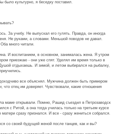
бы было культурно, я беседку поставил.
зывать?
сь. За учебу. Не выпускал его гулять. Правда, он иногда
меня. Не руками, а словами. Меньшой поводов не давал.
 Оба много читали.
на. И воспитанием, в основном, занималась жена. Я утром
чером приезжаю - они уже спят. Уделял им время только в
Душой отдыхаешь. И зимой, и летом выбирался на рыбалку,
 приучились.
 доходчиво все объяснял. Мужчина должен быть примером
, что отец им доверяет. Чувствовали, какие отношения
ала маме открывали. Помню, Рашид съездил в Петрозаводск
ился с Ритой, а она тогда училась только на третьем курсе
о матери сразу признался. И все - сразу жениться собрался.
ся со своей будущей женой после танцев, как и вы?