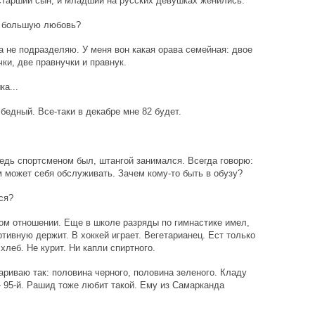
 старший сын, и младший на русских девушках женились.
те большую любовь?
гда не подразделяю. У меня вон какая орава семейная: двое
чки, две правнучки и правнук.
а...
 бедный. Все-таки в декабре мне 82 будет.
ведь спортсменом был, штангой занимался. Всегда говорю:
м может себя обслуживать. Зачем кому-то быть в обузу?
ся?
том отношении. Еще в школе разряды по гимнастике имел,
тивную держит. В хоккей играет. Вегетарианец. Ест только
хлеб. Не курит. Ни капли спиртного.
ариваю так: половина черного, половина зеленого. Кладу
- 95-й. Рашид тоже любит такой. Ему из Самарканда