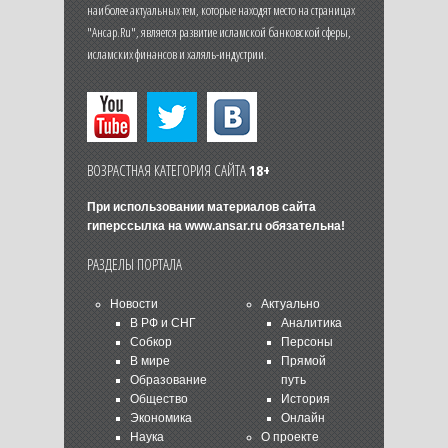
наиболее актуальных тем, которые находят место на страницах
"Ансар.Ru", является развитие исламской банковской сферы,
исламских финансов и халяль-индустрии.
ВОЗРАСТНАЯ КАТЕГОРИЯ САЙТА
18+
При использовании материалов сайта
гиперссылка на
www.ansar.ru
обязательна!
РАЗДЕЛЫ ПОРТАЛА
Новости
Актуально
В РФ и СНГ
Аналитика
Собкор
Персоны
В мире
Прямой
Образование
путь
Общество
История
Экономика
Онлайн
Наука
О проекте