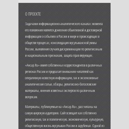
О ПРОЕКТЕ
Задачами информационно-аналитического канала с момента
его появления является донесение объективной и достоверной
информации о событиях в России и мире и происходящих в
обществе процессах, консолидация мусульманской уммы
России, выявление случаев дискриминации по религиозным
и национальным признакам, защита прав верующих.
«Ансар.Ru» имеет собственных корреспондентов в различных
регионах России и предлагает вниманию читателей как
оперативную новостную информацию, так и эксклюзивные
аналитические статьи, обзоры, религиозно-богословские
материалы, мнения известных экспертов по различным
вопросам.
Материалы, публикуемые на «Ансар.Ru», рассчитаны на
самую широкую аудиторию. Сайт освещает как собственно
религиозную, так и политическую, экономическую, культурную,
общественную жизнь мусульман России и зарубежья. Одной из