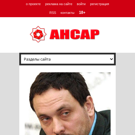
о проекте
реклама на сайте
войти
регистрация
18+
RSS
контакты