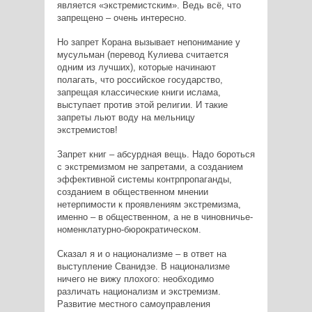
является «экстремистским». Ведь всё, что
запрещено – очень интересно.
Но запрет Корана вызывает непонимание у
мусульман (перевод Кулиева считается
одним из лучших), которые начинают
полагать, что российское государство,
запрещая классические книги ислама,
выступает против этой религии. И такие
запреты льют воду на мельницу
экстремистов!
Запрет книг – абсурдная вещь. Надо бороться
с экстремизмом не запретами, а созданием
эффективной системы контрпропаганды,
созданием в общественном мнении
нетерпимости к проявлениям экстремизма,
именно – в общественном, а не в чиновничье-
номенклатурно-бюрократическом.
Сказал я и о национализме – в ответ на
выступление Сванидзе. В национализме
ничего не вижу плохого: необходимо
различать национализм и экстремизм.
Развитие местного самоуправления