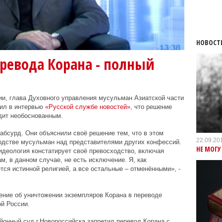
НОВОСТ
ревода Корана - полный
и, глава Духовного управления мусульман Азиатской части
вил в интервью
«Русской службе новостей»
, что решение
дит необоснованным.
абсурд. Они объяснили своё решение тем, что в этом
22.09.20
ходстве мусульман над представителями других конфессий.
НЕ МОГУ
деология констатирует своё превосходство, включая
, в данном случае, не есть исключение. Я, как
тся истинной религией, а все остальные – отменёнными», -
ение об уничтожении экземпляров Корана в переводе
й России.
йонный суд г.Новороссийска запретил перевод Корана с