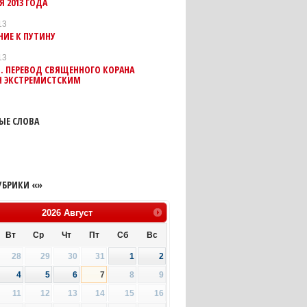
Я 2013 ГОДА
13
ИЕ К ПУТИНУ
13
. ПЕРЕВОД СВЯЩЕННОГО КОРАНА
Н ЭКСТРЕМИСТСКИМ
ЫЕ СЛОВА
УБРИКИ «»
2026
Август
Вт
Ср
Чт
Пт
Сб
Вс
28
29
30
31
1
2
4
5
6
7
8
9
11
12
13
14
15
16