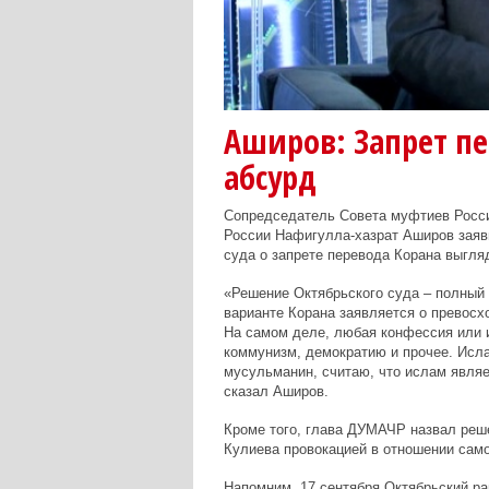
Аширов: Запрет пе
абсурд
Сопредседатель Совета муфтиев Росси
России Нафигулла-хазрат Аширов зая
суда о запрете перевода Корана выгля
«Решение Октябрьского суда – полный 
варианте Корана заявляется о превос
На самом деле, любая конфессия или и
коммунизм, демократию и прочее. Ислам
мусульманин, считаю, что ислам являе
сказал Аширов.
Кроме того, глава ДУМАЧР назвал реш
Кулиева провокацией в отношении само
Напомним, 17 сентября Октябрьский ра