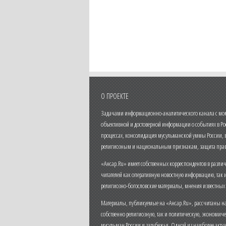
О ПРОЕКТЕ
Задачами информационно-аналитического канала с моме
объективной и достоверной информации о событиях в Ро
процессах, консолидация мусульманской уммы России,
религиозным и национальным признакам, защита прав
«Ансар.Ru» имеет собственных корреспондентов в разли
читателей как оперативную новостную информацию, так 
религиозно-богословские материалы, мнения известных
Материалы, публикуемые на «Ансар.Ru», рассчитаны на
собственно религиозную, так и политическую, экономич
мусульман России и зарубежья. Одной из наиболее актуа