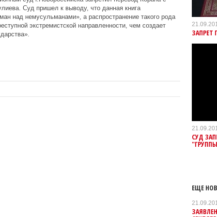
лиева. Суд пришел к выводу, что данная книга
ман над немусульманами», а распространение такого рода
21.09.20
еступной экстремистской направленности, чем создает
ЗАПРЕТ 
ударства».
21.09.20
СУД ЗАП
"ГРУПП
ЕЩЕ НОВ
21.09.20
ЗАЯВЛЕН