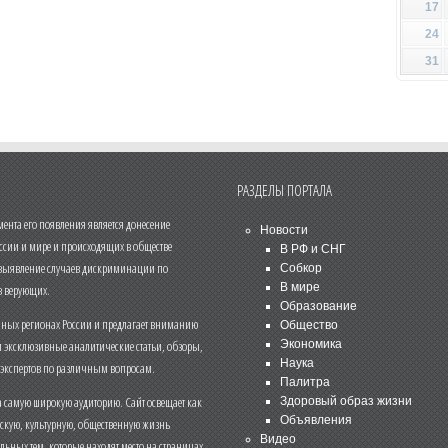
17
24
31
РАЗДЕЛЫ ПОРТАЛА
нта его появления является донесение
Новости
ссии и мире и происходящих в обществе
В РФ и СНГ
 выявление случаев дискриминации по
Собкор
В мире
 верующих.
Образование
чных регионах России и предлагает вниманию
Общество
и эксклюзивные аналитические статьи, обзоры,
Экономика
Наука
 экспертов по различным вопросам.
Палитра
 самую широкую аудиторию. Сайт освещает как
Здоровый образ жизни
Объявления
ескую, культурную, общественную жизнь
Видео
льных тем, которые находят место на страницах