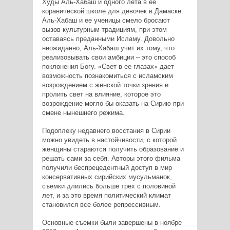
Худы Аль-Хабаш и одного лета в ее
коранической школе для девочек в Дамаске.
Аль-Хабаш и ее ученицы смело бросают
вызов культурным традициям, при этом
оставаясь преданными Исламу. Довольно
неожиданно, Аль-Хабаш учит их тому, что
реализовывать свои амбиции – это способ
поклонения Богу. «Свет в ее глазах» дает
возможность познакомиться с исламским
возрождением с женской точки зрения и
пролить свет на влияние, которое это
возрождение могло бы оказать на Сирию при
смене нынешнего режима.
Подоплеку недавнего восстания в Сирии
можно увидеть в настойчивости, с которой
женщины стараются получить образование и
решать сами за себя. Авторы этого фильма
получили беспрецедентный доступ в мир
консервативных сирийских мусульманок,
съемки длились больше трех с половиной
лет, и за это время политический климат
становился все более репрессивным.
Основные съемки были завершены в ноябре