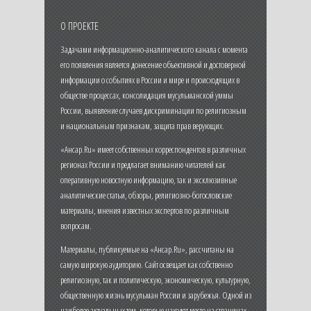
О ПРОЕКТЕ
Задачами информационно-аналитического канала с момента
его появления является донесение объективной и достоверной
информации о событиях в России и мире и происходящих в
обществе процессах, консолидация мусульманской уммы
России, выявление случаев дискриминации по религиозным
и национальным признакам, защита прав верующих.
«Ансар.Ru» имеет собственных корреспондентов в различных
регионах России и предлагает вниманию читателей как
оперативную новостную информацию, так и эксклюзивные
аналитические статьи, обзоры, религиозно-богословские
материалы, мнения известных экспертов по различным
вопросам.
Материалы, публикуемые на «Ансар.Ru», рассчитаны на
самую широкую аудиторию. Сайт освещает как собственно
религиозную, так и политическую, экономическую, культурную,
общественную жизнь мусульман России и зарубежья. Одной из
наиболее актуальных тем, которые находят место на страницах