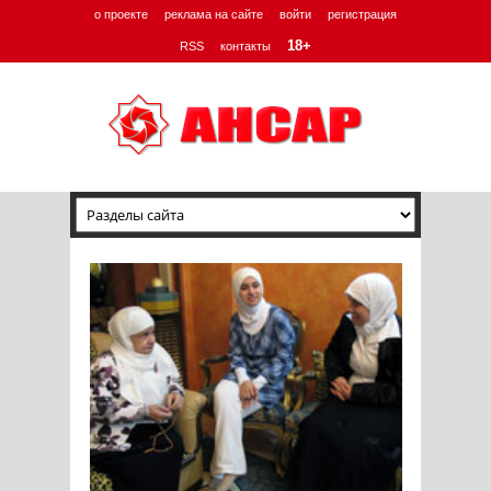
о проекте
реклама на сайте
войти
регистрация
18+
RSS
контакты