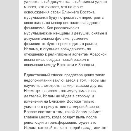
удивительный документальный фильм удивит
многих, кто считает, что на фоне
освобождения стран Ближнего Востока
мусульманки будут стремиться перестроить
свою жизнь на манер светского западного
феминизма. Как рассказывают
мусульманские женщины и девушки, снятые в
документальном фильме, усиление
феминисток будет происходить в рамках
Ислама, и огульная враждебность по
отношению к религиозным аспектам Арабской
весны лишь создаст новый раскол в
понимании между Востоком и Западом.
Единственный способ предотвращения таких
недопониманий заключается в том, чтобы мы
научились смотреть на мир глазами других.
Несмотря на ярость антимусульманских
деятелей, Ислам не уйдет в сторону, и
изменения на Ближнем Востоке только
усилят его присутствие на мировой арене.
Вопрос состоит в том, какой Ислам займет
главное место, когда осядет пыль после
революций и трансформаций. Будет это
Ислам, который толкает людей назад, или же