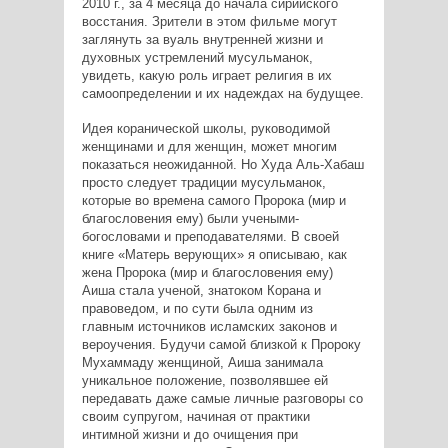
2010 г., за 4 месяца до начала сирийского
восстания. Зрители в этом фильме могут
заглянуть за вуаль внутренней жизни и
духовных устремлений мусульманок,
увидеть, какую роль играет религия в их
самоопределении и их надеждах на будущее.
Идея коранической школы, руководимой
женщинами и для женщин, может многим
показаться неожиданной. Но Худа Аль-Хабаш
просто следует традиции мусульманок,
которые во времена самого Пророка (мир и
благословения ему) были учеными-
богословами и преподавателями. В своей
книге «Матерь верующих» я описываю, как
жена Пророка (мир и благословения ему)
Аиша стала ученой, знатоком Корана и
правоведом, и по сути была одним из
главным источников исламских законов и
вероучения. Будучи самой близкой к Пророку
Мухаммаду женщиной, Аиша занимала
уникальное положение, позволявшее ей
передавать даже самые личные разговоры со
своим супругом, начиная от практики
интимной жизни и до очищения при