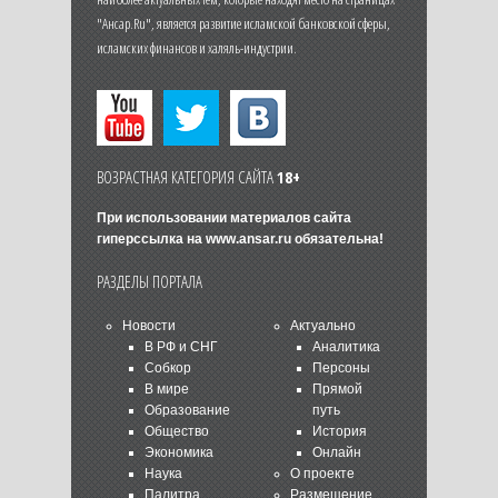
"Ансар.Ru", является развитие исламской банковской сферы,
исламских финансов и халяль-индустрии.
ВОЗРАСТНАЯ КАТЕГОРИЯ САЙТА
18+
При использовании материалов сайта
гиперссылка на
www.ansar.ru
обязательна!
РАЗДЕЛЫ ПОРТАЛА
Новости
Актуально
В РФ и СНГ
Аналитика
Собкор
Персоны
В мире
Прямой
Образование
путь
Общество
История
Экономика
Онлайн
Наука
О проекте
Палитра
Размещение