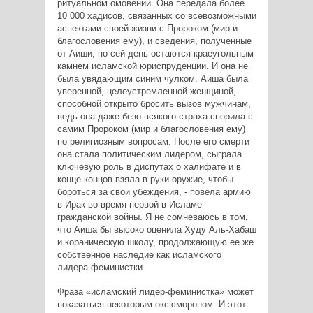
ритуальном омовении. Она передала более
10 000 хадисов, связанных со всевозможными
аспектами своей жизни с Пророком (мир и
благословения ему), и сведения, полученные
от Аиши, по сей день остаются краеугольным
камнем исламской юриспруденции. И она не
была увядающим синим чулком. Аиша была
уверенной, целеустремленной женщиной,
способной открыто бросить вызов мужчинам,
ведь она даже безо всякого страха спорила с
самим Пророком (мир и благословения ему)
по религиозным вопросам. После его смерти
она стала политическим лидером, сыграла
ключевую роль в диспутах о халифате и в
конце концов взяла в руки оружие, чтобы
бороться за свои убеждения, - повела армию
в Ирак во время первой в Исламе
гражданской войны. Я не сомневаюсь в том,
что Аиша бы высоко оценила Худу Аль-Хабаш
и кораническую школу, продолжающую ее же
собственное наследие как исламского
лидера-феминистки.
Фраза «исламский лидер-феминистка» может
показаться некоторым оксюмороном. И этот