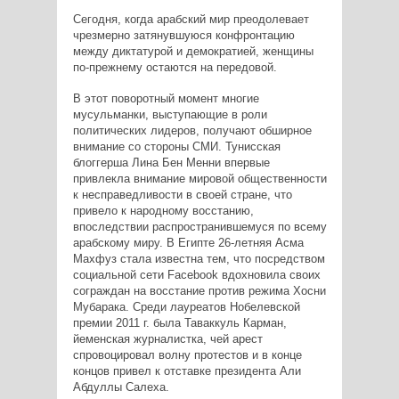
Сегодня, когда арабский мир преодолевает
чрезмерно затянувшуюся конфронтацию
между диктатурой и демократией, женщины
по-прежнему остаются на передовой.
В этот поворотный момент многие
мусульманки, выступающие в роли
политических лидеров, получают обширное
внимание со стороны СМИ. Тунисская
блоггерша Лина Бен Менни впервые
привлекла внимание мировой общественности
к несправедливости в своей стране, что
привело к народному восстанию,
впоследствии распространившемуся по всему
арабскому миру. В Египте 26-летняя Асма
Махфуз стала известна тем, что посредством
социальной сети Facebook вдохновила своих
сограждан на восстание против режима Хосни
Мубарака. Среди лауреатов Нобелевской
премии 2011 г. была Таваккуль Карман,
йеменская журналистка, чей арест
спровоцировал волну протестов и в конце
концов привел к отставке президента Али
Абдуллы Салеха.