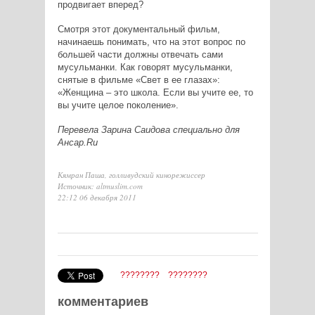
продвигает вперед?
Смотря этот документальный фильм,
начинаешь понимать, что на этот вопрос по
большей части должны отвечать сами
мусульманки. Как говорят мусульманки,
снятые в фильме «Свет в ее глазах»:
«Женщина – это школа. Если вы учите ее, то
вы учите целое поколение».
Перевела Зарина Саидова специально для
Ансар.Ru
Кямран Паша, голливудский кинорежиссер
Источник: altmuslim.com
22:12 06 декабря 2011
????????
????????
комментариев