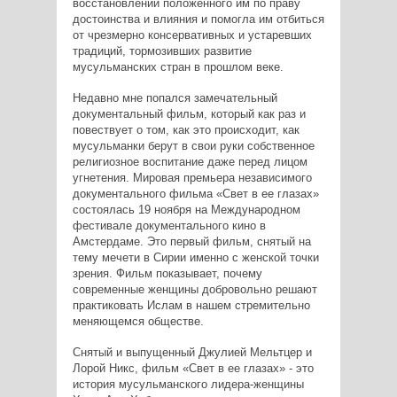
восстановлении положенного им по праву
достоинства и влияния и помогла им отбиться
от чрезмерно консервативных и устаревших
традиций, тормозивших развитие
мусульманских стран в прошлом веке.
Недавно мне попался замечательный
документальный фильм, который как раз и
повествует о том, как это происходит, как
мусульманки берут в свои руки собственное
религиозное воспитание даже перед лицом
угнетения. Мировая премьера независимого
документального фильма «Свет в ее глазах»
состоялась 19 ноября на Международном
фестивале документального кино в
Амстердаме. Это первый фильм, снятый на
тему мечети в Сирии именно с женской точки
зрения. Фильм показывает, почему
современные женщины добровольно решают
практиковать Ислам в нашем стремительно
меняющемся обществе.
Снятый и выпущенный Джулией Мельтцер и
Лорой Никс, фильм «Свет в ее глазах» - это
история мусульманского лидера-женщины