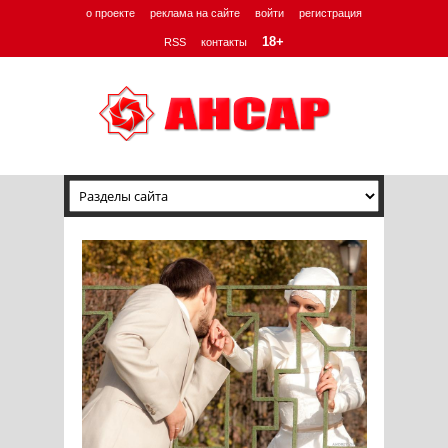
о проекте
реклама на сайте
войти
регистрация
18+
RSS
контакты