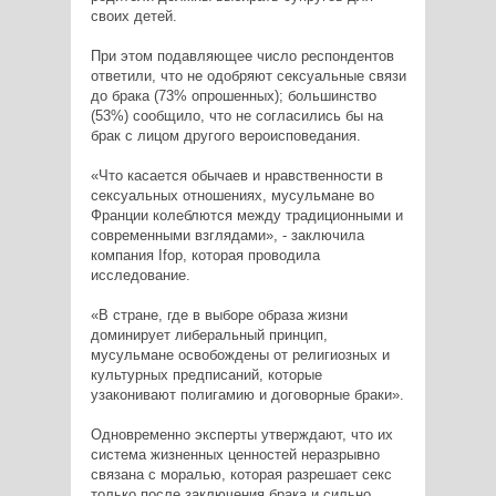
своих детей.
При этом подавляющее число респондентов
ответили, что не одобряют сексуальные связи
до брака (73% опрошенных); большинство
(53%) сообщило, что не согласились бы на
брак с лицом другого вероисповедания.
«Что касается обычаев и нравственности в
сексуальных отношениях, мусульмане во
Франции колеблются между традиционными и
современными взглядами», - заключила
компания Ifop, которая проводила
исследование.
«В стране, где в выборе образа жизни
доминирует либеральный принцип,
мусульмане освобождены от религиозных и
культурных предписаний, которые
узаконивают полигамию и договорные браки».
Одновременно эксперты утверждают, что их
система жизненных ценностей неразрывно
связана с моралью, которая разрешает секс
только после заключения брака и сильно