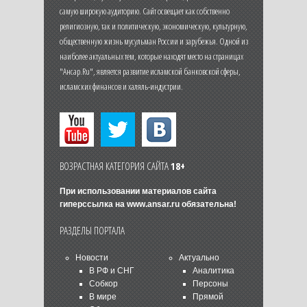
самую широкую аудиторию. Сайт освещает как собственно
религиозную, так и политическую, экономическую, культурную,
общественную жизнь мусульман России и зарубежья. Одной из
наиболее актуальных тем, которые находят место на страницах
"Ансар.Ru", является развитие исламской банковской сферы,
исламских финансов и халяль-индустрии.
ВОЗРАСТНАЯ КАТЕГОРИЯ САЙТА
18+
При использовании материалов сайта
гиперссылка на
www.ansar.ru
обязательна!
РАЗДЕЛЫ ПОРТАЛА
Новости
Актуально
В РФ и СНГ
Аналитика
Собкор
Персоны
В мире
Прямой