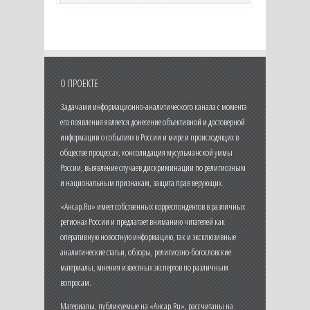
О ПРОЕКТЕ
Задачами информационно-аналитического канала с момента
его появления является донесение объективной и достоверной
информации о событиях в России и мире и происходящих в
обществе процессах, консолидация мусульманской уммы
России, выявление случаев дискриминации по религиозным
и национальным признакам, защита прав верующих.
«Ансар.Ru» имеет собственных корреспондентов в различных
регионах России и предлагает вниманию читателей как
оперативную новостную информацию, так и эксклюзивные
аналитические статьи, обзоры, религиозно-богословские
материалы, мнения известных экспертов по различным
вопросам.
Материалы, публикуемые на «Ансар.Ru», рассчитаны на