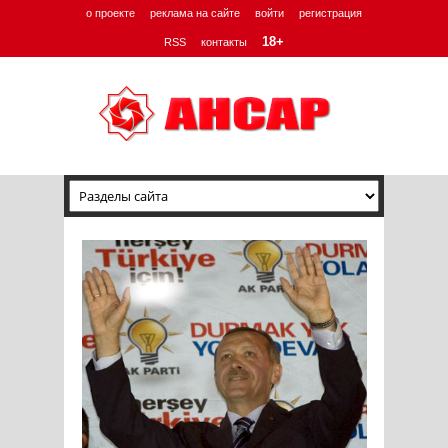
о проекте
реклама на сайте
войти
регистрация
18+
RSS
контакты