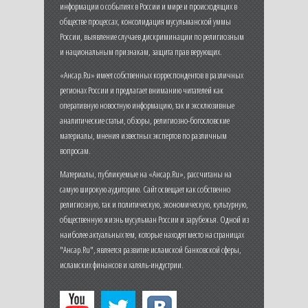
информации о событиях в России и мире и происходящих в
обществе процессах, консолидация мусульманской уммы
России, выявление случаев дискриминации по религиозным
и национальным признакам, защита прав верующих.
«Ансар.Ru» имеет собственных корреспондентов в различных
регионах России и предлагает вниманию читателей как
оперативную новостную информацию, так и эксклюзивные
аналитические статьи, обзоры, религиозно-богословские
материалы, мнения известных экспертов по различным
вопросам.
Материалы, публикуемые на «Ансар.Ru», рассчитаны на
самую широкую аудиторию. Сайт освещает как собственно
религиозную, так и политическую, экономическую, культурную,
общественную жизнь мусульман России и зарубежья. Одной из
наиболее актуальных тем, которые находят место на страницах
"Ансар.Ru", является развитие исламской банковской сферы,
исламских финансов и халяль-индустрии.