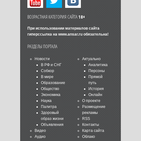
ВОЗРАСТНАЯ КАТЕГОРИЯ САЙТА
18+
При использовании материалов сайта
гиперссылка на
www.ansar.ru
обязательна!
РАЗДЕЛЫ ПОРТАЛА
Новости
Актуально
В РФ и СНГ
Аналитика
Собкор
Персоны
В мире
Прямой
Образование
путь
Общество
История
Экономика
Онлайн
Наука
О проекте
Палитра
Размещение
Здоровый
рекламы
образ жизни
RSS
Объявления
Контакты
Видео
Карта сайта
Аудио
Облако