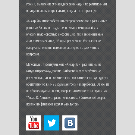
России, выявление случаев дискриминации по религиозным
и национальным признакам, защита прав верующих.
«Ансар.Ru» имеет собственных корреспондентов в различных
регионах России и предлагает вниманию читателей как
оперативную новостную информацию, так и эксклюзивные
аналитические статьи, обзоры, религиозно-богословские
материалы, мнения известных экспертов по различным
вопросам.
Материалы, публикуемые на «Ансар.Ru», рассчитаны на
самую широкую аудиторию. Сайт освещает как собственно
религиозную, так и политическую, экономическую, культурную,
общественную жизнь мусульман России и зарубежья. Одной из
наиболее актуальных тем, которые находят место на страницах
"Ансар.Ru", является развитие исламской банковской сферы,
исламских финансов и халяль-индустрии.