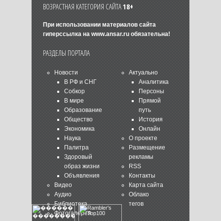
ВОЗРАСТНАЯ КАТЕГОРИЯ САЙТА
18+
При использовании материалов сайта
гиперссылка на
www.ansar.ru
обязательна!
РАЗДЕЛЫ ПОРТАЛА
Новости
Актуально
В РФ и СНГ
Аналитика
Собкор
Персоны
В мире
Прямой
Образование
путь
Общество
История
Экономика
Онлайн
Наука
О проекте
Палитра
Размещение
Здоровый
рекламы
образ жизни
RSS
Объявления
Контакты
Видео
Карта сайта
Аудио
Облако
Библиотека
тегов
Фотогалерея