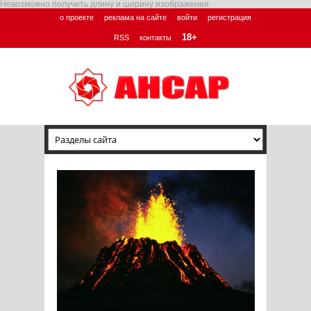
Невозможно получить длину и ширину изображения
о проекте
реклама на сайте
войти
регистрация
18+
RSS
контакты