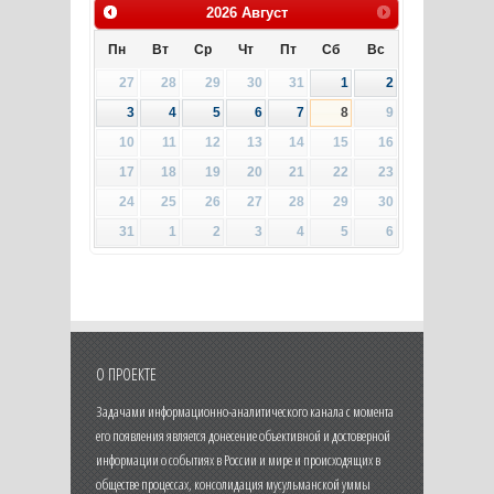
2026
Август
Пн
Вт
Ср
Чт
Пт
Сб
Вс
27
28
29
30
31
1
2
3
4
5
6
7
8
9
10
11
12
13
14
15
16
17
18
19
20
21
22
23
24
25
26
27
28
29
30
31
1
2
3
4
5
6
О ПРОЕКТЕ
Задачами информационно-аналитического канала с момента
его появления является донесение объективной и достоверной
информации о событиях в России и мире и происходящих в
обществе процессах, консолидация мусульманской уммы