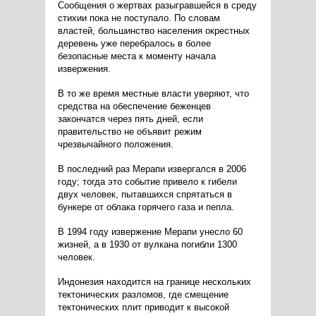
Сообщения о жертвах разыгравшейся в среду
стихии пока не поступало. По словам
властей, большинство населения окрестных
деревень уже перебралось в более
безопасные места к моменту начала
извержения.
В то же время местные власти уверяют, что
средства на обеспечение беженцев
закончатся через пять дней, если
правительство не объявит режим
чрезвычайного положения.
В последний раз Мерапи извергался в 2006
году; тогда это событие привело к гибели
двух человек, пытавшихся спрятаться в
бункере от облака горячего газа и пепла.
В 1994 году извержение Мерапи унесло 60
жизней, а в 1930 от вулкана погибли 1300
человек.
Индонезия находится на границе нескольких
тектонических разломов, где смещение
тектонических плит приводит к высокой