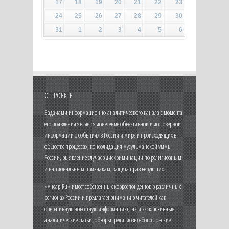
17
18
19
20
21
22
23
24
25
26
27
28
29
30
31
1
2
3
4
5
6
О ПРОЕКТЕ
Задачами информационно-аналитического канала с момента
его появления является донесение объективной и достоверной
информации о событиях в России и мире и происходящих в
обществе процессах, консолидация мусульманской уммы
России, выявление случаев дискриминации по религиозным
и национальным признакам, защита прав верующих.
«Ансар.Ru» имеет собственных корреспондентов в различных
регионах России и предлагает вниманию читателей как
оперативную новостную информацию, так и эксклюзивные
аналитические статьи, обзоры, религиозно-богословские