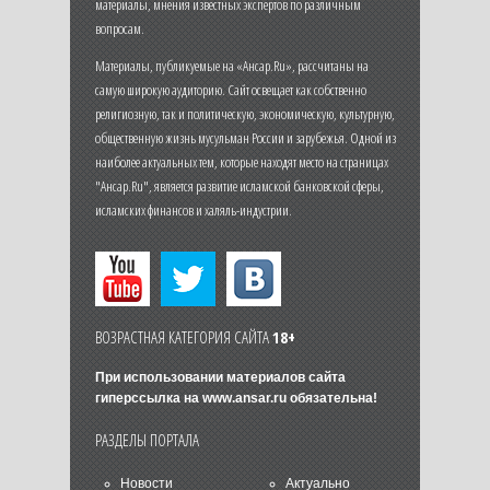
материалы, мнения известных экспертов по различным
вопросам.
Материалы, публикуемые на «Ансар.Ru», рассчитаны на
самую широкую аудиторию. Сайт освещает как собственно
религиозную, так и политическую, экономическую, культурную,
общественную жизнь мусульман России и зарубежья. Одной из
наиболее актуальных тем, которые находят место на страницах
"Ансар.Ru", является развитие исламской банковской сферы,
исламских финансов и халяль-индустрии.
ВОЗРАСТНАЯ КАТЕГОРИЯ САЙТА
18+
При использовании материалов сайта
гиперссылка на
www.ansar.ru
обязательна!
РАЗДЕЛЫ ПОРТАЛА
Новости
Актуально