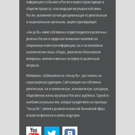
информации о событиях в России и мире и происходящих в
обществе процессах, консолидация мусульманской уммы
России, выявление случаев дискриминации по религиозным
и национальным признакам, защита прав верующих.
«Ансар.Ru» имеет собственных корреспондентов в различных
регионах России и предлагает вниманию читателей как
оперативную новостную информацию, так и эксклюзивные
аналитические статьи, обзоры, религиозно-богословские
материалы, мнения известных экспертов по различным
вопросам.
Материалы, публикуемые на «Ансар.Ru», рассчитаны на
самую широкую аудиторию. Сайт освещает как собственно
религиозную, так и политическую, экономическую, культурную,
общественную жизнь мусульман России и зарубежья. Одной из
наиболее актуальных тем, которые находят место на страницах
"Ансар.Ru", является развитие исламской банковской сферы,
исламских финансов и халяль-индустрии.