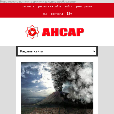
Невозможно получить длину и ширину изображения
о проекте
реклама на сайте
войти
регистрация
18+
RSS
контакты