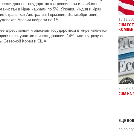
тнесли данное государство к агрессивным и наиболее
ганистан и Иран набрали по 5%. Япония, Индия и Ирак
е страны как Австралия, Германия, Великобритания,
15.11.20
удовская Аравия набрали по 1%.
США ГО
КОМПЕН
лее агрессивным и опасным государством в мире является
принявших участие в исследовании. 14% видят угрозу со
ны Северной Кореи и США.
26.09.20
США НА 
ЕЩЕ НОВ
20.09.20