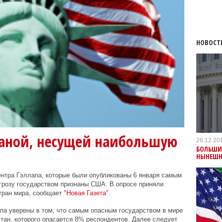
НОВОСТ
аной, несущей наибольшую
26.12.20
БОЛЬШИ
НЫНЕШН
ентра Гэллапа, которые были опубликованы 6 января самым
розу государством признаны США. В опросе приняли
стран мира, сообщает
"Новая Газета"
.
а уверены в том, что самым опасным государством в мире
ан, которого опасается 8% респондентов. Далее следует