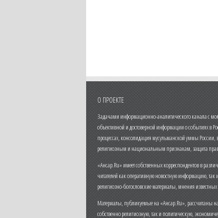
О ПРОЕКТЕ
Задачами информационно-аналитического канала с моме
объективной и достоверной информации о событиях в Ро
процессах, консолидация мусульманской уммы России,
религиозным и национальным признакам, защита прав
«Ансар.Ru» имеет собственных корреспондентов в разли
читателей как оперативную новостную информацию, так 
религиозно-богословские материалы, мнения известных
Материалы, публикуемые на «Ансар.Ru», рассчитаны на
собственно религиозную, так и политическую, экономич