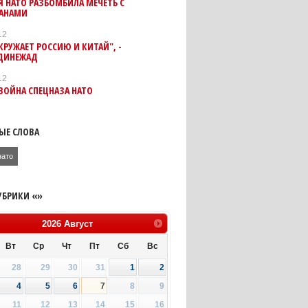
 НАТО РАЗБОМБИЛА МЕЧЕТЬ С
АНАМИ
12
КРУЖАЕТ РОССИЮ И КИТАЙ", -
ДИНЕЖАД
12
ВОЙНА СПЕЦНАЗА НАТО
ЫЕ СЛОВА
нато
УБРИКИ «»
2026
Август
Вт
Ср
Чт
Пт
Сб
Вс
28
29
30
31
1
2
4
5
6
7
8
9
11
12
13
14
15
16