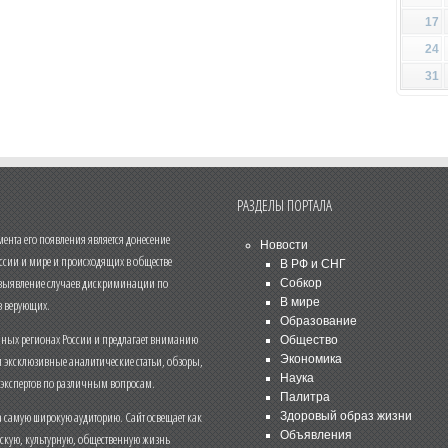
17
24
31
РАЗДЕЛЫ ПОРТАЛА
нта его появления является донесение
Новости
ссии и мире и происходящих в обществе
В РФ и СНГ
 выявление случаев дискриминации по
Собкор
В мире
 верующих.
Образование
чных регионах России и предлагает вниманию
Общество
и эксклюзивные аналитические статьи, обзоры,
Экономика
Наука
 экспертов по различным вопросам.
Палитра
 самую широкую аудиторию. Сайт освещает как
Здоровый образ жизни
Объявления
ескую, культурную, общественную жизнь