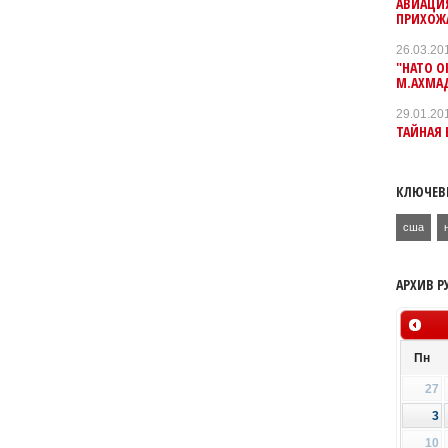
АВИАЦИЯ
ПРИХОЖ
26.03.20
"НАТО О
М.АХМА
29.01.20
ТАЙНАЯ 
КЛЮЧЕВ
сша
АРХИВ Р
Пн
27
3
10