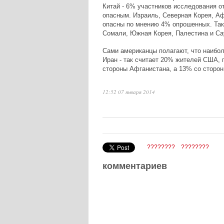
Китай - 6% участников исследования о
опасным. Израиль, Северная Корея, Аф
опасны по мнению 4% опрошенных. Таки
Сомали, Южная Корея, Палестина и Са
Сами американцы полагают, что наибо
Иран - так считает 20% жителей США, 
стороны Афганистана, а 13% со сторо
12:52 07 января 2014
????????
????????
комментариев