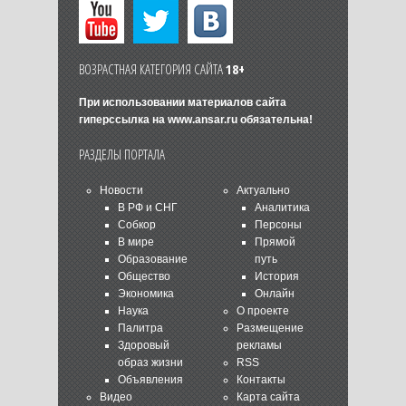
ВОЗРАСТНАЯ КАТЕГОРИЯ САЙТА
18+
При использовании материалов сайта
гиперссылка на
www.ansar.ru
обязательна!
РАЗДЕЛЫ ПОРТАЛА
Новости
Актуально
В РФ и СНГ
Аналитика
Собкор
Персоны
В мире
Прямой
Образование
путь
Общество
История
Экономика
Онлайн
Наука
О проекте
Палитра
Размещение
Здоровый
рекламы
образ жизни
RSS
Объявления
Контакты
Видео
Карта сайта