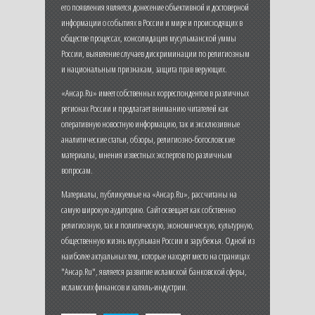
его появления является донесение объективной и достоверной
информации о событиях в России и мире и происходящих в
обществе процессах, консолидация мусульманской уммы
России, выявление случаев дискриминации по религиозным
и национальным признакам, защита прав верующих.
«Ансар.Ru» имеет собственных корреспондентов в различных
регионах России и предлагает вниманию читателей как
оперативную новостную информацию, так и эксклюзивные
аналитические статьи, обзоры, религиозно-богословские
материалы, мнения известных экспертов по различным
вопросам.
Материалы, публикуемые на «Ансар.Ru», рассчитаны на
самую широкую аудиторию. Сайт освещает как собственно
религиозную, так и политическую, экономическую, культурную,
общественную жизнь мусульман России и зарубежья. Одной из
наиболее актуальных тем, которые находят место на страницах
"Ансар.Ru", является развитие исламской банковской сферы,
исламских финансов и халяль-индустрии.