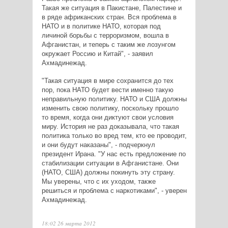
Такая же ситуация в Пакистане, Палестине и
в ряде африканских стран. Вся проблема в
НАТО и в политике НАТО, которая под
личиной борьбы с терроризмом, вошла в
Афганистан, и теперь с таким же лозунгом
окружает Россию и Китай", - заявил
Ахмадинежад.
"Такая ситуация в мире сохранится до тех
пор, пока НАТО будет вести именно такую
неправильную политику. НАТО и США должны
изменить свою политику, поскольку прошло
то время, когда они диктуют свои условия
миру. История не раз доказывала, что такая
политика только во вред тем, кто ее проводит,
и они будут наказаны", - подчеркнул
президент Ирана. "У нас есть предложение по
стабилизации ситуации в Афганистане. Они
(НАТО, США) должны покинуть эту страну.
Мы уверены, что с их уходом, также
решиться и проблема с наркотиками", - уверен
Ахмадинежад.
18:02 26 марта 2012