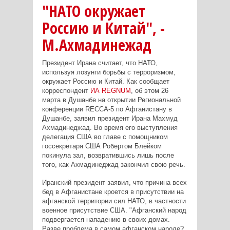
"НАТО окружает
Россию и Китай", -
М.Ахмадинежад
Президент Ирана считает, что НАТО,
используя лозунги борьбы с терроризмом,
окружает Россию и Китай. Как сообщает
корреспондент
ИА REGNUM
, об этом 26
марта в Душанбе на открытии Региональной
конференции RECCA-5 по Афганистану в
Душанбе, заявил президент Ирана Махмуд
Ахмадинеджад. Во время его выступления
делегация США во главе с помощником
госсекретаря США Робертом Блейком
покинула зал, возвратившись лишь после
того, как Ахмадинеджад закончил свою речь.
Иранский президент заявил, что причина всех
бед в Афганистане кроется в присутствии на
афганской территории сил НАТО, в частности
военное присутствие США. "Афганский народ
подвергается нападению в своих домах.
Разве проблема в самом афганском народе?