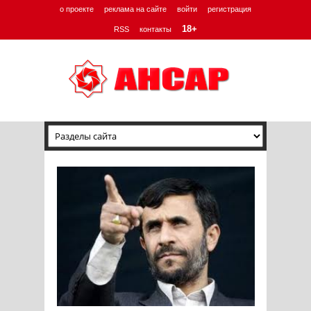
о проекте
реклама на сайте
войти
регистрация
18+
RSS
контакты