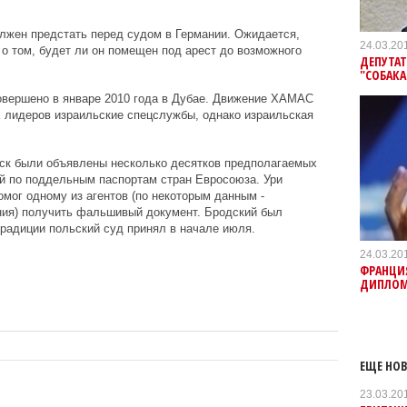
должен предстать перед судом в Германии. Ожидается,
24.03.20
 о том, будет ли он помещен под арест до возможного
ДЕПУТАТ
"СОБАК
вершено в январе 2010 года в Дубае. Движение ХАМАС
х лидеров израильские спецслужбы, однако израильская
ыск были объявлены несколько десятков предполагаемых
ай по поддельным паспортам стран Евросоюза. Ури
омог одному из агентов (по некоторым данным -
ия) получить фальшивый документ. Бродский был
традиции польский суд принял в начале июля.
24.03.20
ФРАНЦИ
ДИПЛОМ
ЕЩЕ НОВ
23.03.20