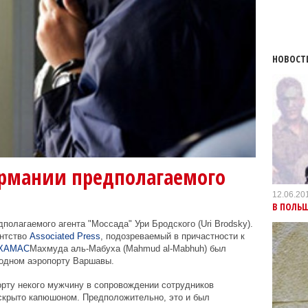
НОВОСТ
рмании предполагаемого
12.06.20
В ПОЛЬШ
олагаемого агента "Моссада" Ури Бродского (Uri Brodsky).
ентство
Associated Press
, подозреваемый в причастности к
ХАМАС
Махмуда аль-Мабуха (Mahmud al-Mabhuh) был
одном аэропорту Варшавы.
рту некого мужчину в сопровождении сотрудников
 скрыто капюшоном. Предположительно, это и был