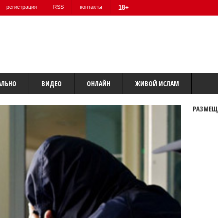
регистрация
RSS
контакты
18+
АЛЬНО
ВИДЕО
ОНЛАЙН
ЖИВОЙ ИСЛАМ
РАЗМЕЩ