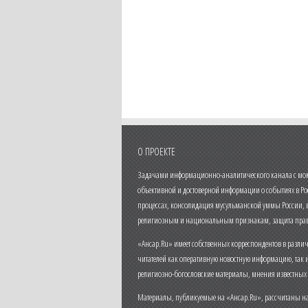
О ПРОЕКТЕ
Задачами информационно-аналитического канала с моме
объективной и достоверной информации о событиях в Ро
процессах, консолидация мусульманской уммы России,
религиозным и национальным признакам, защита прав
«Ансар.Ru» имеет собственных корреспондентов в разли
читателей как оперативную новостную информацию, так 
религиозно-богословские материалы, мнения известных
Материалы, публикуемые на «Ансар.Ru», рассчитаны на