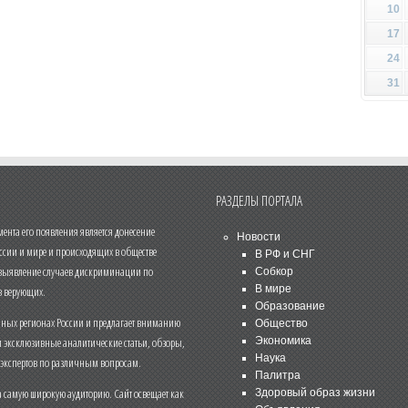
10
17
24
31
РАЗДЕЛЫ ПОРТАЛА
нта его появления является донесение
Новости
ссии и мире и происходящих в обществе
В РФ и СНГ
 выявление случаев дискриминации по
Собкор
В мире
 верующих.
Образование
чных регионах России и предлагает вниманию
Общество
и эксклюзивные аналитические статьи, обзоры,
Экономика
Наука
 экспертов по различным вопросам.
Палитра
 самую широкую аудиторию. Сайт освещает как
Здоровый образ жизни