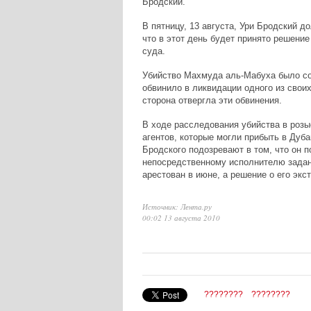
Бродский.
В пятницу, 13 августа, Ури Бродский 
что в этот день будет принято решение
суда.
Убийство Махмуда аль-Мабуха было со
обвинило в ликвидации одного из свои
сторона отвергла эти обвинения.
В ходе расследования убийства в роз
агентов, которые могли прибыть в Дуб
Бродского подозревают в том, что он п
непосредственному исполнителю задан
арестован в июне, а решение о его экс
Источник: Лента.ру
00:02 13 августа 2010
????????
????????