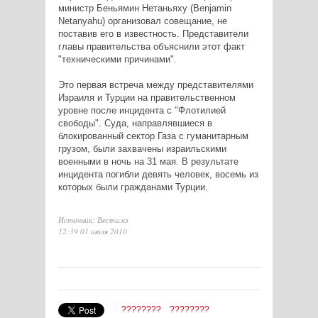
министр Беньямин Нетаньяху (Benjamin
Netanyahu) организовал совещание, не
поставив его в известность. Представители
главы правительства объяснили этот факт
"техническими причинами".
Это первая встреча между представителями
Израиля и Турции на правительственном
уровне после инцидента с "Флотилией
свободы". Суда, направлявшиеся в
блокированный сектор Газа с гуманитарным
грузом, были захвачены израильскими
военными в ночь на 31 мая. В результате
инцидента погибли девять человек, восемь из
которых были гражданами Турции.
Источник: Вести.кз
12:39 01 июля 2010
????????
????????