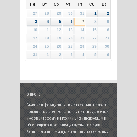
Пн
Вт
Ср
Чт
Пт
Сб
Вс
27
28
29
30
31
1
2
3
4
5
6
7
8
9
10
11
12
13
14
15
16
17
18
19
20
21
22
23
24
25
26
27
28
29
30
31
1
2
3
4
5
6
О ПРОЕКТЕ
Задачами информационно-аналитического канала с момента
его появления является донесение объективной и достоверной
информации о событиях в России и мире и происходящих в
обществе процессах, консолидация мусульманской уммы
России, выявление случаев дискриминации по религиозным