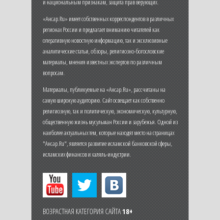
и национальным признакам, защита прав верующих.
«Ансар.Ru» имеет собственных корреспондентов в различных
регионах России и предлагает вниманию читателей как
оперативную новостную информацию, так и эксклюзивные
аналитические статьи, обзоры, религиозно-богословские
материалы, мнения известных экспертов по различным
вопросам.
Материалы, публикуемые на «Ансар.Ru», рассчитаны на
самую широкую аудиторию. Сайт освещает как собственно
религиозную, так и политическую, экономическую, культурную,
общественную жизнь мусульман России и зарубежья. Одной из
наиболее актуальных тем, которые находят место на страницах
"Ансар.Ru", является развитие исламской банковской сферы,
исламских финансов и халяль-индустрии.
ВОЗРАСТНАЯ КАТЕГОРИЯ САЙТА
18+