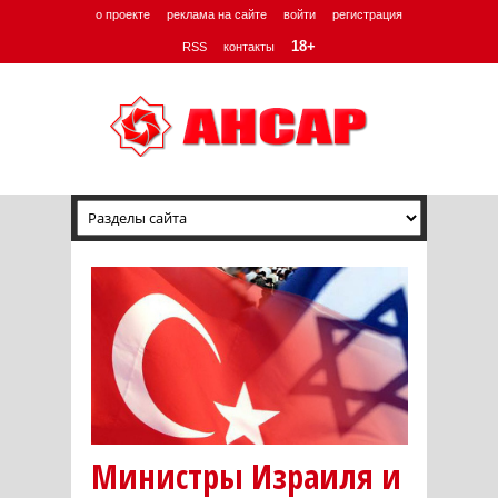
о проекте
реклама на сайте
войти
регистрация
18+
RSS
контакты
Министры Израиля и