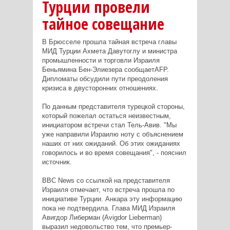
Турции провели
тайное совещание
В Брюсселе прошла тайная встреча главы
МИД Турции Ахмета Давутоглу и министра
промышленности и торговли Израиля
Беньямина Бен-Элиезера сообщаетAFP.
Дипломаты обсудили пути преодоления
кризиса в двусторонних отношениях.
По данным представителя турецкой стороны,
который пожелал остаться неизвестным,
инициатором встречи стал Тель-Авив. "Мы
уже направили Израилю ноту с объяснением
наших от них ожиданий. Об этих ожиданиях
говорилось и во время совещания", - пояснил
источник.
BBC News со ссылкой на представителя
Израиля отмечает, что встреча прошла по
инициативе Турции. Анкара эту информацию
пока не подтвердила. Глава МИД Израиля
Авигдор Либерман (Avigdor Lieberman)
выразил недовольство тем, что премьер-