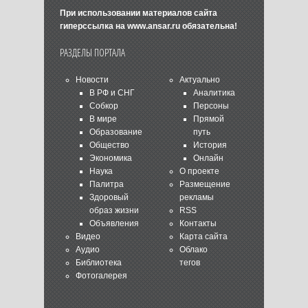
При использовании материалов сайта
гиперссылка на
www.ansar.ru
обязательна!
РАЗДЕЛЫ ПОРТАЛА
Новости
Актуально
В РФ и СНГ
Аналитика
Собкор
Персоны
В мире
Прямой
Образование
путь
Общество
История
Экономика
Онлайн
Наука
О проекте
Палитра
Размещение
Здоровый
рекламы
образ жизни
RSS
Объявления
Контакты
Видео
Карта сайта
Аудио
Облако
Библиотека
тегов
Фотогалерея