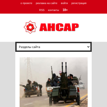
о проекте
реклама на сайте
войти
регистрация
18+
RSS
контакты