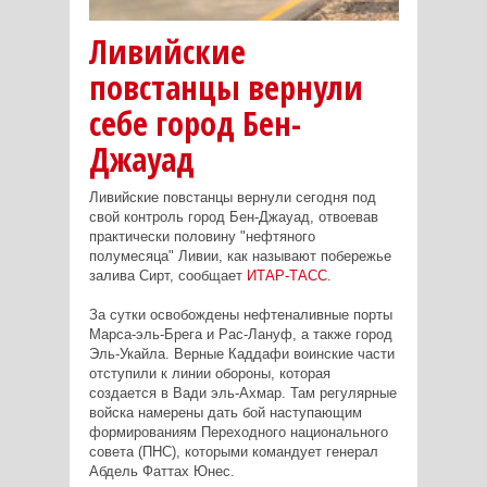
Ливийские
повстанцы вернули
себе город Бен-
Джауад
Ливийские повстанцы вернули сегодня под
свой контроль город Бен-Джауад, отвоевав
практически половину "нефтяного
полумесяца" Ливии, как называют побережье
залива Сирт, сообщает
ИТАР-ТАСС
.
За сутки освобождены нефтеналивные порты
Марса-эль-Брега и Рас-Лануф, а также город
Эль-Укайла. Верные Каддафи воинские части
отступили к линии обороны, которая
создается в Вади эль-Ахмар. Там регулярные
войска намерены дать бой наступающим
формированиям Переходного национального
совета (ПНС), которыми командует генерал
Абдель Фаттах Юнес.