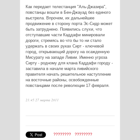
Как передает телестанция "Аль-Джазира",
повстанцы вошли в Бен-Джауад без единого
выстрела. Впрочем, их дальнейшее
продвижение в сторону порта Эс-Сидр может
быть затруднено. Появились слухи, что
отступавшие части Каддафи минировали
дороги, стремясь во что бы то ни стало
удержать в своих руках Сирт - ключевой
город, открывающий дорогу на осажденную
Мисурату на западе Ливии. Именно угроза
Сирту - родному для клана Каддафи городу -
заставила в начале марта ливийского
правителя начать решительное наступление
на восточные районы, освобожденные
повстанцами после революции 17 февраля.
21:45 27 марта 2011
????????
????????