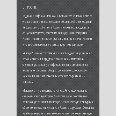
О ПРОЕКТЕ
Задачами информационно-аналитического канала с момента
его появления является донесение объективной и достоверной
информации о событиях в России и мире и происходящих в
обществе процессах, консолидация мусульманской уммы
России, выявление случаев дискриминации по религиозным
и национальным признакам, защита прав верующих.
«Ансар.Ru» имеет собственных корреспондентов в различных
регионах России и предлагает вниманию читателей как
оперативную новостную информацию, так и эксклюзивные
аналитические статьи, обзоры, религиозно-богословские
материалы, мнения известных экспертов по различным
вопросам.
Материалы, публикуемые на «Ансар.Ru», рассчитаны на
самую широкую аудиторию. Сайт освещает как собственно
религиозную, так и политическую, экономическую, культурную,
общественную жизнь мусульман России и зарубежья. Одной из
наиболее актуальных тем, которые находят место на страницах