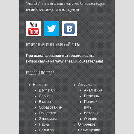
"Ансар.Ru", является развитие исламской банковской сферы,
исламских финансов и халяль-индустрии.
ВОЗРАСТНАЯ КАТЕГОРИЯ САЙТА
18+
При использовании материалов сайта
гиперссылка на
www.ansar.ru
обязательна!
РАЗДЕЛЫ ПОРТАЛА
Новости
Актуально
В РФ и СНГ
Аналитика
Собкор
Персоны
В мире
Прямой
Образование
путь
Общество
История
Экономика
Онлайн
Наука
О проекте
Палитра
Размещение