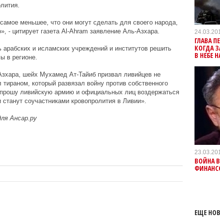
олития.
самое меньшее, что они могут сделать для своего народа,
», - цитирует газета Al-Ahram заявление Аль-Азхара.
24.03.20
ГЛАВА П
КОГДА 
 арабских и исламских учреждений и институтов решить
В НЕБЕ 
ы в регионе.
зхара, шейх Мухамед Ат-Тайиб призвал ливийцев не
тираном, который развязал войну против собственного
 я прошу ливийскую армию и официальных лиц воздержаться
и станут соучастниками кровопролития в Ливии».
для Ансар.ру
23.03.20
ВОЙНА 
ФИНАНС
ЕЩЕ НОВ