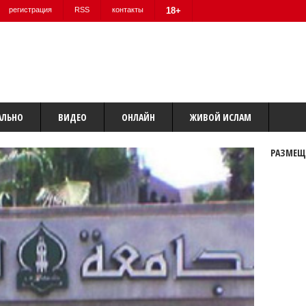
регистрация
RSS
контакты
18+
АЛЬНО
ВИДЕО
ОНЛАЙН
ЖИВОЙ ИСЛАМ
РАЗМЕЩ