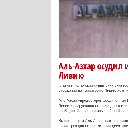
Аль-Азхар осудил 
Ливию
Главный исламский суннитский универс
вторжение на территорию Ливии, хотя 
Аль-Азхар «предостерег Соединенные 
Ливии и разрушения ее природного и че
сообщает
OnIslam
со ссылкой на Reuter
Вместе с этим Аль-Азхар также вырази
своих граждан на протяжении десятилет