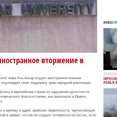
НОВОСТ
иностранное вторжение в
24.03.20
ЕВРОСО
итет мира Аль-Азхар осудил иностранное военное
РОЛЬ В
и подтвердил свою поддержку прав народной революции.
Штаты и европейские страны от нарушения целостности
ловеческого благосостояния, как произошло в Ираке»,
s.
л и критику в адрес арабских правительств, притесняющих
ий и заявил, что им не следует оставаться на постах, если