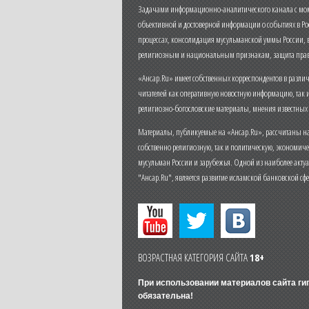
Задачами информационно-аналитического канала с моме
объективной и достоверной информации о событиях в Ро
процессах, консолидация мусульманской уммы России,
религиозным и национальным признакам, защита прав
«Ансар.Ru» имеет собственных корреспондентов в разли
читателей как оперативную новостную информацию, так 
религиозно-богословские материалы, мнения известных
Материалы, публикуемые на «Ансар.Ru», рассчитаны на
собственно религиозную, так и политическую, экономич
мусульман России и зарубежья. Одной из наиболее актуа
"Ансар.Ru", является развитие исламской банковской сф
ВОЗРАСТНАЯ КАТЕГОРИЯ САЙТА
18+
При использовании материалов сайта г
обязательна!