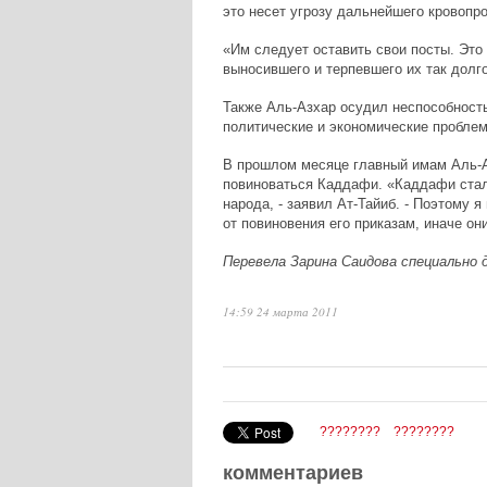
это несет угрозу дальнейшего кровопр
«Им следует оставить свои посты. Это 
выносившего и терпевшего их так долго
Также Аль-Азхар осудил неспособность
политические и экономические проблем
В прошлом месяце главный имам Аль-А
повиноваться Каддафи. «Каддафи стал 
народа, - заявил Ат-Тайиб. - Поэтому
от повиновения его приказам, иначе он
Перевела Зарина Саидова специально 
14:59 24 марта 2011
????????
????????
комментариев