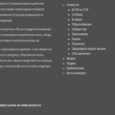
нта его появления является донесение
Новости
ссии и мире и происходящих в обществе
В РФ и СНГ
 выявление случаев дискриминации по
Собкор
В мире
 верующих.
Образование
чных регионах России и предлагает вниманию
Общество
и эксклюзивные аналитические статьи, обзоры,
Экономика
Наука
 экспертов по различным вопросам.
Палитра
 самую широкую аудиторию. Сайт освещает как
Здоровый образ жизни
Объявления
ескую, культурную, общественную жизнь
Видео
льных тем, которые находят место на страницах
Аудио
еры, исламских финансов и халяль-индустрии.
Библиотека
Фотогалерея
иперссылка на
www.ansar.ru