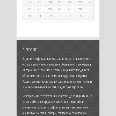
17
18
19
20
21
22
23
24
25
26
27
28
29
30
31
1
2
3
4
5
6
О ПРОЕКТЕ
Задачами информационно-аналитического канала с момента
его появления является донесение объективной и достоверной
информации о событиях в России и мире и происходящих в
обществе процессах, консолидация мусульманской уммы
России, выявление случаев дискриминации по религиозным
и национальным признакам, защита прав верующих.
«Ансар.Ru» имеет собственных корреспондентов в различных
регионах России и предлагает вниманию читателей как
оперативную новостную информацию, так и эксклюзивные
аналитические статьи, обзоры, религиозно-богословские