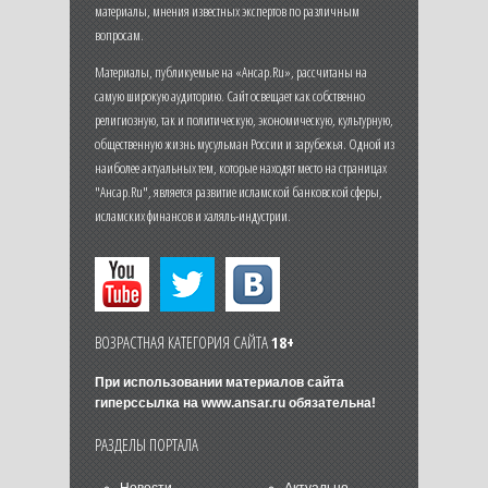
материалы, мнения известных экспертов по различным
вопросам.
Материалы, публикуемые на «Ансар.Ru», рассчитаны на
самую широкую аудиторию. Сайт освещает как собственно
религиозную, так и политическую, экономическую, культурную,
общественную жизнь мусульман России и зарубежья. Одной из
наиболее актуальных тем, которые находят место на страницах
"Ансар.Ru", является развитие исламской банковской сферы,
исламских финансов и халяль-индустрии.
ВОЗРАСТНАЯ КАТЕГОРИЯ САЙТА
18+
При использовании материалов сайта
гиперссылка на
www.ansar.ru
обязательна!
РАЗДЕЛЫ ПОРТАЛА