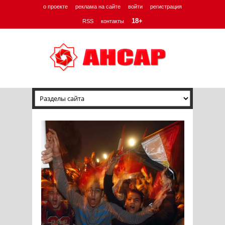
о проекте
реклама на сайте
войти
регистрация
18+
RSS
контакты