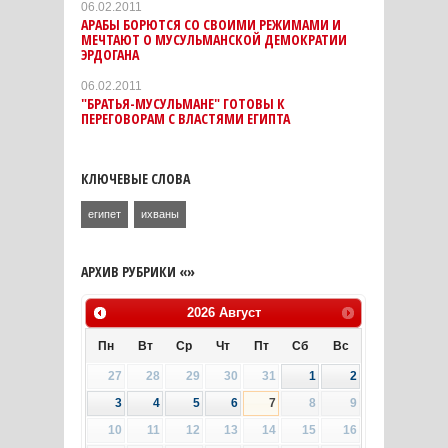
06.02.2011
АРАБЫ БОРЮТСЯ СО СВОИМИ РЕЖИМАМИ И
МЕЧТАЮТ О МУСУЛЬМАНСКОЙ ДЕМОКРАТИИ
ЭРДОГАНА
06.02.2011
"БРАТЬЯ-МУСУЛЬМАНЕ" ГОТОВЫ К
ПЕРЕГОВОРАМ С ВЛАСТЯМИ ЕГИПТА
КЛЮЧЕВЫЕ СЛОВА
египет
ихваны
АРХИВ РУБРИКИ «»
2026
Август
Пн
Вт
Ср
Чт
Пт
Сб
Вс
27
28
29
30
31
1
2
3
4
5
6
7
8
9
10
11
12
13
14
15
16