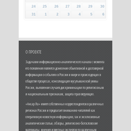
24
25
26
27
28
29
30
31
1
2
3
4
5
6
О ПРОЕКТЕ
Задачами информационно-аналитического канала с момента
его появления является донесение объективной и достоверной
информации о событиях в России и мире и происходящих в
обществе процессах, консолидация мусульманской уммы
России, выявление случаев дискриминации по религиозным
и национальным признакам, защита прав верующих.
«Ансар.Ru» имеет собственных корреспондентов в различных
регионах России и предлагает вниманию читателей как
оперативную новостную информацию, так и эксклюзивные
аналитические статьи, обзоры, религиозно-богословские
материалы, мнения известных экспертов по различным