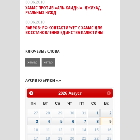
30.06.2010
ХАМАС ПРОТИВ «АЛЬ-КАИДЫ». ДЖИХАД
РЕАЛЬНЫХ НУЖД
30.06.2010
ЛАВРОВ: РФ КОНТАКТИРУЕТ С ХАМАС ДЛЯ
ВОССТАНОВЛЕНИЯ ЕДИНСТВА ПАЛЕСТИНЫ
КЛЮЧЕВЫЕ СЛОВА
хамас
катар
АРХИВ РУБРИКИ «»
2026
Август
Пн
Вт
Ср
Чт
Пт
Сб
Вс
27
28
29
30
31
1
2
3
4
5
6
7
8
9
10
11
12
13
14
15
16
17
18
19
20
21
22
23