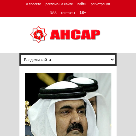
о проекте
реклама на сайте
войти
регистрация
18+
RSS
контакты