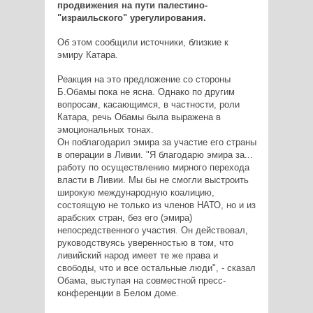
продвижения на пути палестино-
"израильского" урегулирования.
Об этом сообщили источники, близкие к
эмиру Катара.
Реакция на это предложение со стороны
Б.Обамы пока не ясна. Однако по другим
вопросам, касающимся, в частности, роли
Катара, речь Обамы была выражена в
эмоциональных тонах.
Он поблагодарил эмира за участие его страны
в операции в Ливии. "Я благодарю эмира за...
работу по осуществлению мирного перехода
власти в Ливии. Мы бы не смогли выстроить
широкую международную коалицию,
состоящую не только из членов НАТО, но и из
арабских стран, без его (эмира)
непосредственного участия. Он действовал,
руководствуясь уверенностью в том, что
ливийский народ имеет те же права и
свободы, что и все остальные люди", - сказал
Обама, выступая на совместной пресс-
конференции в Белом доме.