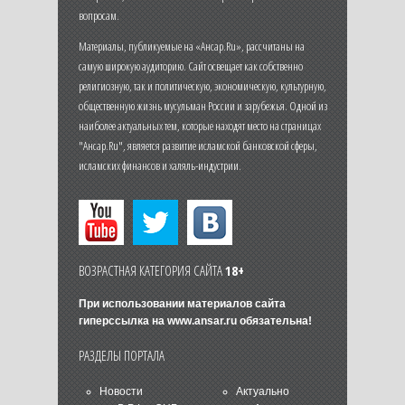
вопросам.
Материалы, публикуемые на «Ансар.Ru», рассчитаны на
самую широкую аудиторию. Сайт освещает как собственно
религиозную, так и политическую, экономическую, культурную,
общественную жизнь мусульман России и зарубежья. Одной из
наиболее актуальных тем, которые находят место на страницах
"Ансар.Ru", является развитие исламской банковской сферы,
исламских финансов и халяль-индустрии.
ВОЗРАСТНАЯ КАТЕГОРИЯ САЙТА
18+
При использовании материалов сайта
гиперссылка на
www.ansar.ru
обязательна!
РАЗДЕЛЫ ПОРТАЛА
Новости
Актуально