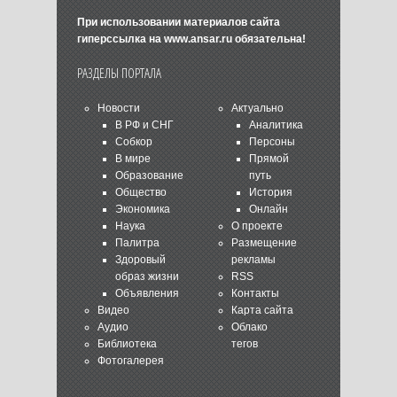
При использовании материалов сайта
гиперссылка на
www.ansar.ru
обязательна!
РАЗДЕЛЫ ПОРТАЛА
Новости
Актуально
В РФ и СНГ
Аналитика
Собкор
Персоны
В мире
Прямой
Образование
путь
Общество
История
Экономика
Онлайн
Наука
О проекте
Палитра
Размещение
Здоровый
рекламы
образ жизни
RSS
Объявления
Контакты
Видео
Карта сайта
Аудио
Облако
Библиотека
тегов
Фотогалерея