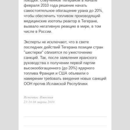
поездки. Озвученное Тегераном в начале
февраля 2010 года решение начать
самостоятельное обогащение урана до 20%,
чтобы обеспечить топливом производящий
медицинские изотопы реактор в Тегеране,
вызвало негативную реакцию в мире, в том
числе в России.
Эксперты не исключают, что в свете
последних действий Тегерана позиции стран
"шестерки" сблизятся по ужесточению
санкций. Так, после заявления иранского
руководства о получении первой партии
высокообогащенного (до 20%) ядерного
топлива Франция и США объявили о
намерении требовать введения новых санкций
ООН против Исламской Республики.
Источник: Известия
23:18 08 марта 2010