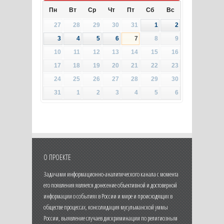
Пн
Вт
Ср
Чт
Пт
Сб
Вс
27
28
29
30
31
1
2
3
4
5
6
7
8
9
10
11
12
13
14
15
16
17
18
19
20
21
22
23
24
25
26
27
28
29
30
31
1
2
3
4
5
6
О ПРОЕКТЕ
Задачами информационно-аналитического канала с момента
его появления является донесение объективной и достоверной
информации о событиях в России и мире и происходящих в
обществе процессах, консолидация мусульманской уммы
России, выявление случаев дискриминации по религиозным