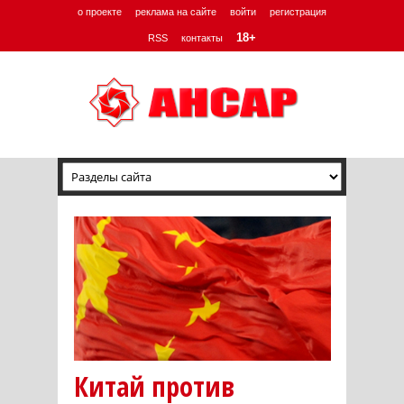
о проекте
реклама на сайте
войти
регистрация
18+
RSS
контакты
Китай против