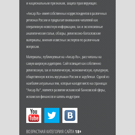
и национальным признакам, защита прав верующих.
«Ансар.Ru» имеет собственных корреспондентов в различных
регионах России и предлагает вниманию читателей как
оперативную новостную информацию, так и эксклюзивные
аналитические статьи, обзоры, религиозно-богословские
материалы, мнения известных экспертов по различным
вопросам.
Материалы, публикуемые на «Ансар.Ru», рассчитаны на
самую широкую аудиторию. Сайт освещает как собственно
религиозную, так и политическую, экономическую, культурную,
общественную жизнь мусульман России и зарубежья. Одной из
наиболее актуальных тем, которые находят место на страницах
"Ансар.Ru", является развитие исламской банковской сферы,
исламских финансов и халяль-индустрии.
ВОЗРАСТНАЯ КАТЕГОРИЯ САЙТА
18+