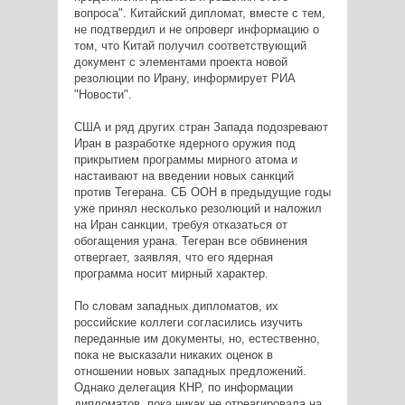
вопроса". Китайский дипломат, вместе с тем,
не подтвердил и не опроверг информацию о
том, что Китай получил соответствующий
документ с элементами проекта новой
резолюции по Ирану, информирует РИА
"Новости".
США и ряд других стран Запада подозревают
Иран в разработке ядерного оружия под
прикрытием программы мирного атома и
настаивают на введении новых санкций
против Тегерана. СБ ООН в предыдущие годы
уже принял несколько резолюций и наложил
на Иран санкции, требуя отказаться от
обогащения урана. Тегеран все обвинения
отвергает, заявляя, что его ядерная
программа носит мирный характер.
По словам западных дипломатов, их
российские коллеги согласились изучить
переданные им документы, но, естественно,
пока не высказали никаких оценок в
отношении новых западных предложений.
Однако делегация КНР, по информации
дипломатов, пока никак не отреагировала на