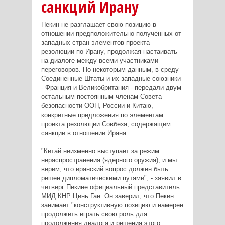
санкций Ирану
Пекин не разглашает свою позицию в
отношении предположительно полученных от
западных стран элементов проекта
резолюции по Ирану, продолжая настаивать
на диалоге между всеми участниками
переговоров. По некоторым данным, в среду
Соединенные Штаты и их западные союзники
- Франция и Великобритания - передали двум
остальным постоянным членам Совета
безопасности ООН, России и Китаю,
конкретные предложения по элементам
проекта резолюции Совбеза, содержащим
санкции в отношении Ирана.
"Китай неизменно выступает за режим
нераспространения (ядерного оружия), и мы
верим, что иранский вопрос должен быть
решен дипломатическими путями", - заявил в
четверг Пекине официальный представитель
МИД КНР Цинь Ган. Он заверил, что Пекин
занимает "конструктивную позицию и намерен
продолжить играть свою роль для
продолжения диалога и решения этого