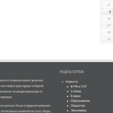
27
3
10
17
24
31
РАЗДЕЛЫ ПОРТАЛА
нта его появления является донесение
Новости
ссии и мире и происходящих в обществе
В РФ и СНГ
 выявление случаев дискриминации по
Собкор
В мире
 верующих.
Образование
чных регионах России и предлагает вниманию
Общество
и эксклюзивные аналитические статьи, обзоры,
Экономика