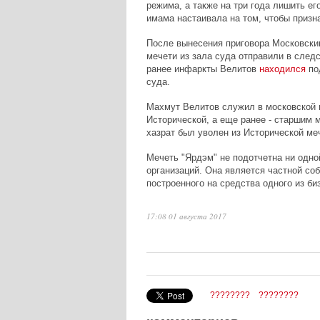
режима, а также на три года лишить е
имама настаивала на том, чтобы призн
После вынесения приговора Московск
мечети из зала суда отправили в след
ранее инфаркты Велитов
находился
под
суда.
Махмут Велитов служил в московской м
Исторической, а еще ранее - старшим 
хазрат был уволен из Исторической ме
Мечеть "Ярдэм" не подотчетна ни одн
организаций. Она является частной соб
построенного на средства одного из б
17:08 01 августа 2017
????????
????????