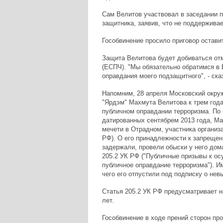
Сам Велитов участвовал в заседании п
защитника, заявив, что не поддержива
Гособвинение просило приговор остави
Защита Велитова будет добиваться от
(ЕСПЧ). "Мы обязательно обратимся в 
оправдания моего подзащитного", - ска
Напомним, 28 апреля Московский окру
"Ярдэм" Махмута Велитова к трем год
публичном оправдании терроризма. По 
датированных сентябрем 2013 года, Ма
мечети в Отрадном, участника организ
РФ). О его принадлежности к запрещен
задержали, провели обыски у него дом
205.2 УК РФ ("Публичные призывы к о
публичное оправдание терроризма"). И
чего его отпустили под подписку о нев
Статья 205.2 УК РФ предусматривает н
лет.
Гособвинение в ходе прений сторон про