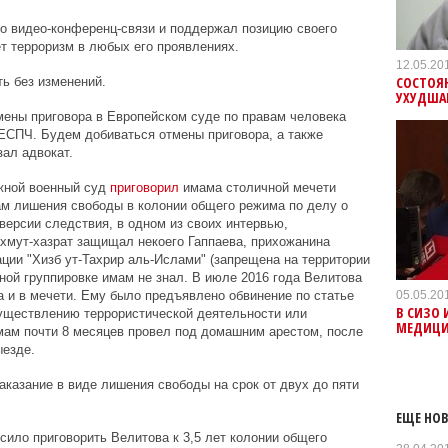
о видео-конференц-связи и поддержал позицию своего
ет терроризм в любых его проявлениях.
12.05.20
СОСТОЯ
ть без изменений.
УХУДША
мены приговора в Европейском суде по правам человека
ЕСПЧ. Будем добиваться отмены приговора, а также
зал адвокат.
жной военный суд
приговорил
имама столичной мечети
ам лишения свободы в колонии общего режима по делу о
версии следствия, в одном из своих интервью,
хмут-хазрат защищал некоего Гаппаева, прихожанина
ации "Хизб ут-Тахрир аль-Ислами" (запрещена на территории
ной группировке имам не знал. В июле 2016 года Велитова
05.05.20
а и в мечети. Ему было предъявлено обвинение по статье
В СИЗО
существлению террористической деятельности или
МЕДИЦИ
мам почти 8 месяцев провел под домашним арестом, после
ыезде.
аказание в виде лишения свободы на срок от двух до пяти
ЕЩЕ НОВ
сило приговорить Велитова к 3,5 лет колонии общего