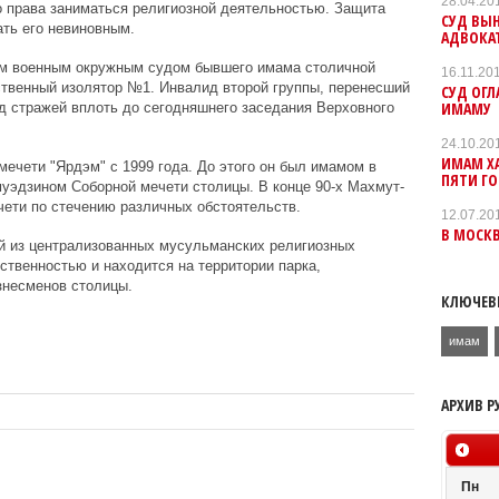
28.04.20
го права заниматься религиозной деятельностью. Защита
СУД ВЫ
ать его невиновным.
АДВОКА
им военным окружным судом бывшего имама столичной
16.11.20
ственный изолятор №1. Инвалид второй группы, перенесший
СУД ОГЛ
ИМАМУ
 стражей вплоть до сегодняшнего заседания Верховного
24.10.20
ИМАМ Х
ечети "Ярдэм" с 1999 года. До этого он был имамом в
ПЯТИ Г
муэдзином Соборной мечети столицы. В конце 90-х Махмут-
чети по стечению различных обстоятельств.
12.07.20
В МОСКВ
ой из централизованных мусульманских религиозных
ственностью и находится на территории парка,
изнесменов столицы.
КЛЮЧЕВ
имам
АРХИВ Р
Пн