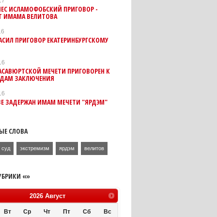
17
НЕС ИСЛАМОФОБСКИЙ ПРИГОВОР -
Т ИМАМА ВЕЛИТОВА
16
АСИЛ ПРИГОВОР ЕКАТЕРИНБУРГСКОМУ
16
АСАВЮРТСКОЙ МЕЧЕТИ ПРИГОВОРЕН К
ОДАМ ЗАКЛЮЧЕНИЯ
16
Е ЗАДЕРЖАН ИМАМ МЕЧЕТИ "ЯРДЭМ"
ЫЕ СЛОВА
суд
экстремизм
ярдэм
велитов
УБРИКИ «»
2026
Август
Вт
Ср
Чт
Пт
Сб
Вс