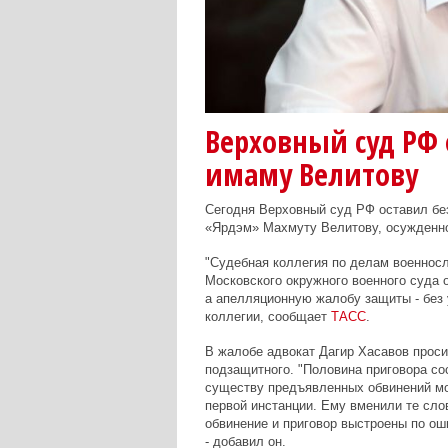
Верховный суд РФ 
имаму Велитову
Сегодня Верховный суд РФ оставил бе
«Ярдэм» Махмуту Велитову, осужденно
"Судебная коллегия по делам военнос
Московского окружного военного суда о
а апелляционную жалобу защиты - без 
коллегии, сообщает
ТАСС
.
В жалобе адвокат Дагир Хасавов проси
подзащитного. "Половина приговора со
существу предъявленных обвинений мо
первой инстанции. Ему вменили те слов
обвинение и приговор выстроены по ош
- добавил он.