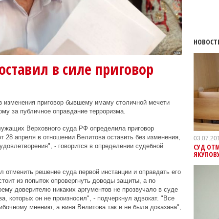
НОВОСТ
оставил в силе приговор
з изменения приговор бывшему имаму столичной мечети
му за публичное оправдание терроризма.
лужащих Верховного суда РФ определила приговор
т 28 апреля в отношении Велитова оставить без изменения,
03.07.20
СУД ОТМ
удовлетворения", - говорится в определении судебной
ЯКУПОВ
л отменить решение суда первой инстанции и оправдать его
стоит из попыток опровергнуть доводы защиты, а по
ему доверителю никаких аргументов не прозвучало в суде
а, которых он не произносил", - подчеркнул адвокат. "Все
ибочному мнению, а вина Велитова так и не была доказана",