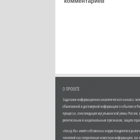
комментариев
О ПРОЕКТЕ
Задачами информационно-аналитического канала с моме
объективной и достоверной информации о событиях в Ро
процессах, консолидация мусульманской уммы России,
религиозным и национальным признакам, защита прав
«Ансар.Ru» имеет собственных корреспондентов в разли
читателей как оперативную новостную информацию, так 