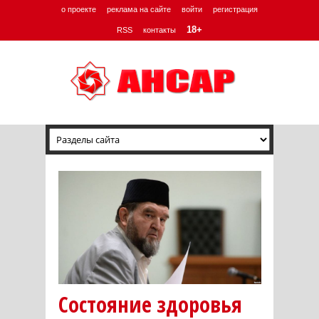
о проекте
реклама на сайте
войти
регистрация
18+
RSS
контакты
Состояние здоровья