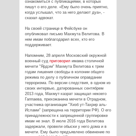
ознакомиться с публикациями, в которых
пишут о его деле. «Ему было очень приятно,
когда услышал, что за него делают дуа», -
сказал адвокат.
На своей странице в Фейсбуке он
опубликовал письмо Махмута Велитова. В
нем имам поблагодарил всех, кто его
поддерживает.
Напомним, 28 апреля Московский окружной
военный суд
приговорил
имама столичной
мечети "Ярдэм" Махмута Велитова к трем
годам лишения свободы в колонии общего
режима по делу о публичном оправдании
терроризма. По версии следствия, в одном из
своих интервью, датированных сентябрем
2013 года, Махмут-хазрат защищал некоего
Гаппаева, прихожанина мечети в Отрадном,
участника организации "Хизб ут-Тахрир аль-
Ислами" (запрещена на территории РФ). О его
принадлежности к запрещенной группировке
имам не знал. В июле 2016 года Велитова
задержали, провели обыски у него дома и в
мечети. Ему было предъявлено обвинение по