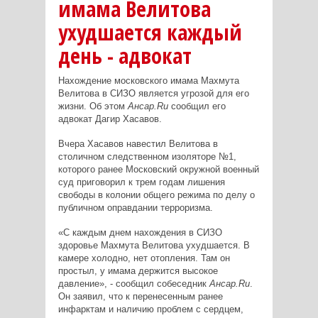
имама Велитова
ухудшается каждый
день - адвокат
Нахождение московского имама Махмута
Велитова в СИЗО является угрозой для его
жизни. Об этом
Ансар.Ru
сообщил его
адвокат Дагир Хасавов.
Вчера Хасавов навестил Велитова в
столичном следственном изоляторе №1,
которого ранее Московский окружной военный
суд приговорил к трем годам лишения
свободы в колонии общего режима по делу о
публичном оправдании терроризма.
«С каждым днем нахождения в СИЗО
здоровье Махмута Велитова ухудшается. В
камере холодно, нет отопления. Там он
простыл, у имама держится высокое
давление», - сообщил собеседник
Ансар.Ru
.
Он заявил, что к перенесенным ранее
инфарктам и наличию проблем с сердцем,