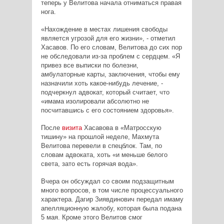
теперь у Велитова начала отниматься правая
нога.
«Нахождение в местах лишения свободы
является угрозой для его жизни», - отметил
Хасавов. По его словам, Велитова до сих пор
не обследовали из-за проблем с сердцем. «Я
привез все выписки по болезни,
амбулаторные карты, заключения, чтобы ему
назначили хоть какое-нибудь лечение, -
подчеркнул адвокат, который считает, что
«имама изолировали абсолютно не
посчитавшись с его состоянием здоровья».
После
визита
Хасавова в «Матросскую
тишину» на прошлой неделе, Махмута
Велитова перевели в спецблок. Там, по
словам адвоката, хоть «и меньше белого
света, зато есть горячая вода».
Вчера он обсуждал со своим подзащитным
много вопросов, в том числе процессуального
характера. Дагир Зиявдинович передал имаму
апелляционную жалобу, которая была подана
5 мая. Кроме этого Велитов смог