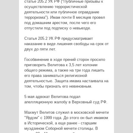
статье 205.2 УК РФ ("Публичные призывы к
осуществлению террористической
деятельности или публичное оправдание
терроризма"). Имам почти 8 месяцев провел
под домашним арестом, после чего его
отпустили под подписку о невыезде.
Статья 205.2 УК РФ предусматривает
наказание в виде лишения свободы на срок от
двух до пяти лет.
Гособвинение в ходе прений сторон просило
приговорить Велитова к 3,5 лет колонии
общего режима, а также на три года лишить
его права заниматься религиозной
деятельностью. Защита имама настаивала на
том, чтобы признать его невиновным.
5 мая адвокат Велитова подал
апелляционную жалобу в Верховный суд РФ.
Махмут Велитов служил в московской мечети
"Ярдэм" с 1999 года. До этого он был имамом
в Исторической, а еще ранее - старшим
муэдзином Соборной мечети столицы. В