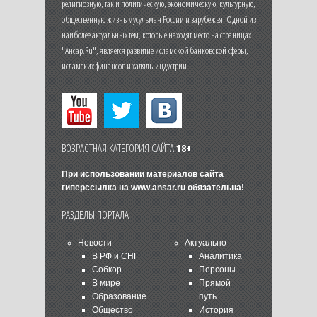
религиозную, так и политическую, экономическую, культурную,
общественную жизнь мусульман России и зарубежья. Одной из
наиболее актуальных тем, которые находят место на страницах
"Ансар.Ru", является развитие исламской банковской сферы,
исламских финансов и халяль-индустрии.
ВОЗРАСТНАЯ КАТЕГОРИЯ САЙТА
18+
При использовании материалов сайта
гиперссылка на
www.ansar.ru
обязательна!
РАЗДЕЛЫ ПОРТАЛА
Новости
Актуально
В РФ и СНГ
Аналитика
Собкор
Персоны
В мире
Прямой
Образование
путь
Общество
История