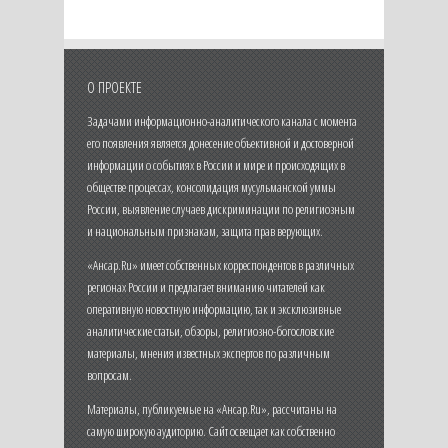
О ПРОЕКТЕ
Задачами информационно-аналитического канала с момента
его появления является донесение объективной и достоверной
информации о событиях в России и мире и происходящих в
обществе процессах, консолидация мусульманской уммы
России, выявление случаев дискриминации по религиозным
и национальным признакам, защита прав верующих.
«Ансар.Ru» имеет собственных корреспондентов в различных
регионах России и предлагает вниманию читателей как
оперативную новостную информацию, так и эксклюзивные
аналитические статьи, обзоры, религиозно-богословские
материалы, мнения известных экспертов по различным
вопросам.
Материалы, публикуемые на «Ансар.Ru», рассчитаны на
самую широкую аудиторию. Сайт освещает как собственно