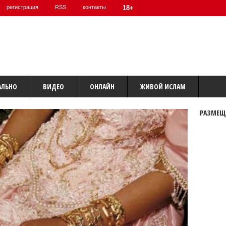
регистрация
RSS
контакты
18+
АЛЬНО
ВИДЕО
ОНЛАЙН
ЖИВОЙ ИСЛАМ
РАЗМЕЩ