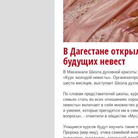
В Дагестане откры
будущих невест
В Махачкале Школа духовной красоты 
«Курс молодой невесты». Организаторо
шести месяцев, выступает Школа духо
По словам представителей школы, кур
семьях стать во всех отношениях хоро
невесты» включает в себя множество р
и умения, которые пригодятся им в се
вопросы», - отметили в обществе «Мус
Учащиеся курсов будут изучать такие 
Пророка (мир ему), этика семейной жиз
кулинария, рукоделие, домашний дизайн