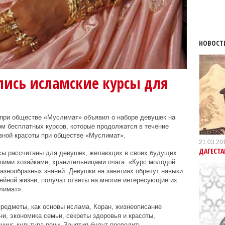
НОВОСТ
лись исламские курсы для
при обществе «Муслимат» объявил о наборе девушек на
м бесплатных курсов, которые продолжатся в течение
вной красоты при обществе «Муслимат».
21.03.20
ДАГЕСТА
сы рассчитаны для девушек, желающих в своих будущих
шими хозяйками, хранительницами очага. «Курс молодой
азнообразных знаний. Девушки на занятиях обретут навыки
мейной жизни, получат ответы на многие интересующие их
лимат».
предметы, как основы ислама, Коран, жизнеописание
ни, экономика семьи, секреты здоровья и красоты,
инг, культура речи. Занятия будут проводить