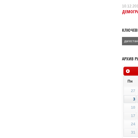
10.12.20
ДЕМОГР
КЛЮЧЕВ
дагеста
АРХИВ Р
Пн
27
3
10
17
24
31