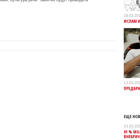
18.03.20
ИСЛАМ И
13.03.20
ПРЕДБР
ЕЩЕ НОВ
13.03.20
61 % М
ВНЕБРА