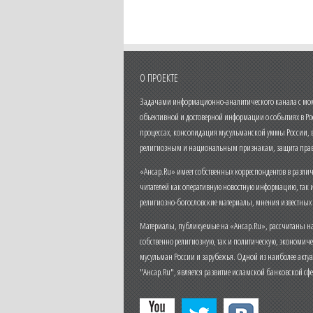
О ПРОЕКТЕ
Задачами информационно-аналитического канала с моме
объективной и достоверной информации о событиях в Ро
процессах, консолидация мусульманской уммы России,
религиозным и национальным признакам, защита прав
«Ансар.Ru» имеет собственных корреспондентов в разли
читателей как оперативную новостную информацию, так 
религиозно-богословские материалы, мнения известных
Материалы, публикуемые на «Ансар.Ru», рассчитаны на
собственно религиозную, так и политическую, экономич
мусульман России и зарубежья. Одной из наиболее актуа
"Ансар.Ru", является развитие исламской банковской сф