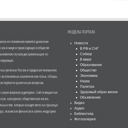
РАЗДЕЛЫ ПОРТАЛА
нта его появления является донесение
Новости
ссии и мире и происходящих в обществе
В РФ и СНГ
 выявление случаев дискриминации по
Собкор
В мире
 верующих.
Образование
чных регионах России и предлагает вниманию
Общество
и эксклюзивные аналитические статьи, обзоры,
Экономика
Наука
 экспертов по различным вопросам.
Палитра
 самую широкую аудиторию. Сайт освещает как
Здоровый образ жизни
Объявления
ескую, культурную, общественную жизнь
Видео
льных тем, которые находят место на страницах
Аудио
еры, исламских финансов и халяль-индустрии.
Библиотека
Фотогалерея