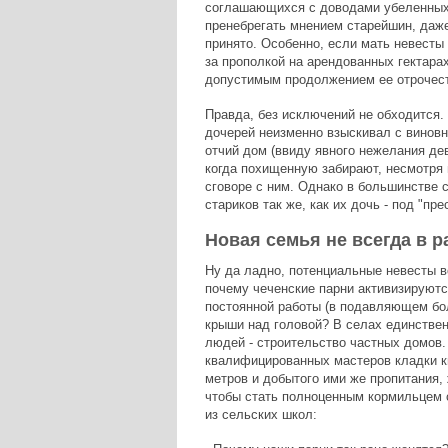
соглашающихся с доводами убеленных 
пренебрегать мнением старейшин, даже 
принято. Особенно, если мать невесты
за прополкой на арендованных гектара
допустимым продолжением ее отрочест
Правда, без исключений не обходится.
дочерей неизменно взыскивал с виновн
отчий дом (ввиду явного нежелания де
когда похищенную забирают, несмотря 
сговоре с ним. Однако в большинстве 
стариков так же, как их дочь - под "п
Новая семья не всегда в р
Ну да ладно, потенциальные невесты в
почему чеченские парни активизируютс
постоянной работы (в подавляющем бол
крыши над головой? В селах единствен
людей - строительство частных домов. 
квалифицированных мастеров кладки ки
метров и добытого ими же пропитания, 
чтобы стать полноценным кормильцем с
из сельских школ: