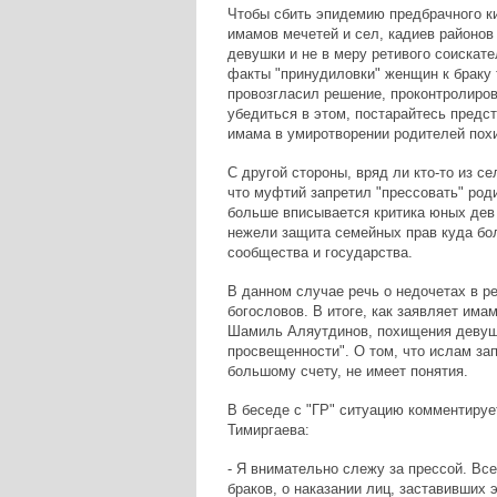
Чтобы сбить эпидемию предбрачного к
имамов мечетей и сел, кадиев районо
девушки и не в меру ретивого соискате
факты "принудиловки" женщин к браку 
провозгласил решение, проконтролиров
убедиться в этом, постарайтесь предс
имама в умиротворении родителей похи
С другой стороны, вряд ли кто-то из с
что муфтий запретил "прессовать" род
больше вписывается критика юных дев
нежели защита семейных прав куда бол
сообщества и государства.
В данном случае речь о недочетах в р
богословов. В итоге, как заявляет има
Шамиль Аляутдинов, похищения девуше
просвещенности". О том, что ислам за
большому счету, не имеет понятия.
В беседе с "ГР" ситуацию комментируе
Тимиргаева:
- Я внимательно слежу за прессой. Вс
браков, о наказании лиц, заставивших 