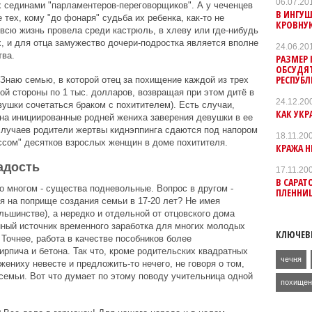
06.07.20
сединами "парламентеров-переговорщиков". А у чеченцев
В ИНГУШ
тех, кому "до фонаря" судьба их ребенка, как-то не
КРОВНУ
 всю жизнь провела среди кастрюль, в хлеву или где-нибудь
х, и для отца замужество дочери-подростка является вполне
24.06.20
ва.
РАЗМЕР 
ОБСУДЯ
РЕСПУБ
 Знаю семью, в которой отец за похищение каждой из трех
ой стороны по 1 тыс. долларов, возвращая при этом дитё в
24.12.20
вушки сочетаться браком с похитителем). Есть случаи,
КАК УКР
на инициированные родней жениха заверения девушки в ее
случаев родители жертвы киднэппинга сдаются под напором
18.11.20
рессом" десятков взрослых женщин в доме похитителя.
КРАЖА Н
адость
17.11.20
В САРАТ
о многом - существа подневольные. Вопрос в другом -
ПЛЕННИ
я на поприще создания семьи в 17-20 лет? Не имея
ьшинстве), а нередко и отдельной от отцовского дома
ный источник временного заработка для многих молодых
КЛЮЧЕВ
Точнее, работа в качестве пособников более
рпича и бетона. Так что, кроме родительских квадратных
чечня
жениху невесте и предложить-то нечего, не говоря о том,
емьи. Вот что думает по этому поводу учительница одной
похищен