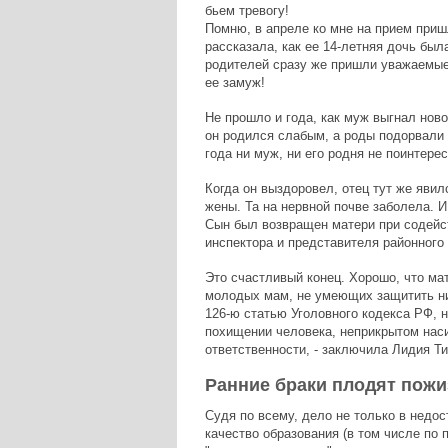
бьем тревогу!
Помню, в апреле ко мне на прием приш
рассказала, как ее 14-летняя дочь бы
родителей сразу же пришли уважаемые
ее замуж!
Не прошло и года, как муж выгнал нов
он родился слабым, а роды подорвали 
года ни муж, ни его родня не поинтере
Когда он выздоровел, отец тут же яви
жены. Та на нервной почве заболела. И
Сын был возвращен матери при содейст
инспектора и представителя районного 
Это счастливый конец. Хорошо, что мат
молодых мам, не умеющих защитить ни
126-ю статью Уголовного кодекса РФ, н
похищении человека, неприкрытом наси
ответственности, - заключила Лидия Т
Ранние браки плодят пож
Судя по всему, дело не только в недо
качество образования (в том числе по п