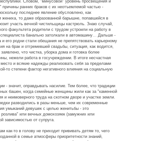
республики. Словом, "минусовой" уровень просвещения и
" причины ранних браков с их неотъемлемой частью -
оскольку последнее явление обусловлено, как
 жениха, то даже образованной барышне, попавшейся в
грозит участь вечной чистильщицы кастрюль. Знаю случай,
ого факультета родители с трудом устроили на работу в
о специалиста банально затолкали в автомашину… Дальше -
а и его родни стали обещания не препятствовать карьерному
ия на брак и отгремевшей свадьбы, ситуация, как водится,
заявлено, что чистка, уборка дома и готовка более
ны, нежели работа в госучреждении. В итоге несчастная
 место и всякие надежды реализовать себя за пределами
акой-то степени фактор негативного влияния на социальную
и - значит, оправдывать насилие. Тем более, что традиции
енных башен, когда семейные женщины жили как за "каменной
я и неимоверного труда на скотном дворе и участке земли.
предки разводились в разы меньше, чем их современные
ия умыканий девушек с целью женитьбы - это
о розлива" или вечных домохозяек (замужних или
ой зависимостью от супруга.
 как-то в голову не приходит прививать детям то, чего
созданной в семье атмосферы приоритетности знаний,