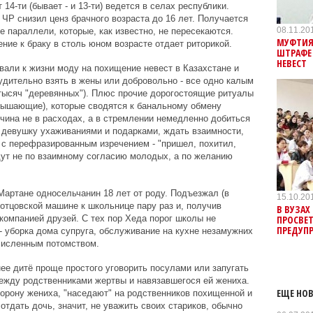
14-ти (бывает - и 13-ти) ведется в селах республики.
ЧР снизил ценз брачного возраста до 16 лет. Получается
08.11.20
ве параллели, которые, как известно, не пересекаются.
МУФТИЯ
ние к браку в столь юном возрасте отдает риторикой.
ШТРАФЕ
НЕВЕСТ
вали к жизни моду на похищение невест в Казахстане и
нудительно взять в жены или добровольно - все одно калым
0 тысяч "деревянных"). Плюс прочие дорогостоящие ритуалы
евышающие), которые сводятся к банальному обмену
чина не в расходах, а в стремлении немедленно добиться
" девушку ухаживаниями и подарками, ждать взаимности,
и с перефразированным изречением - "пришел, похитил,
адут не по взаимному согласию молодых, а по желанию
Мартане односельчанин 18 лет от роду. Подъезжал (в
15.10.20
отцовской машине к школьнице пару раз и, получив
В ВУЗАХ
ПРОСВЕТ
компанией друзей. С тех пор Хеда порог школы не
ПРЕДУП
- уборка дома супруга, обслуживание на кухне незамужних
численным потомством.
нее дитё проще простого уговорить посулами или запугать
ежду родственниками жертвы и навязавшегося ей жениха.
ЕЩЕ НОВ
рону жениха, "наседают" на родственников похищенной и
отдать дочь, значит, не уважить своих стариков, обычно