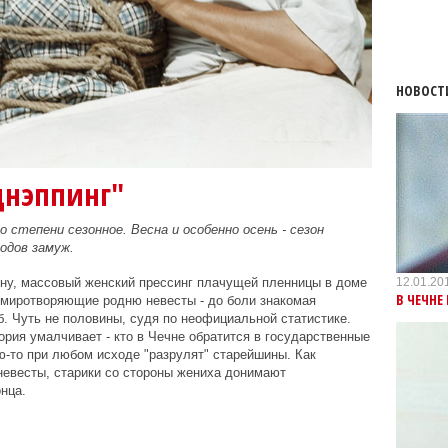
НОВОСТ
днэппинг"
о степени сезонное. Весна и особенно осень - сезон
одов замуж.
12.01.20
у, массовый женский прессинг плачущей пленницы в доме
В ЧЕЧНЕ
умиротворяющие родню невесты - до боли знакомая
. Чуть не половины, судя по неофициальной статистике.
рия умалчивает - кто в Чечне обратится в государственные
-то при любом исходе "разрулят" старейшины. Как
невесты, старики со стороны жениха донимают
нца.