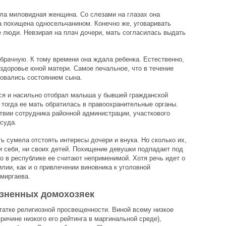
ла миловидная женщина. Со слезами на глазах она
ла похищена односельчанином. Конечно же, уговаривать
 люди. Невзирая на плач дочери, мать согласилась выдать
обрачную. К тому времени она ждала ребенка. Естественно,
здоровье юной матери. Самое печальное, что в течение
совались состоянием сына.
лся и насильно отобрал малыша у бывшей гражданской
 тогда ее мать обратилась в правоохранительные органы.
вии сотрудника районной администрации, участкового
суда.
ь сумела отстоять интересы дочери и внука. Но сколько их,
 себя, ни своих детей. Похищение девушки подпадает под
о в республике ее считают неприменимой. Хотя речь идет о
лии, как и о привлечении виновника к уголовной
имиргаева.
изненных домохозяек
статке религиозной просвещенности. Виной всему низкое
ричине низкого его рейтинга в маргинальной среде),