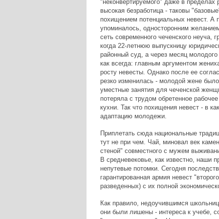
"неконвертируемого" даже в пределах 
высокая безработица - таковы "базовые
похищением потенциальных невест. А п
упоминалось, односторонним желанием
сеть современного чеченского неуча, 
когда 22-летнюю выпускницу юридическ
районный суд, а через месяц молодог
как всегда: главным аргументом жених
росту невесты. Однако после ее соглас
резко изменилась - молодой жене было 
уместные занятия для чеченской женщи
потеряла с трудом обретенное рабочее
кухни. Так что похищения невест - в к
адаптацию молодежи.
Приплетать сюда национальные традици
тут не при чем. Чай, миновал век кам
стеной" совместного с мужем выживани
В средневековье, как известно, наши 
непутевые потомки. Сегодня последств
гарантированная армия невест "второг
разведенных) с их полной экономическ
Как правило, недоучившимся школьницам
они были лишены - интереса к учебе, 