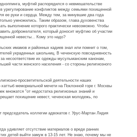
иднэппинга, муфтий распорядился о невмешательстве
в в урегулирование конфликтов между семьями похищенной
ля ее руки и сердца. Между тем, за минувшие два года
только умножились. Таким образом, глава духовенства
ать выполнение которого практически невозможно. Чтобы
тавить доброжелателя, который доносит муфтию об участии
щенной невесты... Кому это надо?
ельских имамов и районных кадиев знал или помнит о том,
ителей украденных школьниц. В чеченскую повседневность
 за несоответствие их одежды мусульманским канонам,
ьшей части женского населения - со стороны религиозного
елигиозно-просветительской деятельности наших
м-хаттыб мемориальной мечети на Поклонной горе г. Москвы
к множатся "от недостатка религиозных знаний и
прещает похищение невест, чеченская молодежь, по
т председатель коллегии адвокатов г. Урус-Мартан Лидия
егда удивляет отсутствие материалов о вреде ранних
этих детей выйти замуж в 13-15 лет. Не знаю, почему мы не