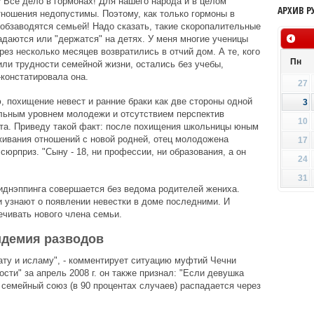
? Все дело в гормонах! Для нашего народа и в целом
АРХИВ Р
тношения недопустимы. Поэтому, как только гормоны в
обзаводятся семьей! Надо сказать, такие скоропалительные
адаются или "держатся" на детях. У меня многие ученицы
рез несколько месяцев возвратились в отчий дом. А те, кого
Пн
или трудности семейной жизни, остались без учебы,
-констатировала она.
27
 похищение невест и ранние браки как две стороны одной
3
ельным уровнем молодежи и отсутствием перспектив
10
ста. Приведу такой факт: после похищения школьницы юным
живания отношений с новой родней, отец молодожена
17
юрприз. "Сыну - 18, ни профессии, ни образования, а он
24
31
днэппинга совершается без ведома родителей жениха.
и узнают о появлении невестки в доме последними. И
ечивать нового члена семьи.
идемия разводов
ту и исламу", - комментирует ситуацию муфтий Чечни
ти" за апрель 2008 г. он также признал: "Если девушка
 семейный союз (в 90 процентах случаев) распадается через