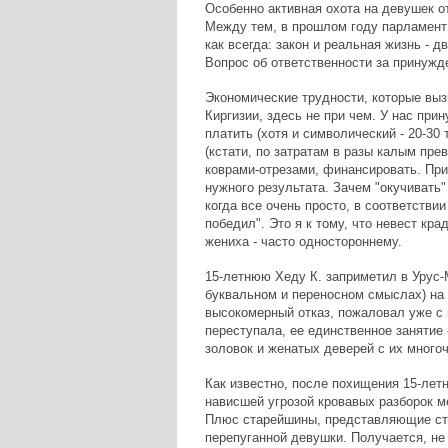
Особенно активная охота на девушек от 
Между тем, в прошлом году парламент 
как всегда: закон и реальная жизнь - д
Вопрос об ответственности за принужде
Экономические трудности, которые выз
Киргизии, здесь не при чем. У нас при
платить (хотя и символический - 20-3
(кстати, по затратам в разы калым пр
коврами-отрезами, финансировать. При
нужного результата. Зачем "окучивать
когда все очень просто, в соответстви
победил". Это я к тому, что невест кр
жениха - часто одностороннему.
15-летнюю Хеду К. заприметил в Урус-
буквальном и переносном смыслах) на 
высокомерный отказ, пожаловал уже с 
переступала, ее единственное занятие 
золовок и женатых деверей с их много
Как известно, после похищения 15-лет
нависшей угрозой кровавых разборок м
Плюс старейшины, представляющие сто
перепуганной девушки. Получается, не 