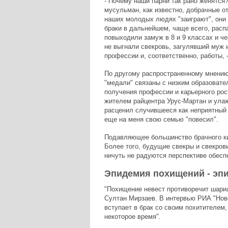
- Почему наши парни так рано женятся
мусульман, как известно, добрачные о
наших молодых людях "заиграют", они 
браки в дальнейшем, чаще всего, расп
повыходили замуж в 8 и 9 классах и че
не выгнали свекровь, загулявший муж 
профессии и, соответственно, работы, 
По другому распространенному мнению,
"медали" связаны с низким образоват
получения профессии и карьерного ро
жителем райцентра Урус-Мартан и ула
расценил случившееся как неприятный с
еще на меня свою семью "повесил".
Подавляющее большинство брачного ки
Более того, будущие свекры и свекров
ничуть не радуются перспективе обесп
Эпидемия похищений - эп
"Похищение невест противоречит шариа
Султан Мирзаев. В интервью РИА "Новос
вступает в брак со своим похитителем,
некоторое время".