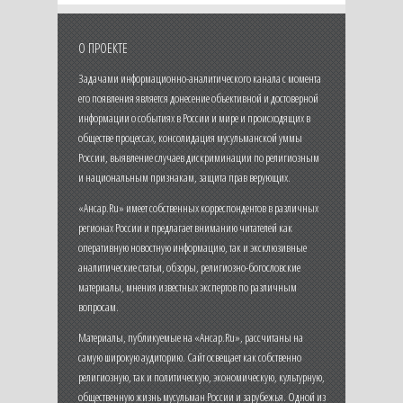
О ПРОЕКТЕ
Задачами информационно-аналитического канала с момента
его появления является донесение объективной и достоверной
информации о событиях в России и мире и происходящих в
обществе процессах, консолидация мусульманской уммы
России, выявление случаев дискриминации по религиозным
и национальным признакам, защита прав верующих.
«Ансар.Ru» имеет собственных корреспондентов в различных
регионах России и предлагает вниманию читателей как
оперативную новостную информацию, так и эксклюзивные
аналитические статьи, обзоры, религиозно-богословские
материалы, мнения известных экспертов по различным
вопросам.
Материалы, публикуемые на «Ансар.Ru», рассчитаны на
самую широкую аудиторию. Сайт освещает как собственно
религиозную, так и политическую, экономическую, культурную,
общественную жизнь мусульман России и зарубежья. Одной из