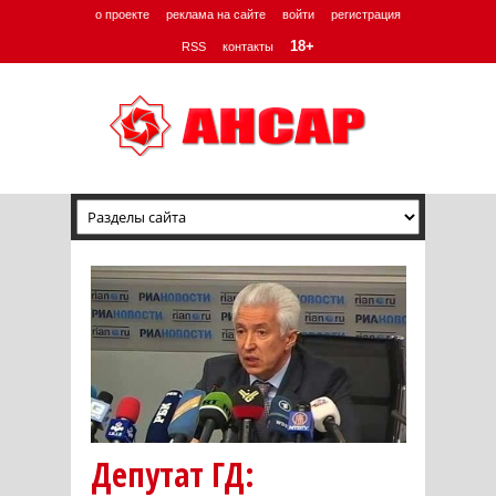
о проекте
реклама на сайте
войти
регистрация
18+
RSS
контакты
Депутат ГД: