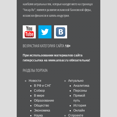
наиболее актуальных тем, которые находят место на страницах
"Ансар.Ru", является развитие исламской банковской сферы,
исламских финансов и халяль-индустрии.
ВОЗРАСТНАЯ КАТЕГОРИЯ САЙТА
18+
При использовании материалов сайта
гиперссылка на
www.ansar.ru
обязательна!
РАЗДЕЛЫ ПОРТАЛА
Новости
Актуально
В РФ и СНГ
Аналитика
Собкор
Персоны
В мире
Прямой
Образование
путь
Общество
История
Экономика
Онлайн
Наука
О проекте