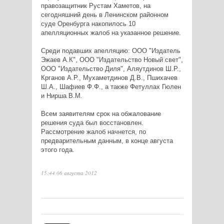
правозащитник Рустам Хаметов, на
сегодняшний день в Ленинском районном
суде Оренбурга накопилось 10
апелляционных жалоб на указанное решение.
Среди подавших апелляцию: ООО "Издатель
Эжаев А.К", ООО "Издательство Новый свет",
ООО "Издательство Диля", Аляутдинов Ш.Р.,
Крганов А.Р., Мухаметдинов Д.В., Пшихачев
Ш.А., Шафиев Ф.Ф., а также Фетуллах Гюлен
и Нирша В.М.
Всем заявителям срок на обжалование
решения суда был восстановлен.
Рассмотрение жалоб начнется, по
предварительным данным, в конце августа
этого года.
15:44 06 августа 2012