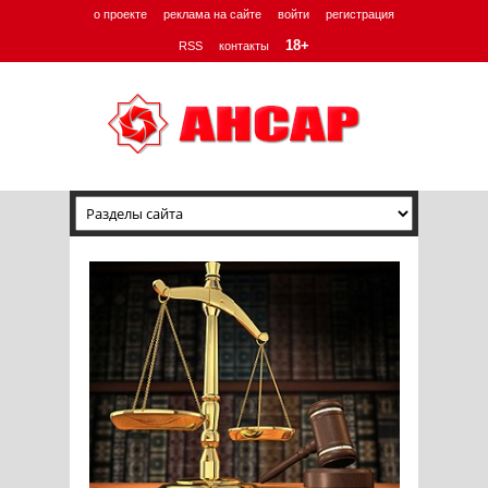
о проекте
реклама на сайте
войти
регистрация
18+
RSS
контакты