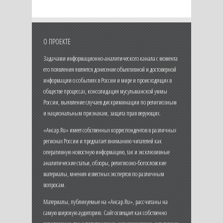
О ПРОЕКТЕ
Задачами информационно-аналитического канала с момента
его появления является донесение объективной и достоверной
информации о событиях в России и мире и происходящих в
обществе процессах, консолидация мусульманской уммы
России, выявление случаев дискриминации по религиозным
и национальным признакам, защита прав верующих.
«Ансар.Ru» имеет собственных корреспондентов в различных
регионах России и предлагает вниманию читателей как
оперативную новостную информацию, так и эксклюзивные
аналитические статьи, обзоры, религиозно-богословские
материалы, мнения известных экспертов по различным
вопросам.
Материалы, публикуемые на «Ансар.Ru», рассчитаны на
самую широкую аудиторию. Сайт освещает как собственно