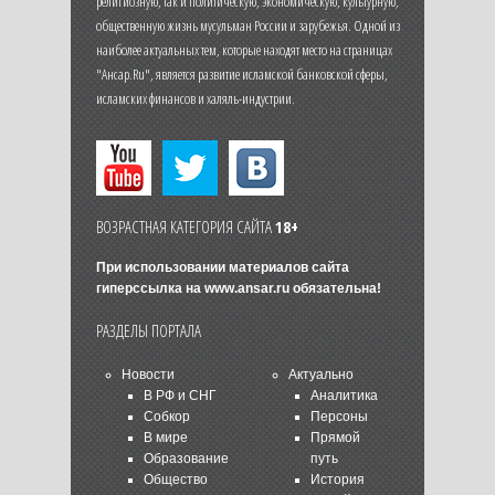
религиозную, так и политическую, экономическую, культурную,
общественную жизнь мусульман России и зарубежья. Одной из
наиболее актуальных тем, которые находят место на страницах
"Ансар.Ru", является развитие исламской банковской сферы,
исламских финансов и халяль-индустрии.
ВОЗРАСТНАЯ КАТЕГОРИЯ САЙТА
18+
При использовании материалов сайта
гиперссылка на
www.ansar.ru
обязательна!
РАЗДЕЛЫ ПОРТАЛА
Новости
Актуально
В РФ и СНГ
Аналитика
Собкор
Персоны
В мире
Прямой
Образование
путь
Общество
История