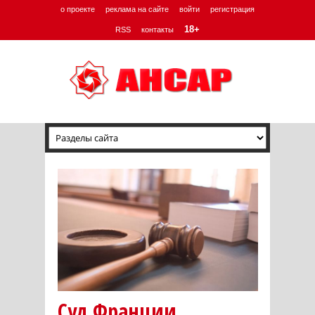
о проекте
реклама на сайте
войти
регистрация
18+
RSS
контакты
Суд Франции