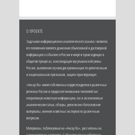
О ПРОЕКТЕ
Задачами информационно-аналитического канала с момента
его появления является донесение объективной и достоверной
информации о событиях в России и мире и происходящих в
обществе процессах, консолидация мусульманской уммы
России, выявление случаев дискриминации по религиозным
и национальным признакам, защита прав верующих.
«Ансар.Ru» имеет собственных корреспондентов в различных
регионах России и предлагает вниманию читателей как
оперативную новостную информацию, так и эксклюзивные
аналитические статьи, обзоры, религиозно-богословские
материалы, мнения известных экспертов по различным
вопросам.
Материалы, публикуемые на «Ансар.Ru», рассчитаны на
самую широкую аудиторию. Сайт освещает как собственно