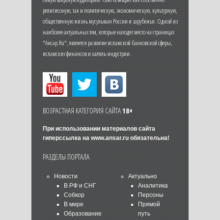
религиозную, так и политическую, экономическую, культурную,
общественную жизнь мусульман России и зарубежья. Одной из
наиболее актуальных тем, которые находят место на страницах
"Ансар.Ru", является развитие исламской банковской сферы,
исламских финансов и халяль-индустрии.
ВОЗРАСТНАЯ КАТЕГОРИЯ САЙТА
18+
При использовании материалов сайта
гиперссылка на
www.ansar.ru
обязательна!
РАЗДЕЛЫ ПОРТАЛА
Новости
Актуально
В РФ и СНГ
Аналитика
Собкор
Персоны
В мире
Прямой
Образование
путь