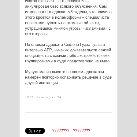
Ножан-сюр-Сен – его пропуск был
аннулирован безо всякого объяснения. Сам
инженер и его адвокат убеждены, что причина
этого кроется в исламофобии – специалиста
перестали пускать на атомные объекты,
устрашившись мнимой угрозы «исламизма» с
его стороны.
По словам адвоката Сефена Гуэза Гуэза в
интервью
AFP
, никаких доказательств связей
специалиста с какими-либо экстремистскими
группировками в суде представлено не было.
Мусульманин вместе со своим адвокатом
намерен повторно оспаривать решение в суде
другой инстанции.
10:56 03 сентября 2014
????????
????????