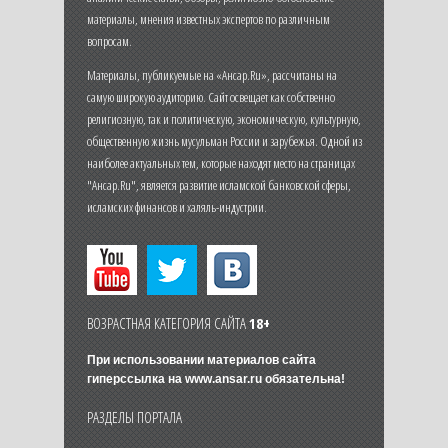
материалы, мнения известных экспертов по различным
вопросам.
Материалы, публикуемые на «Ансар.Ru», рассчитаны на
самую широкую аудиторию. Сайт освещает как собственно
религиозную, так и политическую, экономическую, культурную,
общественную жизнь мусульман России и зарубежья. Одной из
наиболее актуальных тем, которые находят место на страницах
"Ансар.Ru", является развитие исламской банковской сферы,
исламских финансов и халяль-индустрии.
ВОЗРАСТНАЯ КАТЕГОРИЯ САЙТА
18+
При использовании материалов сайта
гиперссылка на
www.ansar.ru
обязательна!
РАЗДЕЛЫ ПОРТАЛА