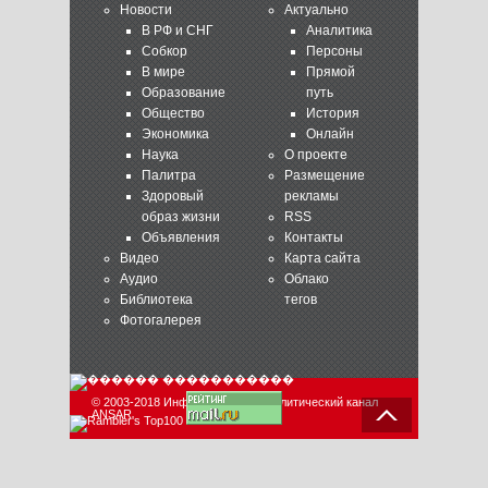
Новости
Актуально
В РФ и СНГ
Аналитика
Собкор
Персоны
В мире
Прямой
Образование
путь
Общество
История
Экономика
Онлайн
Наука
О проекте
Палитра
Размещение
Здоровый
рекламы
образ жизни
RSS
Объявления
Контакты
Видео
Карта сайта
Аудио
Облако
Библиотека
тегов
Фотогалерея
© 2003-2018 Информационно-аналитический канал
ANSAR