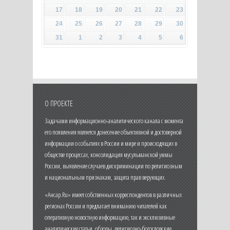
17
18
19
20
21
22
23
24
25
26
27
28
29
30
31
1
2
3
4
5
6
О ПРОЕКТЕ
Задачами информационно-аналитического канала с момента
его появления является донесение объективной и достоверной
информации о событиях в России и мире и происходящих в
обществе процессах, консолидация мусульманской уммы
России, выявление случаев дискриминации по религиозным
и национальным признакам, защита прав верующих.
«Ансар.Ru» имеет собственных корреспондентов в различных
регионах России и предлагает вниманию читателей как
оперативную новостную информацию, так и эксклюзивные
аналитические статьи, обзоры, религиозно-богословские