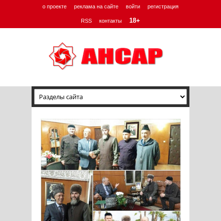
о проекте
реклама на сайте
войти
регистрация
18+
RSS
контакты