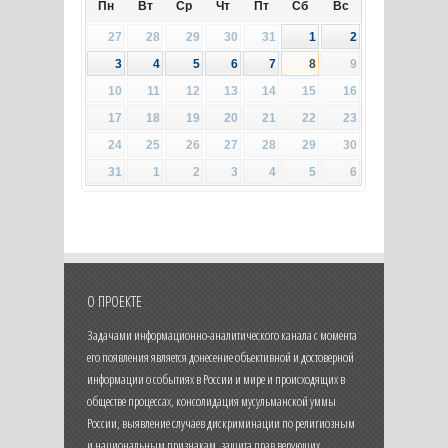
Пн
Вт
Ср
Чт
Пт
Сб
Вс
27
28
29
30
31
1
2
3
4
5
6
7
8
9
10
11
12
13
14
15
16
17
18
19
20
21
22
23
24
25
26
27
28
29
30
31
1
2
3
4
5
6
О ПРОЕКТЕ
Задачами информационно-аналитического канала с момента
его появления является донесение объективной и достоверной
информации о событиях в России и мире и происходящих в
обществе процессах, консолидация мусульманской уммы
России, выявление случаев дискриминации по религиозным
и национальным признакам, защита прав верующих.