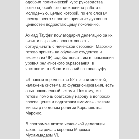
одобрил политический курс руководства
региона, особо его вдохновила работа с
молодежью, целью которой, по его словам,
прежде всего является привитие духовных
ценностей подрастающему поколению.
Ахмад Тауфиг поблагодарил делегацию за их
визит и выразил свою готовность
сотрудничать с чеченской стороной. Марокко
готово принять на обучение студентов и
имамов из ЧР, содействовать им в повышении
уровня религиозного образования, в
частности, в области знаний по тасаввуфу.
«В нашем королевстве 52 тысячи мечетей,
налажена система их функционирования, есть
опыт накопленный веками. Поэтому, мы
готовы помочь братскому народу в вопросах
просвещения и подготовки имамов» - заявил
министр по делам религии Королевства
Марокко.
В программе визита чеченской делегации
также встреча с королем Марокко
Мухаммадаом VI.