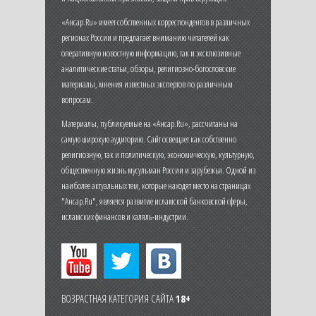
«Ансар.Ru» имеет собственных корреспондентов в различных
регионах России и предлагает вниманию читателей как
оперативную новостную информацию, так и эксклюзивные
аналитические статьи, обзоры, религиозно-богословские
материалы, мнения известных экспертов по различным
вопросам.
Материалы, публикуемые на «Ансар.Ru», рассчитаны на
самую широкую аудиторию. Сайт освещает как собственно
религиозную, так и политическую, экономическую, культурную,
общественную жизнь мусульман России и зарубежья. Одной из
наиболее актуальных тем, которые находят место на страницах
"Ансар.Ru", является развитие исламской банковской сферы,
исламских финансов и халяль-индустрии.
ВОЗРАСТНАЯ КАТЕГОРИЯ САЙТА
18+