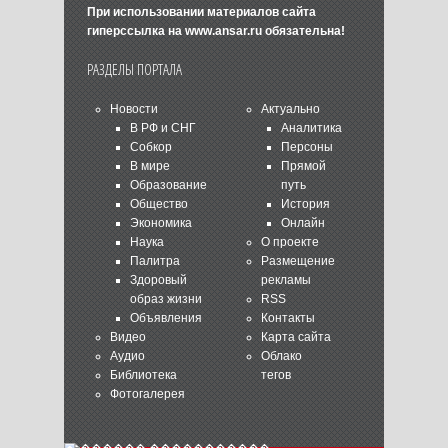
При использовании материалов сайта
гиперссылка на
www.ansar.ru
обязательна!
РАЗДЕЛЫ ПОРТАЛА
Новости
Актуально
В РФ и СНГ
Аналитика
Собкор
Персоны
В мире
Прямой
Образование
путь
Общество
История
Экономика
Онлайн
Наука
О проекте
Палитра
Размещение
Здоровый
рекламы
образ жизни
RSS
Объявления
Контакты
Видео
Карта сайта
Аудио
Облако
Библиотека
тегов
Фотогалерея