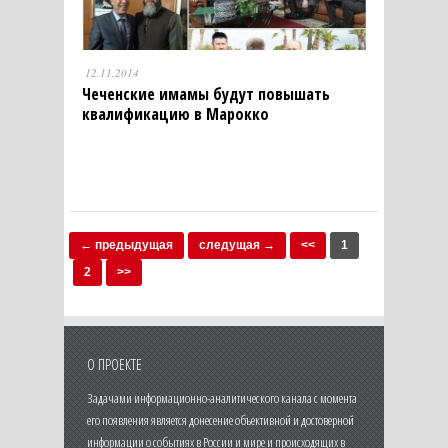
12.11.2014
Чеченские имамы будут повышать
квалификацию в Марокко
← предыдущая
следущая →
<<
1
2
>>
О ПРОЕКТЕ
Задачами информационно-аналитического канала с момента
его появления является донесение объективной и достоверной
информации о событиях в России и мире и происходящих в