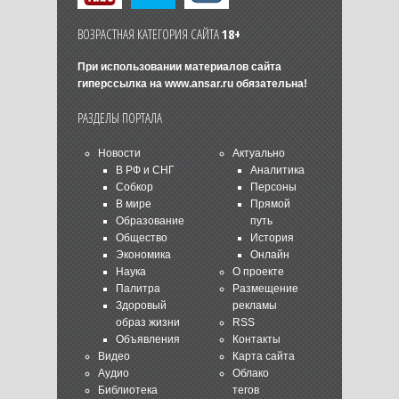
ВОЗРАСТНАЯ КАТЕГОРИЯ САЙТА
18+
При использовании материалов сайта
гиперссылка на
www.ansar.ru
обязательна!
РАЗДЕЛЫ ПОРТАЛА
Новости
Актуально
В РФ и СНГ
Аналитика
Собкор
Персоны
В мире
Прямой
Образование
путь
Общество
История
Экономика
Онлайн
Наука
О проекте
Палитра
Размещение
Здоровый
рекламы
образ жизни
RSS
Объявления
Контакты
Видео
Карта сайта
Аудио
Облако
Библиотека
тегов