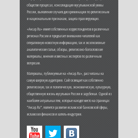
обществе процессах, консолидация мусульманской уммы
России, выявление случаев дискриминации по религиозным
и национальным признакам, защита прав верующих.
«Ансар.Ru» имеет собственных корреспондентов в различных
регионах России и предлагает вниманию читателей как
оперативную новостную информацию, так и эксклюзивные
аналитические статьи, обзоры, религиозно-богословские
материалы, мнения известных экспертов по различным
вопросам.
Материалы, публикуемые на «Ансар.Ru», рассчитаны на
самую широкую аудиторию. Сайт освещает как собственно
религиозную, так и политическую, экономическую, культурную,
общественную жизнь мусульман России и зарубежья. Одной из
наиболее актуальных тем, которые находят место на страницах
"Ансар.Ru", является развитие исламской банковской сферы,
исламских финансов и халяль-индустрии.