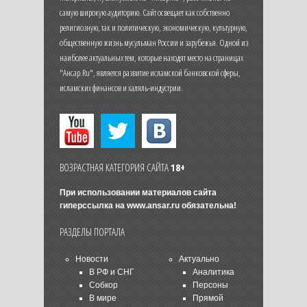
самую широкую аудиторию. Сайт освещает как собственно
религиозную, так и политическую, экономическую, культурную,
общественную жизнь мусульман России и зарубежья. Одной из
наиболее актуальных тем, которые находят место на страницах
"Ансар.Ru", является развитие исламской банковской сферы,
исламских финансов и халяль-индустрии.
ВОЗРАСТНАЯ КАТЕГОРИЯ САЙТА
18+
При использовании материалов сайта
гиперссылка на
www.ansar.ru
обязательна!
РАЗДЕЛЫ ПОРТАЛА
Новости
Актуально
В РФ и СНГ
Аналитика
Собкор
Персоны
В мире
Прямой