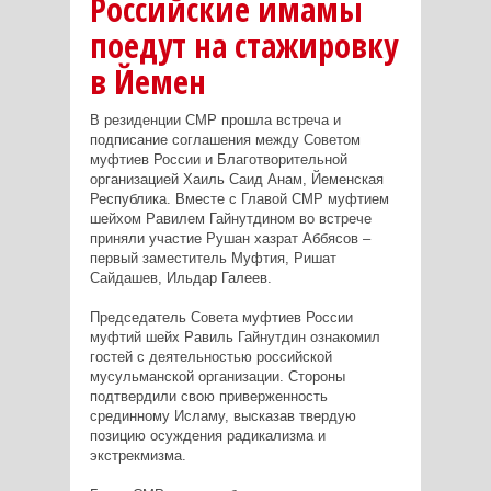
Российские имамы
поедут на стажировку
в Йемен
В резиденции СМР прошла встреча и
подписание соглашения между Советом
муфтиев России и Благотворительной
организацией Хаиль Саид Анам, Йеменская
Республика. Вместе с Главой СМР муфтием
шейхом Равилем Гайнутдином во встрече
приняли участие Рушан хазрат Аббясов –
первый заместитель Муфтия, Ришат
Сайдашев, Ильдар Галеев.
Председатель Совета муфтиев России
муфтий шейх Равиль Гайнутдин ознакомил
гостей с деятельностью российской
мусульманской организации. Стороны
подтвердили свою приверженность
срединному Исламу, высказав твердую
позицию осуждения радикализма и
экстрекмизма.