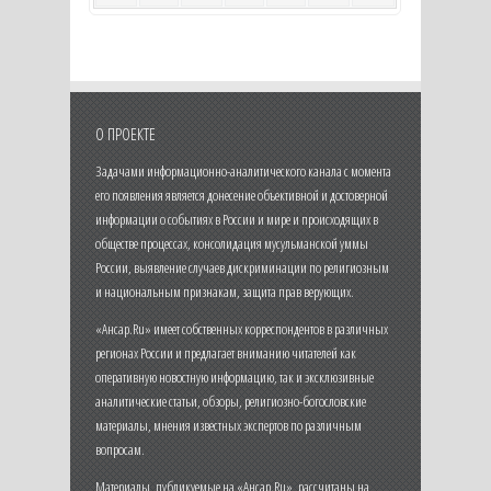
О ПРОЕКТЕ
Задачами информационно-аналитического канала с момента
его появления является донесение объективной и достоверной
информации о событиях в России и мире и происходящих в
обществе процессах, консолидация мусульманской уммы
России, выявление случаев дискриминации по религиозным
и национальным признакам, защита прав верующих.
«Ансар.Ru» имеет собственных корреспондентов в различных
регионах России и предлагает вниманию читателей как
оперативную новостную информацию, так и эксклюзивные
аналитические статьи, обзоры, религиозно-богословские
материалы, мнения известных экспертов по различным
вопросам.
Материалы, публикуемые на «Ансар.Ru», рассчитаны на