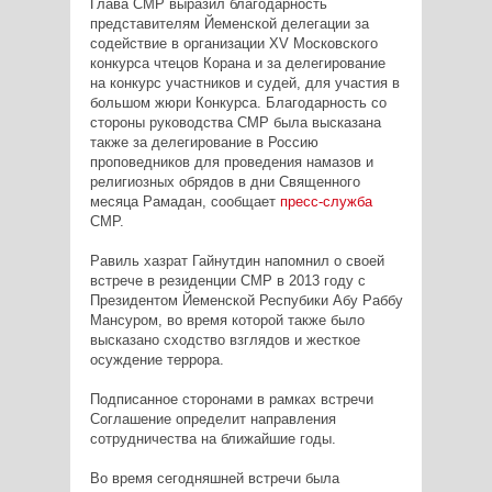
Глава СМР выразил благодарность
представителям Йеменской делегации за
содействие в организации XV Московского
конкурса чтецов Корана и за делегирование
на конкурс участников и судей, для участия в
большом жюри Конкурса. Благодарность со
стороны руководства СМР была высказана
также за делегирование в Россию
проповедников для проведения намазов и
религиозных обрядов в дни Священного
месяца Рамадан, сообщает
пресс-служба
СМР.
Равиль хазрат Гайнутдин напомнил о своей
встрече в резиденции СМР в 2013 году с
Президентом Йеменской Респубики Абу Раббу
Мансуром, во время которой также было
высказано сходство взглядов и жесткое
осуждение террора.
Подписанное сторонами в рамках встречи
Соглашение определит направления
сотрудничества на ближайшие годы.
Во время сегодняшней встречи была