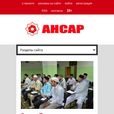
о проекте
реклама на сайте
войти
регистрация
18+
RSS
контакты