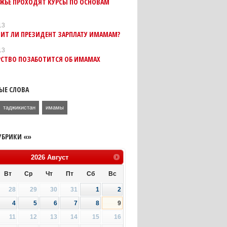
ЛЖЬЕ ПРОХОДЯТ КУРСЫ ПО ОСНОВАМ
13
ИТ ЛИ ПРЕЗИДЕНТ ЗАРПЛАТУ ИМАМАМ?
13
РСТВО ПОЗАБОТИТСЯ ОБ ИМАМАХ
ЫЕ СЛОВА
таджикистан
имамы
УБРИКИ «»
2026
Август
Вт
Ср
Чт
Пт
Сб
Вс
28
29
30
31
1
2
4
5
6
7
8
9
11
12
13
14
15
16