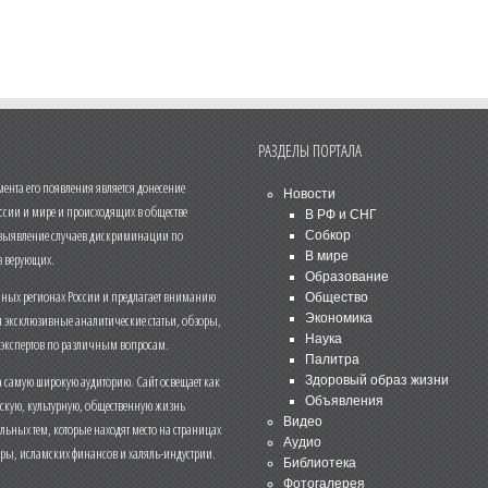
РАЗДЕЛЫ ПОРТАЛА
нта его появления является донесение
Новости
ссии и мире и происходящих в обществе
В РФ и СНГ
 выявление случаев дискриминации по
Собкор
В мире
 верующих.
Образование
чных регионах России и предлагает вниманию
Общество
и эксклюзивные аналитические статьи, обзоры,
Экономика
Наука
 экспертов по различным вопросам.
Палитра
 самую широкую аудиторию. Сайт освещает как
Здоровый образ жизни
Объявления
ескую, культурную, общественную жизнь
Видео
льных тем, которые находят место на страницах
Аудио
еры, исламских финансов и халяль-индустрии.
Библиотека
Фотогалерея