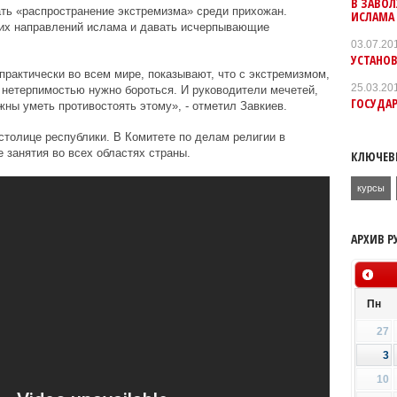
В ЗАВО
ть «распространение экстремизма» среди прихожан.
ИСЛАМА
их направлений ислама и давать исчерпывающие
03.07.20
УСТАНОВ
практически во всем мире, показывают, что с экстремизмом,
25.03.20
 нетерпимостью нужно бороться. И руководители мечетей,
ГОСУДА
жны уметь противостоять этому», - отметил Завкиев.
столице республики. В Комитете по делам религии в
 занятия во всех областях страны.
КЛЮЧЕВ
курсы
АРХИВ Р
Пн
27
3
10