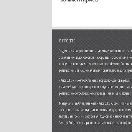
О ПРОЕКТЕ
Задачами информационно-аналитического канала с моме
объективной и достоверной информации о событиях в Ро
процессах, консолидация мусульманской уммы России,
религиозным и национальным признакам, защита прав
«Ансар.Ru» имеет собственных корреспондентов в разли
читателей как оперативную новостную информацию, так 
религиозно-богословские материалы, мнения известных
Материалы, публикуемые на «Ансар.Ru», рассчитаны на
собственно религиозную, так и политическую, экономич
мусульман России и зарубежья. Одной из наиболее актуа
"Ансар.Ru", является развитие исламской банковской сф