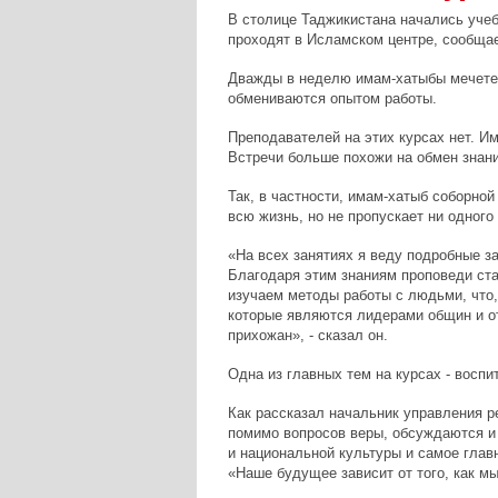
В столице Таджикистана начались уче
проходят в Исламском центре, сообща
Дважды в неделю имам-хатыбы мечетей
обмениваются опытом работы.
Преподавателей на этих курсах нет. 
Встречи больше похожи на обмен знан
Так, в частности, имам-хатыб соборно
всю жизнь, но не пропускает ни одного 
«На всех занятиях я веду подробные за
Благодаря этим знаниям проповеди ста
изучаем методы работы с людьми, что,
которые являются лидерами общин и от
прихожан», - сказал он.
Одна из главных тем на курсах - восп
Как рассказал начальник управления 
помимо вопросов веры, обсуждаются и 
и национальной культуры и самое глав
«Наше будущее зависит от того, как м