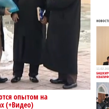
НОВОСТ
11.02.20
БАШКИР
КВАЛИФ
тся опытом на
х (+Видео)