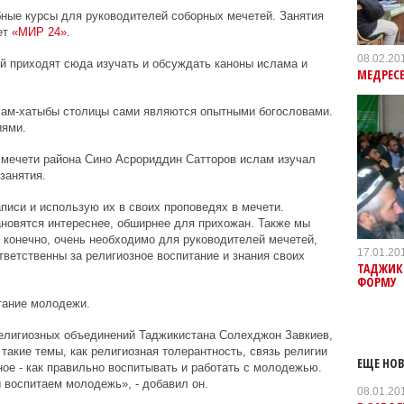
бные курсы для руководителей соборных мечетей. Занятия
ет
«МИР 24»
.
08.02.20
 приходят сюда изучать и обсуждать каноны ислама и
МЕДРЕСЕ
Имам-хатыбы столицы сами являются опытными богословами.
иями.
й мечети района Сино Асрориддин Сатторов ислам изучал
занятия.
писи и использую их в своих проповедях в мечети.
новятся интереснее, обширнее для прихожан. Также мы
 конечно, очень необходимо для руководителей мечетей,
17.01.20
ветственны за религиозное воспитание и знания своих
ТАДЖИК
ФОРМУ
итание молодежи.
религиозных объединений Таджикистана Солехджон Завкиев,
такие темы, как религиозная толерантность, связь религии
ЕЩЕ НОВ
ное - как правильно воспитывать и работать с молодежью.
ы воспитаем молодежь», - добавил он.
08.01.20