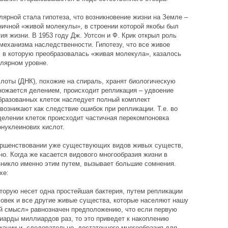
лярной стала гипотеза, что возникновение жизни на Земле –
ничной «живой молекулы», в строении которой якобы был
я жизни. В 1953 году Дж. Уотсон и Ф. Крик открыл роль
механизма наследственности. Гипотезу, что все живое
, в которую преобразовалась «живая молекула», казалось
лярном уровне.
оты (ДНК), похожие на спираль, хранят биологическую
ножается делением, происходит репликация – удвоение
бразованных клеток наследует полный комплект
озникают как следствие ошибок при репликации. Т.е. во
делении клеток происходит частичная перекомпоновка
нуклеинових кислот.
ершенствовании уже существующих видов живых существ,
о. Когда же касается видового многообразия жизни в
озникло именно этим путем, вызывает большие сомнения.
хе:
торую несет одна простейшая бактерия, путем репликации
ловек и все другие живые существа, которые населяют нашу
ый смысл» равнозначен предположению, что если первую
иарды миллиардов раз, то это приведет к накоплению
кации и, следовательно, достаточного многообразия для