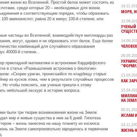
ения жизни во Вселенной. Простой белок может состоять из
19.11.20
лотами, среди которых 20 – необходимых для жизни.
МОРЯ, 
ъединения в соответствующем порядке, чтобы образовать
 100 аминокислот, равна 20 в минус 100-й степени, или
12.09.20
УЧЕНЫЙ
СУЩЕСТ
рные частицы во Вселенной, взаимодействуя миллиарды раз
14.08.20
вания, могут, однако и не образовать этот белок. Еще более
ЧЕЛОВЕ
личество комбинаций для случайного образования
ус 40000-й степени...
26.05.20
УКРАИН
ор прикладной математики и астрономии Кардиффского
"ФОРМУ
нгхе в статье «Размышления астронома о биологии»
зом: «Скорее ураган, пронесшийся по кладбищу старых
21.05.20
йнер из кусков лома, чем в результате случайных процессов
КАК ЗАР
. Но чтобы пояснить, как ученые пришли к этому
15.04.20
ть небольшой экскурс в историю вопроса.
МИЛЛИАР
НА ЗЕМ
05.01.20
ми были три теории возникновения жизни на Земле.
ИСЛАМ И
дал мир и живые существа в нем за 6 дней. Гипотеза
хтером – жизнь занесена на нашу планету из космоса.
14.11.20
жизнь на Земле самопроизвольно зародилась в первичном
ЖИЗНЬ Н
д.