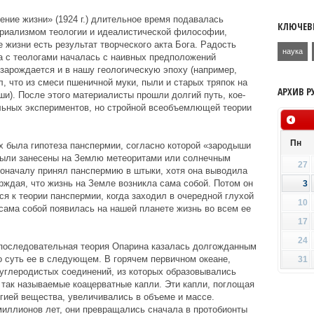
ние жизни» (1924 г.) длительное время подавалась
КЛЮЧЕВ
ериализмом теологии и идеалистической философии,
 жизни есть результат творческого акта Бога. Радость
наука
а с теологами началась с наивных предположений
зарождается и в нашу геологическую эпоху (например,
, что из смеси пшеничной муки, пыли и старых тряпок на
АРХИВ Р
и). После этого материалисты прошли долгий путь, кое-
ельных экспериментов, но стройной всеобъемлющей теории
Пн
 была гипотеза панспермии, согласно которой «зародыши
были занесены на Землю метеоритами или солнечным
27
поначалу принял панспермию в штыки, хотя она выводила
верждая, что жизнь на Земле возникла сама собой. Потом он
3
я к теории панспермии, когда заходил в очередной глухой
10
 сама собой появилась на нашей планете жизнь во всем ее
17
24
 последовательная теория Опарина казалась долгожданным
о суть ее в следующем. В горячем первичном океане,
31
глеродистых соединений, из которых образовывались
так называемые коацерватные капли. Эти капли, поглощая
гией вещества, увеличивались в объеме и массе.
миллионов лет, они превращались сначала в протобионты