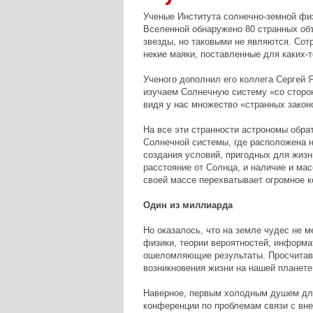
Ученые Института солнечно-земной физи
Вселенной обнаружено 80 странных объ
звезды, но таковыми не являются. Сот
некие маяки, поставленные для каких-т
Ученого дополнил его коллега Сергей 
изучаем Солнечную систему «со сторон
видя у нас множество «странных закон
На все эти странности астрономы обра
Солнечной системы, где расположена 
создания условий, пригодных для жизни
расстояние от Солнца, и наличие и ма
своей массе перехватывает огромное 
Один из миллиарда
Но оказалось, что на земле чудес не м
физики, теории вероятностей, информат
ошеломляющие результаты. Просчитав 
возникновения жизни на нашей планете
Наверное, первым холодным душем для
конференции по проблемам связи с вне