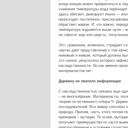
конце концов может превратиться в лед
снижения температуры вода переходит 
здесь обитают, реагируют иначе — или
происходят постепенно, приспосаблив
обрастают жиром. И, что важно, переда
температура подымется выше нуля – во
не сбросят жир или шерсть, полученные
Это, сравнение, возможно, страдает с
чертах дает представление о том кач
неживым и живым, который должна был
это скачок, результаты которого зафи
наследственности. Но как именно произ
материалистов нет.
Дарвину не хватило информации
С наследственностью связано еще одн
– ее многообразие. Материалисты, пол
теорию естественного отбора Ч. Дарвин
последователей. Все живое способно п
природа. Причем, часть этого потомст
признаков – мутации. Те особи, мутац
получают преимущества по части выжи
приспособленные к условиям существов