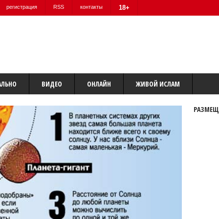
регистрация
RSS
контакты
18+
АЛЬНО
ВИДЕО
ОНЛАЙН
ЖИВОЙ ИСЛАМ
РАЗМЕЩ