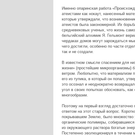
Именно опаринская работа «Происхожде
атеистами как нокаут, нанесенный мат
которые утверждали, что возникновение
атеистов была закономерной. Их борьб
средневековых ученых, что жизнь само
бельгийский алхимик Я. Гельмонт верил
чердаках домов могут зарождаться мыш
чего достигли, особенно по части отд
так и не создали.
В известном смысле спасением для них
жизни» (простейшие микроорганизмы) 
ветром. Любопытно, что материализм 
его из тупика, в который он попал, ут
это осознал и неоднократно возвращалс
угол в своих попытках обосновать, как
многообразии.
Поэтому на первый взгляд достаточно
ответом на этот старый вопрос. Коротк
покрывавшем Землю, было множество у
органические полимеры, собиравшиеся 
из окружающего раствора богатые энер
Постепенно эволюционируя в течении 