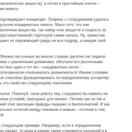
органических веществ), а потом в простейшие клетки –
ми живого.
 подтверждают концепцию. Опарину с сотрудниками удалось
ульоне коацерватных капель. Мало того, что они
азличные вещества, так набор этих веществ и скорость их
ространственной структурой самих капель. Ну, прямо как
щают из окружающей среды не все подряд, а каждая свой
 Множество ученых во многих странах десятки лет варили
имах с различными добавками, облучали его различными
но был один и тот же – коацерватные капли
 категорически отказывались размножаться! Иными словами,
рые способны функционировать по определенному алгоритму
ть это свойство следующему поколению.
ьное. Пожалуй, свою работу ему следовало бы назвать не
ние условий, пригодных для жизни». Потому как он так и
ский этап эволюции природы перешел в биологический. И как
альных отличий между неживым и живым – отличие в том,
ей.
а следующем примере. Например, если в определенном
о падает, то вода в озерах также становится холодной и в