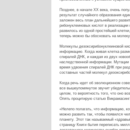
Позднее, в начале ХХ века, очень попу
результат случайного образования еди
заложен весь план дальнейшего развити
рибонуклеиновых кислот в реализации 
развилось из одной простейшей клетки
теперь можно бы обосновать на молеку
Молекулы дезоксирибонуклеиновой кисл
информацию. Когда живая клетка разм
спиралей ДНК, и каждая из двух новоо
наследственной информации. Мутации в
время удвоения спиралей ДНК при раз
составных частей молекул дезоксирибо
Когда речь идет об эволюционном сов
все вышеупомянутое звучит убедительн
целом, то вероятность того, что оно в
Опять процитирую статью Викрамасинг
«Нелепо полагать, что информацию, ко
можно развить так, чтобы появился че
планету. Этот так называемый «здрав
страницу Книги бытия переписать милл
достаточного количества ошибок репли