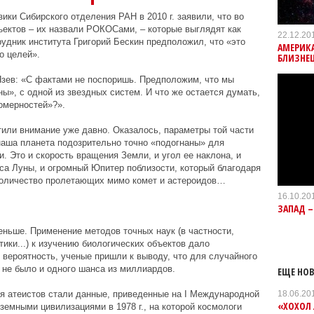
ки Сибирского отделения РАН в 2010 г. заявили, что во
ектов – их назвали РОКОСами, – которые выглядят как
22.12.20
рудник института Григорий Бескин предположил, что «это
АМЕРИКА
о целей».
БЛИЗНЕ
Язев: «C фактами не поспоришь. Предположим, что мы
ы», с одной из звездных систем. И что же остается думать,
омерностей»?».
тили внимание уже давно. Оказалось, параметры той части
наша планета подозрительно точно «подогнаны» для
. Это и скорость вращения Земли, и угол ее наклона, и
сса Луны, и огромный Юпитер поблизости, который благодаря
количество пролетающих мимо комет и астероидов…
16.10.20
ЗАПАД 
еньше. Применение методов точных наук (в частности,
ики...) к изучению биологических объектов дало
вероятность, ученые пришли к выводу, что для случайного
 не было и одного шанса из миллиардов.
ЕЩЕ НОВ
18.06.20
 атеистов стали данные, приведенные на І Международной
«ХОХОЛ
земными цивилизациями в 1978 г., на которой космологи