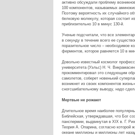
активно обсуждали проблему возникнов
100 компонентов, называемых аминокис
Поэтому вероятность их случайного об
белковую молекулу, которая состоит из
приблизительно 10 в минус 130-й.
Ученые подсчитали, что все элемента
в секунду в течение всего ее существо
поразительное число – необходимое ко
ферментов, которое равняется 10 в мин
Довольно известный космолог професс
университета (Уэльс) Н. Ч. Викрамаси
прокомментировал это следующим обра
самолетов, соберет новенький суперла
возникнет из своих компонентов жизнь»
сногсшибательному выводу, надо сдела
Мертвые не рожают
Длительное время наиболее популярны
Библейская, утверждавшая, что Бог соз
панспермии, выдвинутая в ХІХ в. Г. Ри
Теория А. Опарина, согласно которой 
океане миллионы и миллионы лет наза