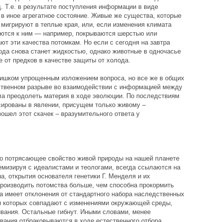
. Т.е. в результате поступления информации в виде
в иное агрегатное состояние. Живые же существа, которые
 мигрируют в теплые края, или, если изменения климата
аются к ним — например, покрываются шерстью или
ют эти качества потомкам. Но если с сегодня на завтра
да снова станет жидкостью, однако животные в одночасье
 от предков в качестве защиты от холода.
лишком упрощенным изложением вопроса, но все же в общих
ественном разрыве во взаимодействии с информацией между
а преодолеть материя в ходе эволюции. По последствиям
ксированы в явлении, присущем только живому –
ошел этот скачек – вразумительного ответа у
о потрясающее свойство живой природы на нашей планете
емизируя с идеалистами и теологами, всегда ссылаются на
а, открытия основателя генетики Г. Менделя и их
роизводить потомства больше, чем способна прокормить
ва имеет отклонения от стандартного набора наследственных
ии которых совпадают с изменениями окружающей среды,
вания. Остальные гибнут. Иными словами, менее
ания отбраковываются в ходе естественного отбора.