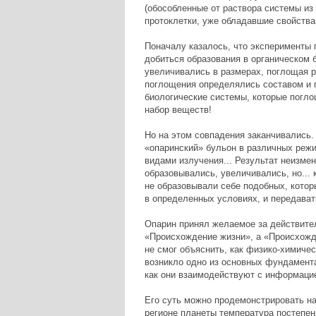
(обособленные от раствора системы из 
протоклетки, уже обладавшие свойства
Поначалу казалось, что эксперименты
добиться образования в органическом б
увеличивались в размерах, поглощая р
поглощения определялись составом и п
биологические системы, которые погло
набор веществ!
Но на этом совпадения заканчивались.
«опаринский» бульон в различных реж
видами излучения... Результат неизмен
образовывались, увеличивались, но...
не образовывали себе подобных, кото
в определенных условиях, и передава
Опарин принял желаемое за действител
«Происхождение жизни», а «Происхожде
не смог объяснить, как физико-химиче
возникло одно из основных фундамент
как они взаимодействуют с информаци
Его суть можно продемонстрировать н
регионе планеты температура постепенн