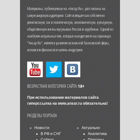
Материалы, публикуемые на «Ансар.Ru», рассчитаны на
самую широкую аудиторию. Сайт освещает как собственно
религиозную, так и политическую, экономическую, культурную,
общественную жизнь мусульман России и зарубежья. Одной из
наиболее актуальных тем, которые находят место на страницах
"Ансар.Ru", является развитие исламской банковской сферы,
исламских финансов и халяль-индустрии.
ВОЗРАСТНАЯ КАТЕГОРИЯ САЙТА
18+
При использовании материалов сайта
гиперссылка на
www.ansar.ru
обязательна!
РАЗДЕЛЫ ПОРТАЛА
Новости
Актуально
В РФ и СНГ
Аналитика
Собкор
Персоны