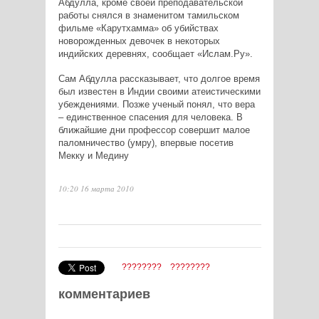
Абдулла, кроме своей преподавательской
работы снялся в знаменитом тамильском
фильме «Карутхамма» об убийствах
новорожденных девочек в некоторых
индийских деревнях, сообщает «Ислам.Ру».
Сам Абдулла рассказывает, что долгое время
был известен в Индии своими атеистическими
убеждениями. Позже ученый понял, что вера
– единственное спасения для человека. В
ближайшие дни профессор совершит малое
паломничество (умру), впервые посетив
Мекку и Медину
10:20 16 марта 2010
????????
????????
комментариев