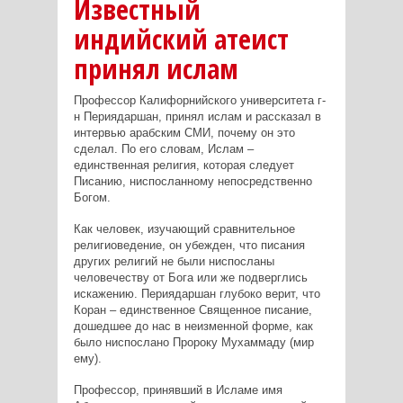
Известный
индийский атеист
принял ислам
Профессор Калифорнийского университета г-
н Периядаршан, принял ислам и рассказал в
интервью арабским СМИ, почему он это
сделал. По его словам, Ислам –
единственная религия, которая следует
Писанию, ниспосланному непосредственно
Богом.
Как человек, изучающий сравнительное
религиоведение, он убежден, что писания
других религий не были ниспосланы
человечеству от Бога или же подверглись
искажению. Периядаршан глубоко верит, что
Коран – единственное Священное писание,
дошедшее до нас в неизменной форме, как
было ниспослано Пророку Мухаммаду (мир
ему).
Профессор, принявший в Исламе имя