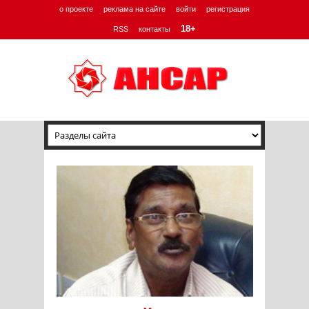
о проекте
реклама на сайте
войти
регистрация
18+
RSS
контакты