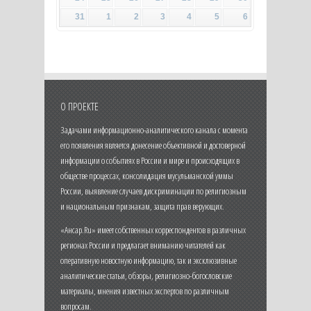
31
1
2
3
4
5
6
О ПРОЕКТЕ
Задачами информационно-аналитического канала с момента
его появления является донесение объективной и достоверной
информации о событиях в России и мире и происходящих в
обществе процессах, консолидация мусульманской уммы
России, выявление случаев дискриминации по религиозным
и национальным признакам, защита прав верующих.
«Ансар.Ru» имеет собственных корреспондентов в различных
регионах России и предлагает вниманию читателей как
оперативную новостную информацию, так и эксклюзивные
аналитические статьи, обзоры, религиозно-богословские
материалы, мнения известных экспертов по различным
вопросам.