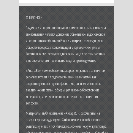
О ПРОЕКТЕ
Задачами информационно-аналитического канала с момента
его появления является донесение объективной и достоверной
информации о событиях в России и мире и происходящих в
обществе процессах, консолидация мусульманской уммы
России, выявление случаев дискриминации по религиозным
и национальным признакам, защита прав верующих.
«Ансар.Ru» имеет собственных корреспондентов в различных
регионах России и предлагает вниманию читателей как
оперативную новостную информацию, так и эксклюзивные
аналитические статьи, обзоры, религиозно-богословские
материалы, мнения известных экспертов по различным
вопросам.
Материалы, публикуемые на «Ансар.Ru», рассчитаны на
самую широкую аудиторию. Сайт освещает как собственно
религиозную, так и политическую, экономическую, культурную,
общественную жизнь мусульман России и зарубежья. Одной из