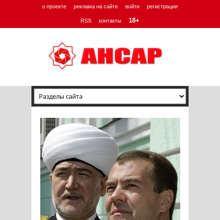
о проекте
реклама на сайте
войти
регистрация
18+
RSS
контакты