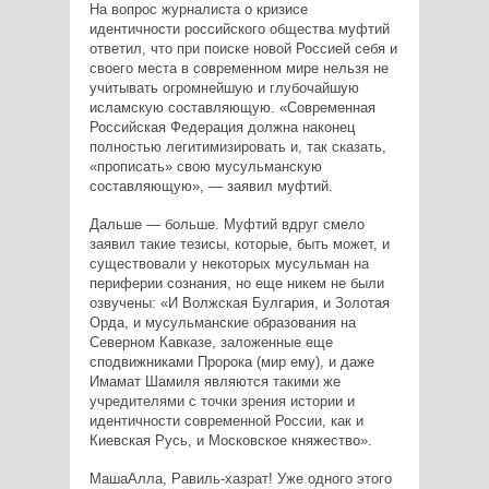
На вопрос журналиста о кризисе
идентичности российского общества муфтий
ответил, что при поиске новой Россией себя и
своего места в современном мире нельзя не
учитывать огромнейшую и глубочайшую
исламскую составляющую. «Современная
Российская Федерация должна наконец
полностью легитимизировать и, так сказать,
«прописать» свою мусульманскую
составляющую», — заявил муфтий.
Дальше — больше. Муфтий вдруг смело
заявил такие тезисы, которые, быть может, и
существовали у некоторых мусульман на
периферии сознания, но еще никем не были
озвучены: «И Волжская Булгария, и Золотая
Орда, и мусульманские образования на
Северном Кавказе, заложенные еще
сподвижниками Пророка (мир ему), и даже
Имамат Шамиля являются такими же
учредителями с точки зрения истории и
идентичности современной России, как и
Киевская Русь, и Московское княжество».
МашаАлла, Равиль-хазрат! Уже одного этого