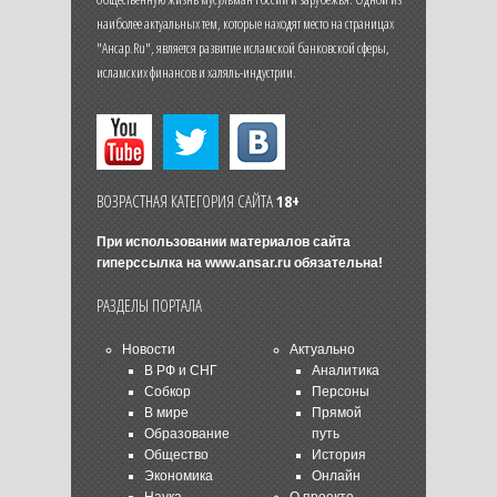
наиболее актуальных тем, которые находят место на страницах
"Ансар.Ru", является развитие исламской банковской сферы,
исламских финансов и халяль-индустрии.
ВОЗРАСТНАЯ КАТЕГОРИЯ САЙТА
18+
При использовании материалов сайта
гиперссылка на
www.ansar.ru
обязательна!
РАЗДЕЛЫ ПОРТАЛА
Новости
Актуально
В РФ и СНГ
Аналитика
Собкор
Персоны
В мире
Прямой
Образование
путь
Общество
История
Экономика
Онлайн
Наука
О проекте