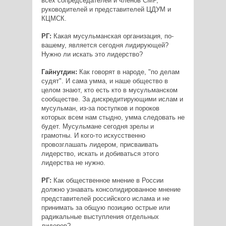
всех сопредседателей и членов СМР,
руководителей и представителей ЦДУМ и
КЦМСК.
РГ:
Какая мусульманская организация, по-
вашему, является сегодня лидирующей?
Нужно ли искать это лидерство?
Гайнутдин:
Как говорят в народе, "по делам
судят". И сама умма, и наше общество в
целом знают, кто есть кто в мусульманском
сообществе. За дискредитирующими ислам и
мусульман, из-за поступков и пороков
которых всем нам стыдно, умма следовать не
будет. Мусульмане сегодня зрелы и
грамотны. И кого-то искусственно
провозглашать лидером, присваивать
лидерство, искать и добиваться этого
лидерства не нужно.
РГ:
Как общественное мнение в России
должно узнавать консолидированное мнение
представителей российского ислама и не
принимать за общую позицию острые или
радикальные выступления отдельных
лидеров?