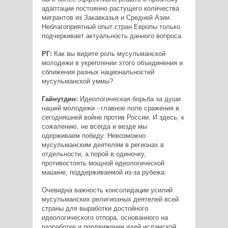
адаптации постоянно растущего количества
мигрантов из Закавказья и Средней Азии.
Неблагоприятный опыт стран Европы только
подчеркивает актуальность данного вопроса.
РГ:
Как вы видите роль мусульманской
молодежи в укреплении этого объединения и
сближения разных национальностей
мусульманской уммы?
Гайнутдин:
Идеологическая борьба за души
нашей молодежи - главное поле сражения в
сегодняшней войне против России. И здесь, к
сожалению, не всегда и везде мы
одерживаем победу. Невозможно
мусульманским деятелям в регионах в
отдельности, а порой в одиночку,
противостоять мощной идеологической
машине, поддерживаемой из-за рубежа.
Очевидна важность консолидации усилий
мусульманских религиозных деятелей всей
страны для выработки достойного
идеологического отпора, основанного на
разработке и продвижении идей исламской