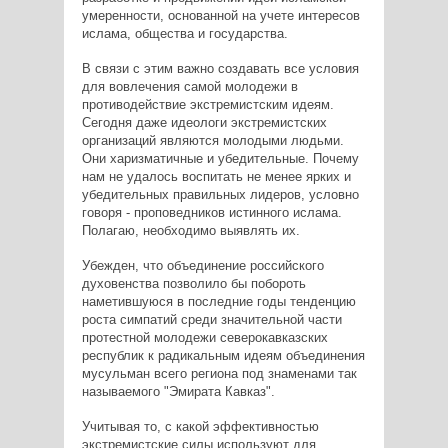
умеренности, основанной на учете интересов
ислама, общества и государства.
В связи с этим важно создавать все условия
для вовлечения самой молодежи в
противодействие экстремистским идеям.
Сегодня даже идеологи экстремистских
организаций являются молодыми людьми.
Они харизматичные и убедительные. Почему
нам не удалось воспитать не менее ярких и
убедительных правильных лидеров, условно
говоря - проповедников истинного ислама.
Полагаю, необходимо выявлять их.
Убежден, что объединение российского
духовенства позволило бы побороть
наметившуюся в последние годы тенденцию
роста симпатий среди значительной части
протестной молодежи северокавказских
республик к радикальным идеям объединения
мусульман всего региона под знаменами так
называемого "Эмирата Кавказ".
Учитывая то, с какой эффективностью
экстремистские силы используют для