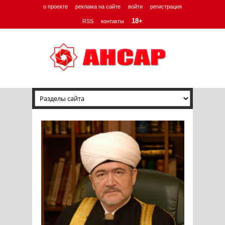
о проекте
реклама на сайте
войти
регистрация
18+
RSS
контакты