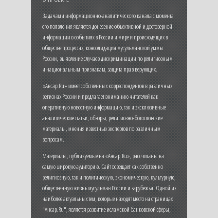
Задачами информационно-аналитического канала с момента
его появления является донесение объективной и достоверной
информации о событиях в России и мире и происходящих в
обществе процессах, консолидация мусульманской уммы
России, выявление случаев дискриминации по религиозным
и национальным признакам, защита прав верующих.
«Ансар.Ru» имеет собственных корреспондентов в различных
регионах России и предлагает вниманию читателей как
оперативную новостную информацию, так и эксклюзивные
аналитические статьи, обзоры, религиозно-богословские
материалы, мнения известных экспертов по различным
вопросам.
Материалы, публикуемые на «Ансар.Ru», рассчитаны на
самую широкую аудиторию. Сайт освещает как собственно
религиозную, так и политическую, экономическую, культурную,
общественную жизнь мусульман России и зарубежья. Одной из
наиболее актуальных тем, которые находят место на страницах
"Ансар.Ru", является развитие исламской банковской сферы,