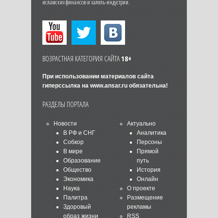
исламских финансов и халяль-индустрии.
ВОЗРАСТНАЯ КАТЕГОРИЯ САЙТА
18+
При использовании материалов сайта
гиперссылка на
www.ansar.ru
обязательна!
РАЗДЕЛЫ ПОРТАЛА
Новости
Актуально
В РФ и СНГ
Аналитика
Собкор
Персоны
В мире
Прямой
Образование
путь
Общество
История
Экономика
Онлайн
Наука
О проекте
Палитра
Размещение
Здоровый
рекламы
образ жизни
RSS