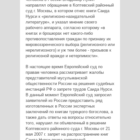
направлял обращение в Коптевский районный
суд г. Москвы, в котором отнес книги Саида
Нурси к «религиозно-назидательной
литературе», и указал мнение своего
рабочего аппарата, согласно которому «в
книгах и брошюрах нет какого-либо
противопоставления граждан по признаку их
мировоззренческого выбора (религиозного или
нерелигиозного) и уж тем более - призывов к
религиозной вражде и нетерпимости».
В настоящее время Европейский суд по
правам человека рассматривает жалобы
представителей мусульманской
общественности России на решения судебных
инстанций РФ о запрете трудов Саида Нурси.
В данный момент Европейский суд запросил
заявителей из России предоставить ряд
изготовленных в России экспертных
заключений по книгам турецкого богослова, а
также дать ответы на вопросы относительно
того, нарушил ли объявленный в решении
Kоптевского районного суда г. Москвы от 21
мая 2007 г. запрет на распространение книг
Саида Нурси права заявителей,