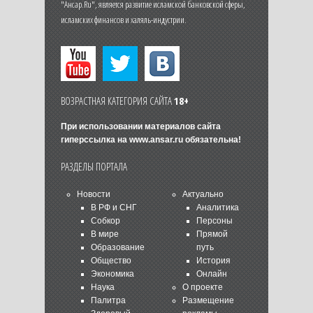
"Ансар.Ru", является развитие исламской банковской сферы,
исламских финансов и халяль-индустрии.
ВОЗРАСТНАЯ КАТЕГОРИЯ САЙТА
18+
При использовании материалов сайта
гиперссылка на
www.ansar.ru
обязательна!
РАЗДЕЛЫ ПОРТАЛА
Новости
Актуально
В РФ и СНГ
Аналитика
Собкор
Персоны
В мире
Прямой
Образование
путь
Общество
История
Экономика
Онлайн
Наука
О проекте
Палитра
Размещение