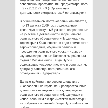
совершении преступления, предусмотренного
ч.2 ст.282.2 УК РФ («Организация
деятельности экстремистской организации»).
В обвинительном постановлении отмечается,
что 13 августа 2009 года задержанные,
«реализуя преступный умысел, направленный
на участие в деятельности запрещенного
религиозного объединения «Нурджулар» на
территории г.Красноярска, в ходе совместного
вероисповедания, обучения религии и
проведения религиозного урока – «дарса»
изучали запрещенные Коптевским районным
судом г.Москвы книги Саида Нурси,
содержащие «идеологическую и религиозную
доктрину запрещенного религиозного
объединения «Нурджулар».
Данные действия, по версии следствия,
«направлены на изучение и распространение
идеологии запрещенного международного
религиозного объединения «Нурджулар» с
использованием экстремистской литературы
из собрания сочинений Саида Нурси «Рисале-
и-Нур».