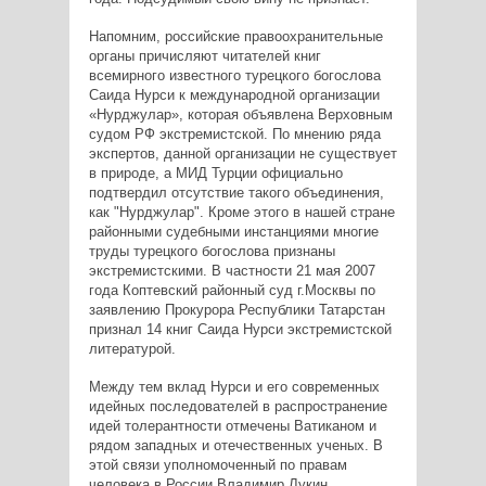
Напомним, российские правоохранительные
органы причисляют читателей книг
всемирного известного турецкого богослова
Саида Нурси к международной организации
«Нурджулар», которая объявлена Верховным
судом РФ экстремистской. По мнению ряда
экспертов, данной организации не существует
в природе, а МИД Турции официально
подтвердил отсутствие такого объединения,
как "Нурджулар". Кроме этого в нашей стране
районными судебными инстанциями многие
труды турецкого богослова признаны
экстремистскими. В частности 21 мая 2007
года Коптевский районный суд г.Москвы по
заявлению Прокурора Республики Татарстан
признал 14 книг Саида Нурси экстремистской
литературой.
Между тем вклад Нурси и его современных
идейных последователей в распространение
идей толерантности отмечены Ватиканом и
рядом западных и отечественных ученых. В
этой связи уполномоченный по правам
человека в России Владимир Лукин