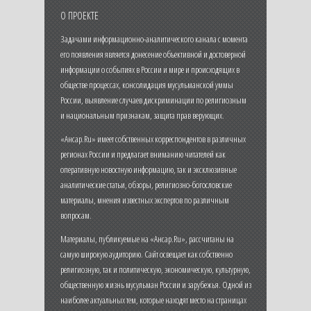
О ПРОЕКТЕ
Задачами информационно-аналитического канала с момента
его появления является донесение объективной и достоверной
информации о событиях в России и мире и происходящих в
обществе процессах, консолидация мусульманской уммы
России, выявление случаев дискриминации по религиозным
и национальным признакам, защита прав верующих.
«Ансар.Ru» имеет собственных корреспондентов в различных
регионах России и предлагает вниманию читателей как
оперативную новостную информацию, так и эксклюзивные
аналитические статьи, обзоры, религиозно-богословские
материалы, мнения известных экспертов по различным
вопросам.
Материалы, публикуемые на «Ансар.Ru», рассчитаны на
самую широкую аудиторию. Сайт освещает как собственно
религиозную, так и политическую, экономическую, культурную,
общественную жизнь мусульман России и зарубежья. Одной из
наиболее актуальных тем, которые находят место на страницах