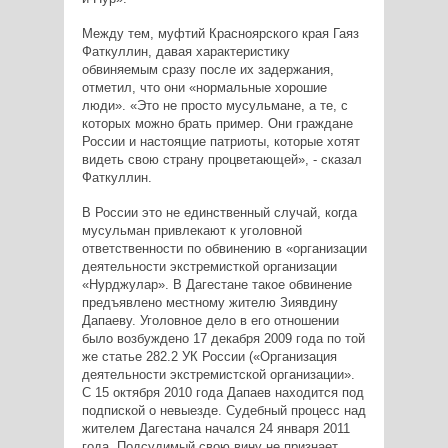
Между тем, муфтий Красноярского края Гаяз
Фаткуллин, давая характеристику
обвиняемым сразу после их задержания,
отметил, что они «нормальные хорошие
люди». «Это не просто мусульмане, а те, с
которых можно брать пример. Они граждане
России и настоящие патриоты, которые хотят
видеть свою страну процветающей», - сказал
Фаткуллин.
В России это не единственный случай, когда
мусульман привлекают к уголовной
ответственности по обвинению в «организации
деятельности экстремисткой организации
«Нурджулар». В Дагестане такое обвинение
предъявлено местному жителю Зиявдину
Дапаеву. Уголовное дело в его отношении
было возбуждено 17 декабря 2009 года по той
же статье 282.2 УК России («Организация
деятельности экстремистской организации».
С 15 октября 2010 года Дапаев находится под
подпиской о невыезде. Судебный процесс над
жителем Дагестана начался 24 января 2011
года. Подсудимый свою вину не признает.