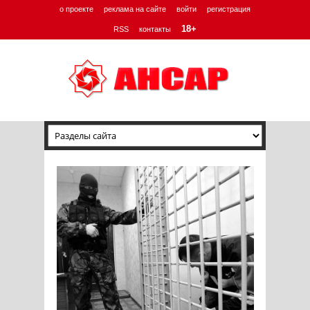
о проекте
реклама на сайте
войти
регистрация
18+
RSS
контакты