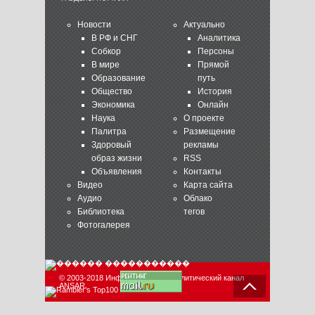
Новости
Актуально
В РФ и СНГ
Аналитика
Собкор
Персоны
В мире
Прямой
Образование
путь
Общество
История
Экономика
Онлайн
Наука
О проекте
Палитра
Размещение
Здоровый
рекламы
образ жизни
RSS
Объявления
Контакты
Видео
Карта сайта
Аудио
Облако
Библиотека
тегов
Фотогалерея
© 2003-2018 Информационно-аналитический канал
ANSAR