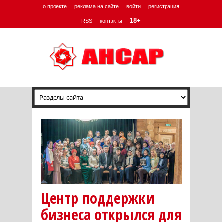
о проекте
реклама на сайте
войти
регистрация
18+
RSS
контакты
Центр поддержки
бизнеса открылся для