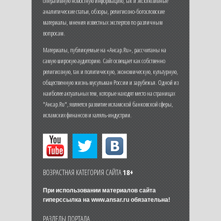
оперативную новостную информацию, так и эксклюзивные
аналитические статьи, обзоры, религиозно-богословские
материалы, мнения известных экспертов по различным
вопросам.
Материалы, публикуемые на «Ансар.Ru», рассчитаны на
самую широкую аудиторию. Сайт освещает как собственно
религиозную, так и политическую, экономическую, культурную,
общественную жизнь мусульман России и зарубежья. Одной из
наиболее актуальных тем, которые находят место на страницах
"Ансар.Ru", является развитие исламской банковской сферы,
исламских финансов и халяль-индустрии.
ВОЗРАСТНАЯ КАТЕГОРИЯ САЙТА
18+
При использовании материалов сайта
гиперссылка на
www.ansar.ru
обязательна!
РАЗДЕЛЫ ПОРТАЛА