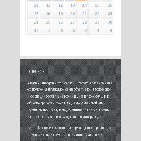
10
11
12
13
14
15
16
17
18
19
20
21
22
23
24
25
26
27
28
29
30
31
1
2
3
4
5
6
О ПРОЕКТЕ
Задачами информационно-аналитического канала с момента
его появления является донесение объективной и достоверной
информации о событиях в России и мире и происходящих в
обществе процессах, консолидация мусульманской уммы
России, выявление случаев дискриминации по религиозным
и национальным признакам, защита прав верующих.
«Ансар.Ru» имеет собственных корреспондентов в различных
регионах России и предлагает вниманию читателей как