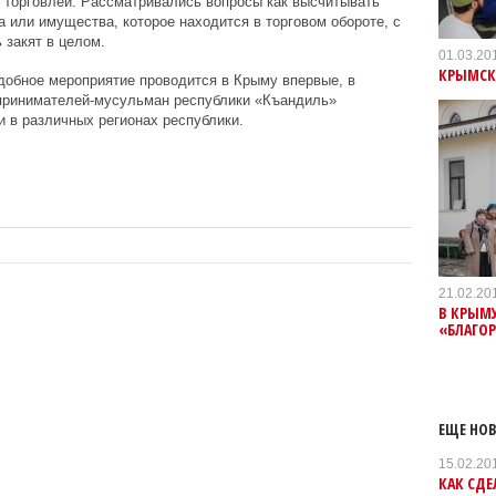
 торговлей. Рассматривались вопросы как высчитывать
а или имущества, которое находится в торговом обороте, с
 закят в целом.
01.03.20
КРЫМСК
добное мероприятие проводится в Крыму впервые, в
ринимателей-мусульман республики «Къандиль»
 в различных регионах республики.
21.02.20
В КРЫМ
«БЛАГО
ЕЩЕ НОВ
15.02.20
КАК СДЕ