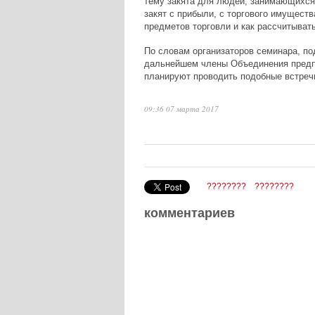
тему закята для людей, занимающихся
закят с прибыли, с торгового имуществ
предметов торговли и как рассчитывать
По словам организаторов семинара, по
дальнейшем члены Объединения предп
планируют проводить подобные встречи
09:36 07 марта 2017
????????
????????
комментариев