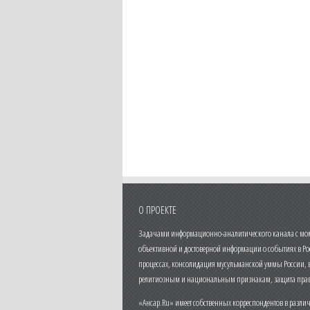
О ПРОЕКТЕ
Задачами информационно-аналитического канала с моме
объективной и достоверной информации о событиях в Ро
процессах, консолидация мусульманской уммы России,
религиозным и национальным признакам, защита прав
«Ансар.Ru» имеет собственных корреспондентов в разли