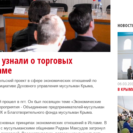
НОВОСТ
узнали о торговых
аме
льский проект в сфере экономических отношений по
06.03.20
нициативе Духовного управления мусульман Крыма,
В КРЫМ
 прошел в пгт. Он был посвящен
теме «Экономические
ероприятия - Объединение предпринимателей-мусульман
К и Благотворительного фонда мусульман Крыма.
сновных принципах экономических отношений в Исламе. В
те с мусульманскими общинами Ридван Максудов затронул