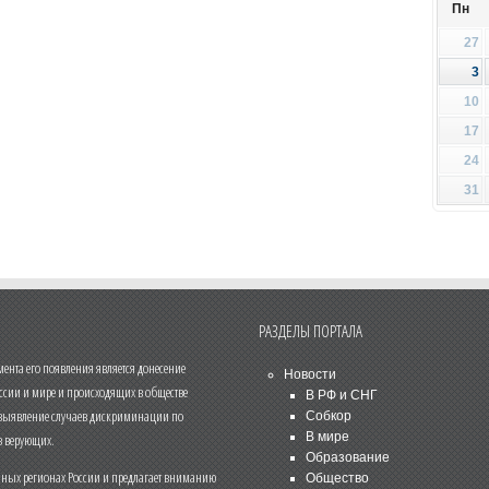
Пн
27
3
10
17
24
31
РАЗДЕЛЫ ПОРТАЛА
нта его появления является донесение
Новости
ссии и мире и происходящих в обществе
В РФ и СНГ
 выявление случаев дискриминации по
Собкор
В мире
 верующих.
Образование
чных регионах России и предлагает вниманию
Общество