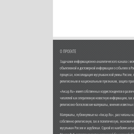
О ПРОЕКТЕ
Задачами информационно-аналитического канала с моме
объективной и достоверной информации о событиях в Ро
процессах, консолидация мусульманской уммы России,
религиозным и национальным признакам, защита прав
«Ансар.Ru» имеет собственных корреспондентов в разли
читателей как оперативную новостную информацию, так 
религиозно-богословские материалы, мнения известных
Материалы, публикуемые на «Ансар.Ru», рассчитаны на
собственно религиозную, так и политическую, экономич
мусульман России и зарубежья. Одной из наиболее актуа