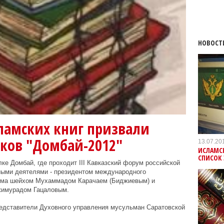
НОВОСТ
ламских книг призвали
иков "Домбай-2012"
13.07.20
ИСЛАМСК
СПИСОК
ке Домбай, где проходит III Кавказский форум российской
ными деятелями - президентом международного
ума шейхом Мухаммадом Карачаем (Биджиевым) и
имурадом Гацаловым.
едставители Духовного управления мусульман Саратовской