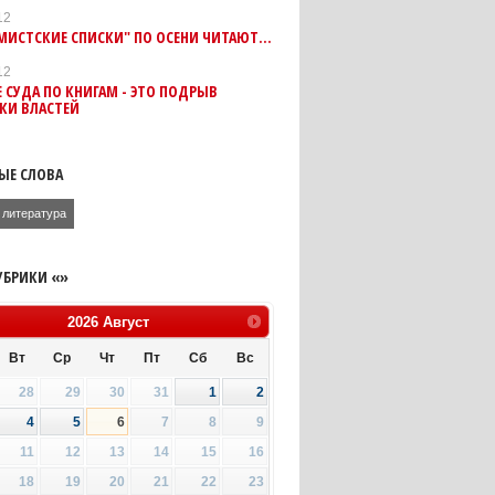
12
ЕМИСТСКИЕ СПИСКИ" ПО ОСЕНИ ЧИТАЮТ…
12
 СУДА ПО КНИГАМ - ЭТО ПОДРЫВ
КИ ВЛАСТЕЙ
ЫЕ СЛОВА
литература
УБРИКИ «»
2026
Август
Вт
Ср
Чт
Пт
Сб
Вс
28
29
30
31
1
2
4
5
6
7
8
9
11
12
13
14
15
16
18
19
20
21
22
23