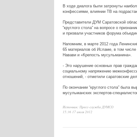
В ходе диалога были затронуты наибо
конфессиями, влиянии ТВ на подраста
Представители ДУМ Саратовской област
“круглого стола” на вопросе о признан
и призвали участников форума объедин
Напомним, в марте 2012 года Ленински
65 материалов об Исламе, в том числе
Навави и «Крепость мусульманина».
- Это нарушение основных прав гражда
социальному напряжению межконфесси
отношений, - отметили саратовские дел
По окончании “круглого стола” была в
мусульманских экспертов-специалисто
Источник: Пресс-служба ДУМСО
15:36 17 июля 2012