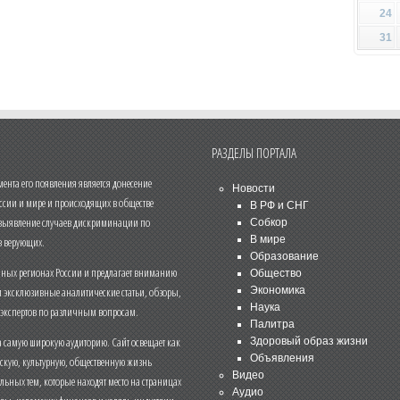
24
31
РАЗДЕЛЫ ПОРТАЛА
нта его появления является донесение
Новости
ссии и мире и происходящих в обществе
В РФ и СНГ
 выявление случаев дискриминации по
Собкор
В мире
 верующих.
Образование
чных регионах России и предлагает вниманию
Общество
и эксклюзивные аналитические статьи, обзоры,
Экономика
Наука
 экспертов по различным вопросам.
Палитра
 самую широкую аудиторию. Сайт освещает как
Здоровый образ жизни
Объявления
ескую, культурную, общественную жизнь
Видео
льных тем, которые находят место на страницах
Аудио