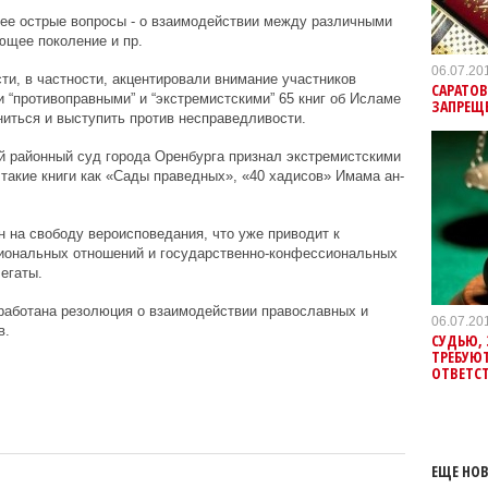
лее острые вопросы - о взаимодействии между различными
ющее поколение и пр.
06.07.20
и, в частности, акцентировали внимание участников
САРАТО
ии “противоправными” и “экстремистскими” 65 книг об Исламе
ЗАПРЕЩ
иться и выступить против несправедливости.
й районный суд города Оренбурга признал экстремистскими
 такие книги как «Сады праведных», «40 хадисов» Имама ан-
н на свободу вероисповедания, что уже приводит к
ональных отношений и государственно-конфессиональных
егаты.
ыработана резолюция о взаимодействии православных и
06.07.20
в.
СУДЬЮ, 
ТРЕБУЮТ
ОТВЕТС
ЕЩЕ НОВ