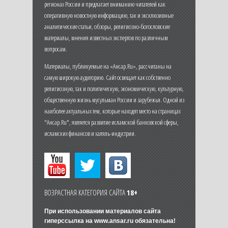
регионах России и предлагает вниманию читателей как
оперативную новостную информацию, так и эксклюзивные
аналитические статьи, обзоры, религиозно-богословские
материалы, мнения известных экспертов по различным
вопросам.
Материалы, публикуемые на «Ансар.Ru», рассчитаны на
самую широкую аудиторию. Сайт освещает как собственно
религиозную, так и политическую, экономическую, культурную,
общественную жизнь мусульман России и зарубежья. Одной из
наиболее актуальных тем, которые находят место на страницах
"Ансар.Ru", является развитие исламской банковской сферы,
исламских финансов и халяль-индустрии.
ВОЗРАСТНАЯ КАТЕГОРИЯ САЙТА
18+
При использовании материалов сайта
гиперссылка на
www.ansar.ru
обязательна!