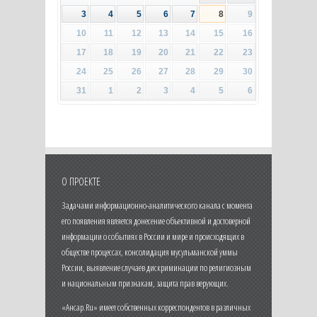
3
4
5
6
7
8
9
10
11
12
13
14
15
16
17
18
19
20
21
22
23
24
25
26
27
28
29
30
31
1
2
3
4
5
6
О ПРОЕКТЕ
Задачами информационно-аналитического канала с момента
его появления является донесение объективной и достоверной
информации о событиях в России и мире и происходящих в
обществе процессах, консолидация мусульманской уммы
России, выявление случаев дискриминации по религиозным
и национальным признакам, защита прав верующих.
«Ансар.Ru» имеет собственных корреспондентов в различных