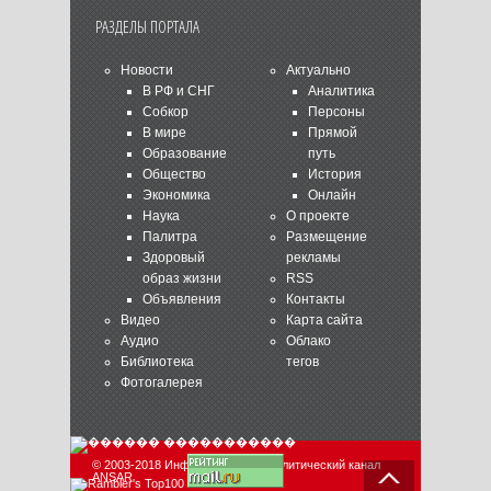
РАЗДЕЛЫ ПОРТАЛА
Новости
Актуально
В РФ и СНГ
Аналитика
Собкор
Персоны
В мире
Прямой
Образование
путь
Общество
История
Экономика
Онлайн
Наука
О проекте
Палитра
Размещение
Здоровый
рекламы
образ жизни
RSS
Объявления
Контакты
Видео
Карта сайта
Аудио
Облако
Библиотека
тегов
Фотогалерея
© 2003-2018 Информационно-аналитический канал
ANSAR