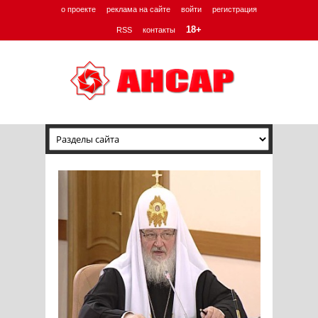
о проекте
реклама на сайте
войти
регистрация
18+
RSS
контакты