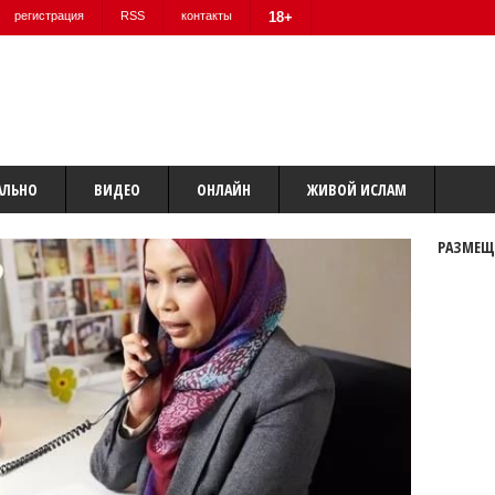
регистрация
RSS
контакты
18+
АЛЬНО
ВИДЕО
ОНЛАЙН
ЖИВОЙ ИСЛАМ
РАЗМЕЩ