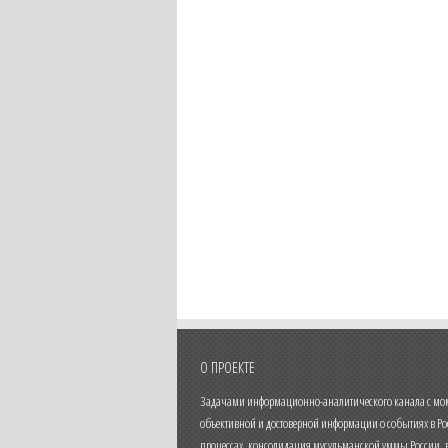
О ПРОЕКТЕ
Задачами информационно-аналитического канала с моме
объективной и достоверной информации о событиях в Ро
процессах, консолидация мусульманской уммы России,