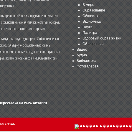
В мире
 верующих.
Образование
чных регионах России и предлагает вниманию
Общество
и эксклюзивные аналитические статьи, обзоры,
Экономика
Наука
 экспертов по различным вопросам.
Палитра
 самую широкую аудиторию. Сайт освещает как
Здоровый образ жизни
Объявления
ескую, культурную, общественную жизнь
Видео
льных тем, которые находят место на страницах
Аудио
еры, исламских финансов и халяль-индустрии.
Библиотека
Фотогалерея
иперссылка на
www.ansar.ru
нал ANSAR