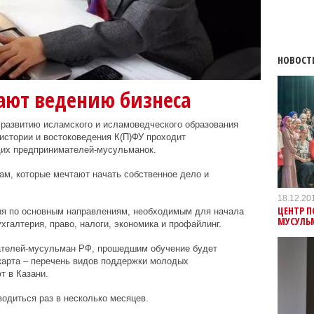
НОВОСТ
ают ведению бизнеса
о развитию исламского и исламоведческого образования
истории и востоковедения К(П)ФУ проходит
их предпринимателей-мусульманок.
м, которые мечтают начать собственное дело и
18.12.20
ЦЕНТР 
ния по основным направлениям, необходимым для начала
МУСУЛЬ
галтерия, право, налоги, экономика и профайлинг.
ателей-мусульман РФ, прошедшим обучение будет
карта – перечень видов поддержки молодых
т в Казани.
одиться раз в несколько месяцев.