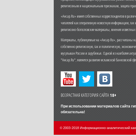
религиозным и национальным признакам, защита прав
«Ансар.Ru» имеет собственных корреспондентов в разли
читателей как оперативную новостную информацию, так 
религиозно-богословские материалы, мнения известных
Материалы, публикуемые на «Ансар.Ru», рассчитаны на
собственно религиозную, так и политическую, экономич
мусульман России и зарубежья. Одной из наиболее актуа
"Ансар.Ru", является развитие исламской банковской сф
ВОЗРАСТНАЯ КАТЕГОРИЯ САЙТА
18+
При использовании материалов сайта г
обязательна!
© 2003-2018 Информационно-аналитический ка