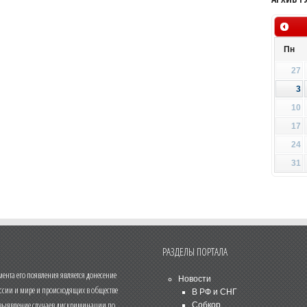
Пн
27
3
10
17
24
31
РАЗДЕЛЫ ПОРТАЛА
нта его появления является донесение
Новости
ссии и мире и происходящих в обществе
В РФ и СНГ
 выявление случаев дискриминации по
Собкор