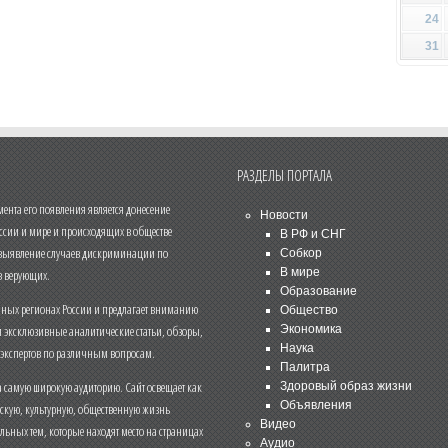
24
31
РАЗДЕЛЫ ПОРТАЛА
нта его появления является донесение
Новости
ссии и мире и происходящих в обществе
В РФ и СНГ
 выявление случаев дискриминации по
Собкор
В мире
 верующих.
Образование
чных регионах России и предлагает вниманию
Общество
и эксклюзивные аналитические статьи, обзоры,
Экономика
Наука
 экспертов по различным вопросам.
Палитра
 самую широкую аудиторию. Сайт освещает как
Здоровый образ жизни
Объявления
ескую, культурную, общественную жизнь
Видео
льных тем, которые находят место на страницах
Аудио