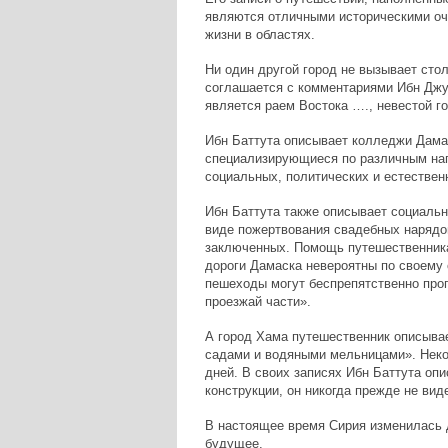
являются отличными историческими оче
жизни в областях.
Ни один другой город не вызывает сто
соглашается с комментариями Ибн Джуб
является раем Востока …., невестой г
Ибн
Баттута описывает колледжи Дама
специализирующиеся по различным на
социальных, политических и естествен
Ибн Баттута также описывает социальн
виде пожертвования свадебных нарядо
заключенных. Помощь путешественникам
дороги Дамаска невероятны по своему 
пешеходы могут беспрепятственно прог
проезжай части».
А город Хама путешественник описывае
садами и водяными мельницами». Неко
дней. В своих записях
Ибн
Баттута опи
конструкции, он никогда прежде не ви
В настоящее время Сирия изменилась д
будущее.