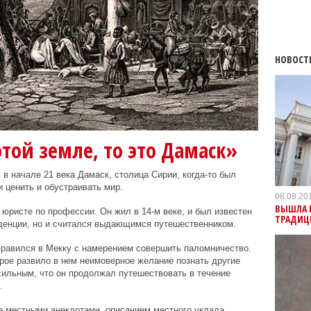
НОВОСТ
этой земле, то это Дамаск»
в начале 21 века Дамаск, столица Сирии, когда-то был
 ценить и обустраивать мир.
08.08.20
ВЫШЛА В
 юристе по профессии. Он жил в 14-м веке, и был известен
ТРАДИЦ
уденции, но и считался выдающимся путешественником.
отправился в Мекку с намерением совершить паломничество.
орое развило в нем неимоверное желание познать другие
сильным, что он продолжал путешествовать в течение
.
е местными анекдотами, описанием местного уклада,