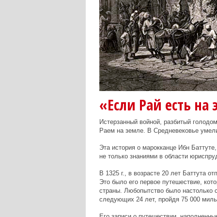
«Если Рай есть на 
Истерзанный войной, разбитый голодом 
Раем на земле. В Средневековье умели
Эта история о марокканце Ибн Баттуте,
не только знаниями в области юриспр
В 1325 г., в возрасте 20 лет Баттута 
Это было его первое путешествие, кот
страны. Любопытство было настолько 
следующих 24 лет, пройдя 75 000 миль
Его записи о путешествии, наполненны