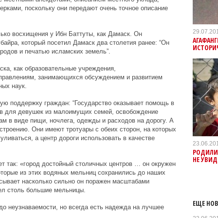
рками, поскольку они передают очень точное описание
29.07.20
лько восхищения у Ибн Баттуты, как Дамаск. Он
АГАФАНГ
айра, который посетил Дамаск два столетия ранее: “Он
ИСТОРИ
ородов и печатью исламских земель”.
ска, как образовательные учреждения,
правлениям, занимающихся обсуждением и развитием
ных наук.
ую поддержку граждан: “Государство оказывает помощь в
в для девушек из малоимущих семей, освобождение
 в виде пищи, ночлега, одежды и расходов на дорогу. А
строению. Они имеют тротуары с обеих сторон, на которых
уливаться, а центр дороги использовать в качестве
23.06.20
РОДИЛИС
НЕ УВИД
т так: «город достойный столичных центров … он окружен
торые из этих водяных мельниц сохранились до наших
сывает насколько сильно он поражен масштабами
дел столь большие мельницы.
ЕЩЕ НОВ
о неузнаваемости, но всегда есть надежда на лучшее