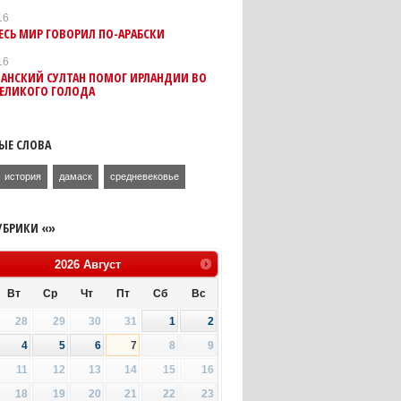
16
ЕСЬ МИР ГОВОРИЛ ПО-АРАБСКИ
16
МАНСКИЙ CУЛТАН ПОМОГ ИРЛАНДИИ ВО
ВЕЛИКОГО ГОЛОДА
ЫЕ СЛОВА
история
дамаск
средневековье
УБРИКИ «»
2026
Август
Вт
Ср
Чт
Пт
Сб
Вс
28
29
30
31
1
2
4
5
6
7
8
9
11
12
13
14
15
16
18
19
20
21
22
23