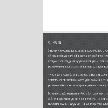
О ПРОЕКТЕ
Задачами информационно-аналитического канала с моме
объективной и достоверной информации о событиях в Ро
процессах, консолидация мусульманской уммы России,
религиозным и национальным признакам, защита прав
«Ансар.Ru» имеет собственных корреспондентов в разли
читателей как оперативную новостную информацию, так 
религиозно-богословские материалы, мнения известных
Материалы, публикуемые на «Ансар.Ru», рассчитаны на
собственно религиозную, так и политическую, экономич
мусульман России и зарубежья. Одной из наиболее актуа