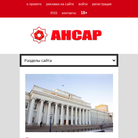
о проекте
реклама на сайте
войти
регистрация
18+
RSS
контакты