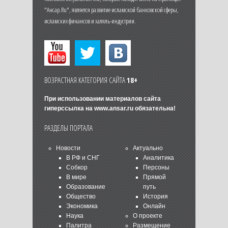
"Ансар.Ru", является развитие исламской банковской сферы,
исламских финансов и халяль-индустрии.
ВОЗРАСТНАЯ КАТЕГОРИЯ САЙТА
18+
При использовании материалов сайта
гиперссылка на
www.ansar.ru
обязательна!
РАЗДЕЛЫ ПОРТАЛА
Новости
Актуально
В РФ и СНГ
Аналитика
Собкор
Персоны
В мире
Прямой
Образование
путь
Общество
История
Экономика
Онлайн
Наука
О проекте
Палитра
Размещение