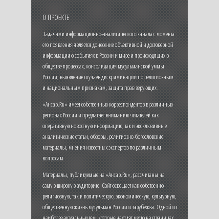
О ПРОЕКТЕ
Задачами информационно-аналитического канала с момента
его появления является донесение объективной и достоверной
информации о событиях в России и мире и происходящих в
обществе процессах, консолидация мусульманской уммы
России, выявление случаев дискриминации по религиозным
и национальным признакам, защита прав верующих.
«Ансар.Ru» имеет собственных корреспондентов в различных
регионах России и предлагает вниманию читателей как
оперативную новостную информацию, так и эксклюзивные
аналитические статьи, обзоры, религиозно-богословские
материалы, мнения известных экспертов по различным
вопросам.
Материалы, публикуемые на «Ансар.Ru», рассчитаны на
самую широкую аудиторию. Сайт освещает как собственно
религиозную, так и политическую, экономическую, культурную,
общественную жизнь мусульман России и зарубежья. Одной из
наиболее актуальных тем, которые находят место на страницах