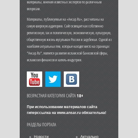
материалы, мнения известных экспертов по различным
вопросам.
Материалы, публикуемые на «Ансар.Ru», рассчитаны на
самую широкую аудиторию. Сайт освещает как собственно
религиозную, так и политическую, экономическую, культурную,
общественную жизнь мусульман России и зарубежья. Одной из
наиболее актуальных тем, которые находят место на страницах
"Ансар.Ru", является развитие исламской банковской сферы,
исламских финансов и халяль-индустрии.
ВОЗРАСТНАЯ КАТЕГОРИЯ САЙТА
18+
При использовании материалов сайта
гиперссылка на
www.ansar.ru
обязательна!
РАЗДЕЛЫ ПОРТАЛА
Новости
Актуально