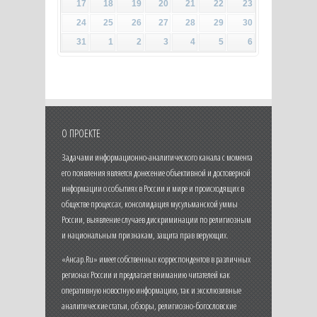
17
18
19
20
21
22
23
24
25
26
27
28
29
30
31
1
2
3
4
5
6
О ПРОЕКТЕ
Задачами информационно-аналитического канала с момента
его появления является донесение объективной и достоверной
информации о событиях в России и мире и происходящих в
обществе процессах, консолидация мусульманской уммы
России, выявление случаев дискриминации по религиозным
и национальным признакам, защита прав верующих.
«Ансар.Ru» имеет собственных корреспондентов в различных
регионах России и предлагает вниманию читателей как
оперативную новостную информацию, так и эксклюзивные
аналитические статьи, обзоры, религиозно-богословские