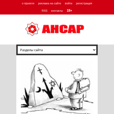
о проекте
реклама на сайте
войти
регистрация
18+
RSS
контакты