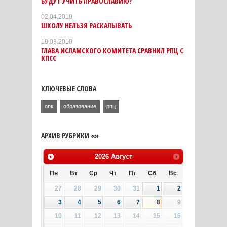
БУДУТ УЧИТЬ ПРАВОСЛАВИЮ?
02.04.2010
ШКОЛУ НЕЛЬЗЯ РАСКАЛЫВАТЬ
19.03.2010
ГЛАВА ИСЛАМСКОГО КОМИТЕТА СРАВНИЛ РПЦ С
КПСС
КЛЮЧЕВЫЕ СЛОВА
опк
образование
рпц
АРХИВ РУБРИКИ «»
2026
Август
Пн
Вт
Ср
Чт
Пт
Сб
Вс
27
28
29
30
31
1
2
3
4
5
6
7
8
9
10
11
12
13
14
15
16