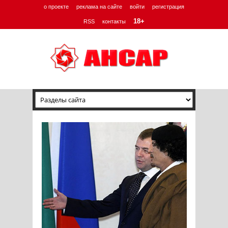
о проекте
реклама на сайте
войти
регистрация
18+
RSS
контакты