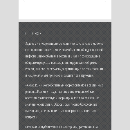
О ПРОЕКТЕ
Задачами информационно-аналитического канала с момента
его появления является донесение объективной и достоверной
информации о событиях в России и мире и происходящих в
обществе процессах, консолидация мусульманской уммы
России, выявление случаев дискриминации по религиозным
и национальным признакам, защита прав верующих.
«Ансар.Ru» имеет собственных корреспондентов в различных
регионах России и предлагает вниманию читателей как
оперативную новостную информацию, так и эксклюзивные
аналитические статьи, обзоры, религиозно-богословские
материалы, мнения известных экспертов по различным
вопросам.
Материалы, публикуемые на «Ансар.Ru», рассчитаны на