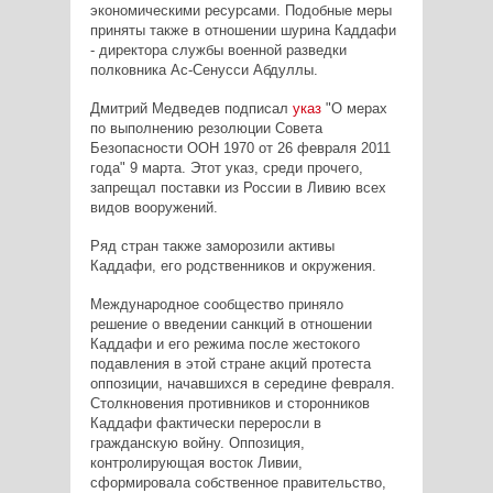
экономическими ресурсами. Подобные меры
приняты также в отношении шурина Каддафи
- директора службы военной разведки
полковника Ас-Сенусси Абдуллы.
Дмитрий Медведев подписал
указ
"О мерах
по выполнению резолюции Совета
Безопасности ООН 1970 от 26 февраля 2011
года" 9 марта. Этот указ, среди прочего,
запрещал поставки из России в Ливию всех
видов вооружений.
Ряд стран также заморозили активы
Каддафи, его родственников и окружения.
Международное сообщество приняло
решение о введении санкций в отношении
Каддафи и его режима после жестокого
подавления в этой стране акций протеста
оппозиции, начавшихся в середине февраля.
Столкновения противников и сторонников
Каддафи фактически переросли в
гражданскую войну. Оппозиция,
контролирующая восток Ливии,
сформировала собственное правительство,