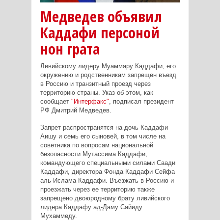
Медведев объявил
Каддафи персоной
нон грата
Ливийскому лидеру Муаммару Каддафи, его
окружению и родственникам запрещен въезд
в Россию и транзитный проезд через
территорию страны. Указ об этом, как
сообщает
"Интерфакс"
, подписал президент
РФ Дмитрий Медведев.
Запрет распространятся на дочь Каддафи
Аишу и семь его сыновей, в том числе на
советника по вопросам национальной
безопасности Мутассима Каддафи,
командующего специальными силами Саади
Каддафи, директора Фонда Каддафи Сейфа
аль-Ислама Каддафи. Въезжать в Россию и
проезжать через ее территорию также
запрещено двоюродному брату ливийского
лидера Каддафу ад-Даму Сайиду
Мухаммеду.