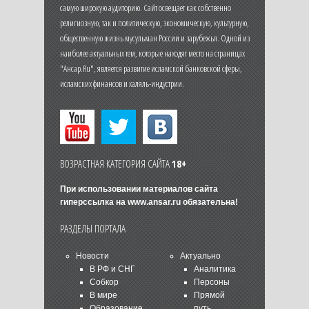
самую широкую аудиторию. Сайт освещает как собственно
религиозную, так и политическую, экономическую, культурную,
общественную жизнь мусульман России и зарубежья. Одной из
наиболее актуальных тем, которые находят место на страницах
"Ансар.Ru", является развитие исламской банковской сферы,
исламских финансов и халяль-индустрии.
ВОЗРАСТНАЯ КАТЕГОРИЯ САЙТА
18+
При использовании материалов сайта
гиперссылка на
www.ansar.ru
обязательна!
РАЗДЕЛЫ ПОРТАЛА
Новости
Актуально
В РФ и СНГ
Аналитика
Собкор
Персоны
В мире
Прямой
Образование
путь