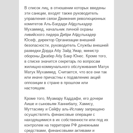
В список лиц, в отношении которых введены
эти санкции, входят также руководитель
управления связи Движения революционных
комитетов Аль-Багдади Абдулькадер
Мухаммед, начальник личной охраны
ливийского лидера Дибри Абдулькадер
Юсеф, директор Организации внешней
безопасности, руководитель Службы внешней
разведки Дорда Абу Зайд Умар, министр
обороны Джабер Абу Бакр Юнес. Кроме того,
в списке значится секретарь по вопросам
жилищно-коммунального обслуживания Матук
Матук Мухаммед. Считается, что все они так
или иначе причастны к подавлению акций
оппозиции в стране в прошлом или
настоящем.
Кроме того, Муамару Каддафи, его дочери
Аише и сыновьям Ханнибалу, Хамису,
Муттасиму и Сейфу аль-Исламу запрещено
осуществлять финансовые операции с
находящимися в их собственности или под их
контролем на территории РФ денежными
средствами, финансовыми активами и