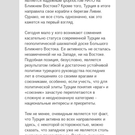
является надежным форпостом НАТО на
Ближнем Востоке? Кроме того, Турция в итоге
направила свои корабли к берегам Ливии.
Однако, не все столь однозначно, как это
кажется на первый взгляд.
Сегодня мало у кого возникают сомнения
касательно статуса современной Турции на
геополитической шахматной доске Большого
Ближнего Востока. Ее активность не осталась
незамеченной ни на Западе, ни на Востоке.
Подобная позиция, безусловно, является
результатом гибкой и достаточно устойчивой
политики турецкого руководства последних
лет в отношениях со своими врагами и
союзниками, особенно, если учесть, что для
политической элиты Турции понятия «враг» и
«союзник» зачастую переплетаются в
сложную и неоднозначную категорию -
национальные интересы и приоритеты.
Тем не менее, очевидным является тот факт,
что Турция активна во всех направлениях и
здесь, с некоторой осторожностью, можно
сказать, что западное уже не является столь