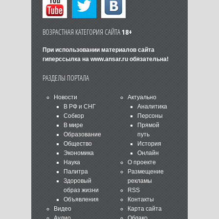
ВОЗРАСТНАЯ КАТЕГОРИЯ САЙТА
18+
При использовании материалов сайта
гиперссылка на
www.ansar.ru
обязательна!
РАЗДЕЛЫ ПОРТАЛА
Новости
Актуально
В РФ и СНГ
Аналитика
Собкор
Персоны
В мире
Прямой
Образование
путь
Общество
История
Экономика
Онлайн
Наука
О проекте
Палитра
Размещение
Здоровый
рекламы
образ жизни
RSS
Объявления
Контакты
Видео
Карта сайта
Аудио
Облако