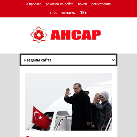
о проекте
реклама на сайте
войти
регистрация
18+
RSS
контакты