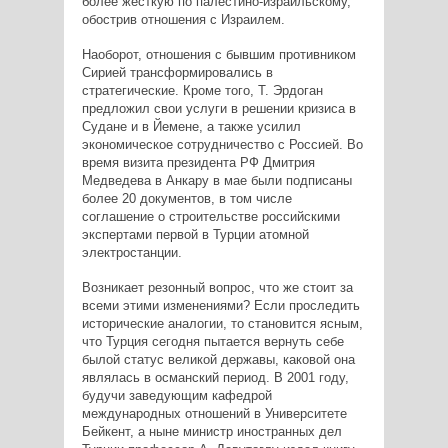
более жесткую по палестино-израильскому,
обострив отношения с Израилем.
Наоборот, отношения с бывшим противником
Сирией трансформировались в
стратегические. Кроме того, Т. Эрдоган
предложил свои услуги в решении кризиса в
Судане и в Йемене, а также усилил
экономическое сотрудничество с Россией. Во
время визита президента РФ Дмитрия
Медведева в Анкару в мае были подписаны
более 20 документов, в том числе
соглашение о строительстве российскими
экспертами первой в Турции атомной
электростанции.
Возникает резонный вопрос, что же стоит за
всеми этими изменениями? Если проследить
исторические аналогии, то становится ясным,
что Турция сегодня пытается вернуть себе
былой статус великой державы, каковой она
являлась в османский период. В 2001 году,
будучи заведующим кафедрой
международных отношений в Университете
Бейкент, а ныне министр иностранных дел