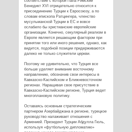
соответствие с которой Папа Римский
Бенедикт XVI отрицательно относится к
присоединению Турции к Евросоюзу, а по
словам епископа Ратцингера, членство
мусульманской Турции в ЕС и вовсе
ослабило бы христианские европейские
организации. Конечно, секулярный реализм в
Европе является решающим фактором при
принятии того или иного решения, однако, как
видится, подобной позиции придерживаются
далеко не только служители церкви.
Поэтому не удивительно, что Турция все
больше уделяет внимание восточному
направлению, обозначив свои интересы в
Кавказско-Каспийском и Ближневосточном
регионах. Наращивая свое присутствие в
Кавказско-Каспийском регионе, Турция ведет
многоплановую политику.
Оставаясь основным стратегическим
партнером Азербайджана в регионе, турецкое
руководство налаживает отношения с
Арменией. Президент Турции Абдулла Гюль,
используя «футбольную дипломатию»