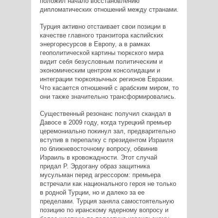
положил начало восстановлению
дипломатических отношений между странами.
Турция активно отстаивает свои позиции в
качестве главного транзитора каспийских
энергоресурсов в Европу, а в рамках
геополитической картины тюркского мира
видит себя безусловным политическим и
экономическим центром консолидации и
интеграции тюркоязычных регионов Евразии.
Что касается отношений с арабским миром, то
они также значительно трансформировались.
Существенный резонанс получил скандал в
Давосе в 2009 году, когда турецкий премьер
церемониально покинул зал, предварительно
вступив в перепалку с президентом Израиля
по ближневосточному вопросу, обвинив
Израиль в кровожадности. Этот случай
придал Р. Эрдогану образ защитника
мусульман перед агрессором: премьера
встречали как национального героя не только
в родной Турции, но и далеко за ее
пределами. Турция заняла самостоятельную
позицию по иранскому ядерному вопросу и