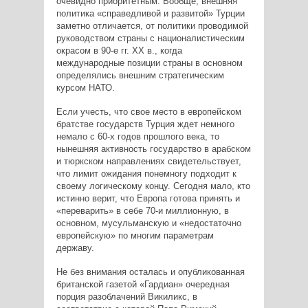
очевидно приоритетным. Вообще, внешняя
политика «справедливой и развитой» Турции
заметно отличается, от политики проводимой
руководством страны с националистическим
окрасом в 90-е гг. XX в., когда
международные позиции страны в основном
определялись внешним стратегическим
курсом НАТО.
Если учесть, что свое место в европейском
братстве государств Турция ждет немного
немало с 60-х годов прошлого века, то
нынешняя активность государство в арабском
и тюркском направлениях свидетельствует,
что лимит ожидания понемногу подходит к
своему логическому концу. Сегодня мало, кто
истинно верит, что Европа готова принять и
«переварить» в себе 70-и миллионную, в
основном, мусульманскую и «недостаточно
европейскую» по многим параметрам
державу.
Не без внимания осталась и опубликованная
британской газетой «Гардиан» очередная
порция разоблачений Викиликс, в