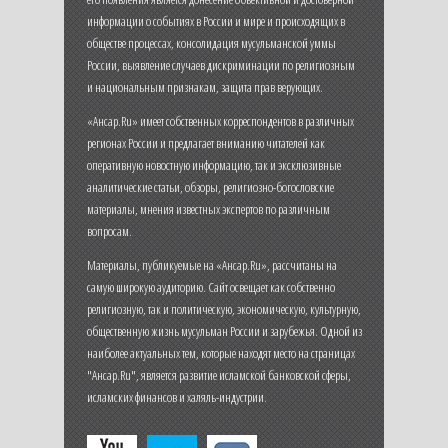
информации о событиях в России и мире и происходящих в
обществе процессах, консолидация мусульманской уммы
России, выявление случаев дискриминации по религиозным
и национальным признакам, защита прав верующих.
«Ансар.Ru» имеет собственных корреспондентов в различных
регионах России и предлагает вниманию читателей как
оперативную новостную информацию, так и эксклюзивные
аналитические статьи, обзоры, религиозно-богословские
материалы, мнения известных экспертов по различным
вопросам.
Материалы, публикуемые на «Ансар.Ru», рассчитаны на
самую широкую аудиторию. Сайт освещает как собственно
религиозную, так и политическую, экономическую, культурную,
общественную жизнь мусульман России и зарубежья. Одной из
наиболее актуальных тем, которые находят место на страницах
"Ансар.Ru", является развитие исламской банковской сферы,
исламских финансов и халяль-индустрии.