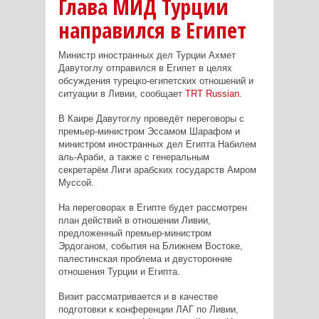
Глава МИД Турции
направился в Египет
Министр иностранных дел Турции Ахмет
Давутоглу отправился в Египет в целях
обсуждения турецко-египетских отношений и
ситуации в Ливии, сообщает
TRT Russian
.
В Каире Давутоглу проведёт переговоры с
премьер-министром Эссамом Шарафом и
министром иностранных дел Египта Набилем
аль-Араби, а также с генеральным
секретарём Лиги арабских государств Амром
Муссой.
На переговорах в Египте будет рассмотрен
план действий в отношении Ливии,
предложенный премьер-министром
Эрдоганом, события на Ближнем Востоке,
палестинская проблема и двусторонние
отношения Турции и Египта.
Визит рассматривается и в качестве
подготовки к конференции ЛАГ по Ливии,