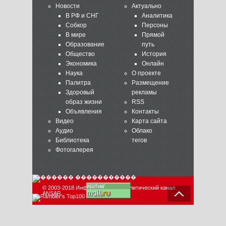
Новости
Актуально
В РФ и СНГ
Аналитика
Собкор
Персоны
В мире
Прямой
Образование
путь
Общество
История
Экономика
Онлайн
Наука
О проекте
Палитра
Размещение
Здоровый
рекламы
образ жизни
RSS
Объявления
Контакты
Видео
Карта сайта
Аудио
Облако
Библиотека
тегов
Фотогалерея
© 2003-2018 Информационно-аналитический канал
ANSAR