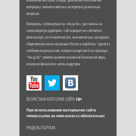
аналитические статьи, обзоры, религиозно-богословские
материалы, мнения известных экспертов по различным
вопросам.
Материалы, публикуемые на «Ансар.Ru», рассчитаны на
самую широкую аудиторию. Сайт освещает как собственно
религиозную, так и политическую, экономическую, культурную,
общественную жизнь мусульман России и зарубежья. Одной из
наиболее актуальных тем, которые находят место на страницах
"Ансар.Ru", является развитие исламской банковской сферы,
исламских финансов и халяль-индустрии.
ВОЗРАСТНАЯ КАТЕГОРИЯ САЙТА
18+
При использовании материалов сайта
гиперссылка на
www.ansar.ru
обязательна!
РАЗДЕЛЫ ПОРТАЛА