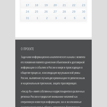
17
18
19
20
21
22
23
24
25
26
27
28
29
30
31
1
2
3
4
5
6
О ПРОЕКТЕ
Задачами информационно-аналитического канала с момента
его появления является донесение объективной и достоверной
информации о событиях в России и мире и происходящих в
обществе процессах, консолидация мусульманской уммы
России, выявление случаев дискриминации по религиозным
и национальным признакам, защита прав верующих.
«Ансар.Ru» имеет собственных корреспондентов в различных
регионах России и предлагает вниманию читателей как
оперативную новостную информацию, так и эксклюзивные