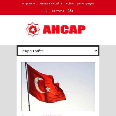
о проекте
реклама на сайте
войти
регистрация
18+
RSS
контакты